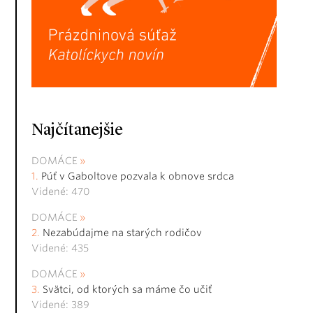
Najčítanejšie
DOMÁCE
Púť v Gaboltove pozvala k obnove srdca
Videné: 470
DOMÁCE
Nezabúdajme na starých rodičov
Videné: 435
DOMÁCE
Svätci, od ktorých sa máme čo učiť
Videné: 389