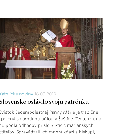
Katolícke noviny
16.09.2019
Slovensko oslávilo svoju patrónku
Sviatok Sedembolestnej Panny Márie je tradične
spojený s národnou púťou v Šaštíne. Tento rok na
ňu podľa odhadov prišlo 35-tisíc mariánskych
ctiteľov. Sprevádzali ich mnohí kňazi a biskupi,