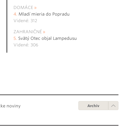
DOMÁCE
Mladí mieria do Popradu
Videné: 312
ZAHRANIČNÉ
Svätý Otec objal Lampedusu
Videné: 306
cke noviny
Archív