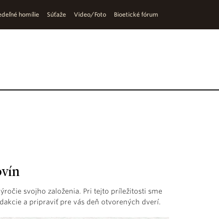
deľné homílie
Súťaže
Video/Foto
Bioetické fórum
ovín
ýročie svojho založenia. Pri tejto príležitosti sme
dakcie a pripraviť pre vás deň otvorených dverí.