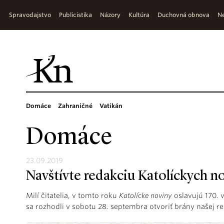
Spravodajstvo
Publicistika
Názory
Kultúra
Duchovná obnova
Ne
Domáce
Zahraničné
Vatikán
Domáce
23.09.2019
Navštívte redakciu Katolíckych n
Milí čitatelia, v tomto roku
Katolícke noviny
oslavujú 170. v
sa rozhodli v sobotu 28. septembra otvoriť brány našej re