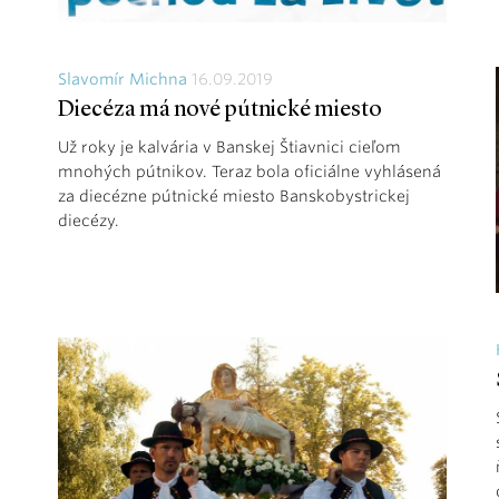
Slavomír Michna
16.09.2019
Diecéza má nové pútnické miesto
Už roky je kalvária v Banskej Štiavnici cieľom
mnohých pútnikov. Teraz bola oficiálne vyhlásená
za diecézne pútnické miesto Banskobystrickej
diecézy.