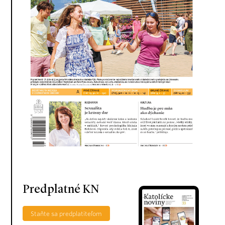
Predplatné KN
Staňte sa predplatiteľom