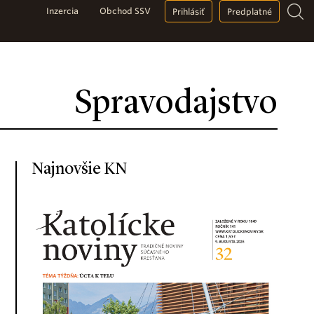
Inzercia
Obchod SSV
Prihlásiť
Predplatné
Spravodajstvo
Najnovšie KN