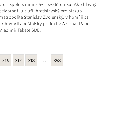
ktorí spolu s nimi slávili svätú omšu. Ako hlavný
celebrant ju slúžil bratislavský arcibiskup
metropolita Stanislav Zvolenský, v homílii sa
prihovoril apoštolský prefekt v Azerbajdžane
Vladimír Fekete SDB.
316
317
318
…
358