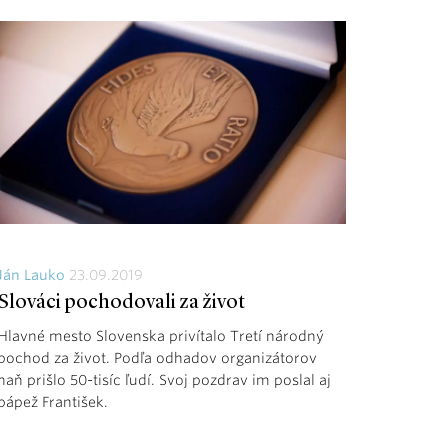
Ján Lauko
23.09.2019
Slováci pochodovali za život
Hlavné mesto Slovenska privítalo Tretí národný
pochod za život. Podľa odhadov organizátorov
naň prišlo 50-tisíc ľudí. Svoj pozdrav im poslal aj
pápež František.