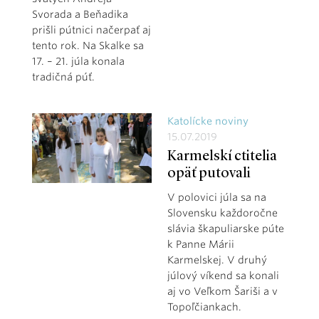
Svorada a Beňadika
prišli pútnici načerpať aj
tento rok. Na Skalke sa
17. – 21. júla konala
tradičná púť.
Katolícke noviny
15.07.2019
Karmelskí ctitelia
opäť putovali
V polovici júla sa na
Slovensku každoročne
slávia škapuliarske púte
k Panne Márii
Karmelskej. V druhý
júlový víkend sa konali
aj vo Veľkom Šariši a v
Topoľčiankach.