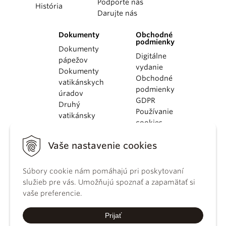
Podporte nás
História
Darujte nás
Dokumenty
Obchodné
podmienky
Dokumenty
Digitálne
pápežov
vydanie
Dokumenty
Obchodné
vatikánskych
podmienky
úradov
GDPR
Druhý
Používanie
vatikánsky
cookies
koncil
Dokumenty
Vaše nastavenie cookies
KBS
Kódex
Súbory cookie nám pomáhajú pri poskytovaní
kánonického
služieb pre vás. Umožňujú spoznať a zapamätať si
práva
vaše preferencie.
Katechizmus
Katolíckej
Prijať
cirkvi