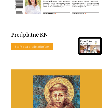
Predplatné KN
Staňte sa predplatiteľom