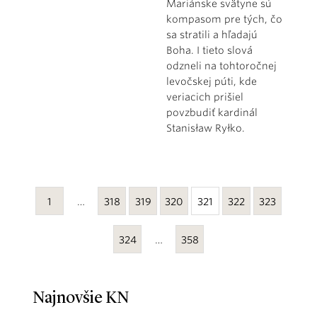
Mariánske svätyne sú
kompasom pre tých, čo
sa stratili a hľadajú
Boha. I tieto slová
odzneli na tohtoročnej
levočskej púti, kde
veriacich prišiel
povzbudiť kardinál
Stanisław Ryłko.
1
…
318
319
320
321
322
323
324
…
358
Najnovšie KN