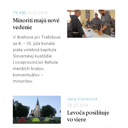
TK KBS
15.07.2019
Minoriti majú nové
vedenie
V Brehove pri Trebišove
sa 8. – 10. júla konala
piata volebná kapitula
Slovenskej kustódie
(viceprovincie) Rehole
menších bratov
konventuálov –
minoritov.
Jana Víznerová
08.07.2019
Levoča posilňuje
vo viere