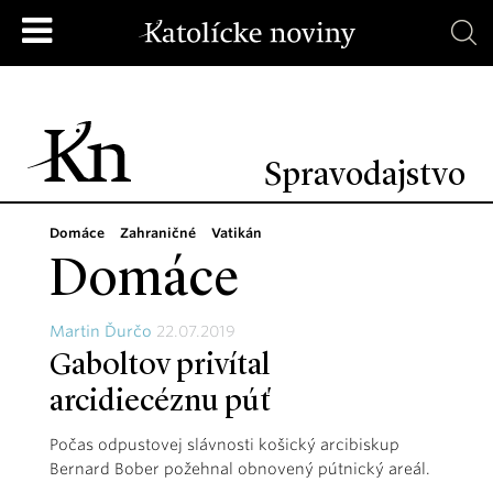
Spravodajstvo
Domáce
Zahraničné
Vatikán
Domáce
Martin Ďurčo
22.07.2019
Gaboltov privítal
arcidiecéznu púť
Počas odpustovej slávnosti košický arcibiskup
Bernard Bober požehnal obnovený pútnický areál.