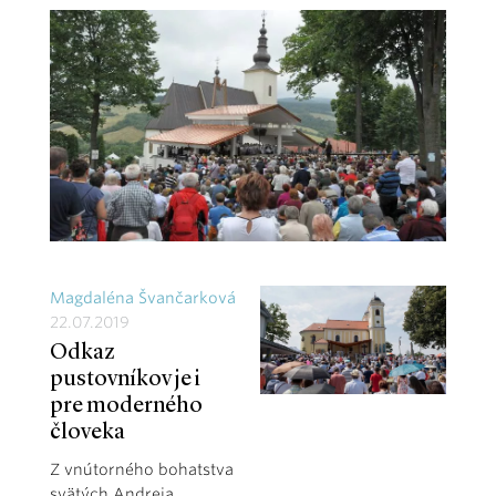
Magdaléna Švančarková
22.07.2019
Odkaz
pustovníkov je i
pre moderného
človeka
Z vnútorného bohatstva
svätých Andreja