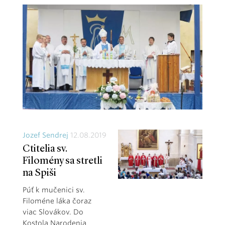
Jozef Sendrej
12.08.2019
Ctitelia sv.
Filomény sa stretli
na Spiši
Púť k mučenici sv.
Filoméne láka čoraz
viac Slovákov. Do
Kostola Narodenia