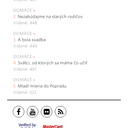
DOMÁCE
Nezabúdajme na starých rodičov
Videné: 448
DOMÁCE
A bola svadba
Videné: 444
DOMÁCE
Svätci, od ktorých sa máme čo učiť
Videné: 401
DOMÁCE
Mladí mieria do Popradu
Videné: 322