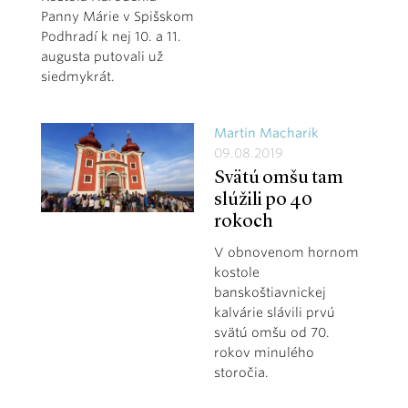
Panny Márie v Spišskom
Podhradí k nej 10. a 11.
augusta putovali už
siedmykrát.
Martin Macharik
09.08.2019
Svätú omšu tam
slúžili po 40
rokoch
V obnovenom hornom
kostole
banskoštiavnickej
kalvárie slávili prvú
svätú omšu od 70.
rokov minulého
storočia.