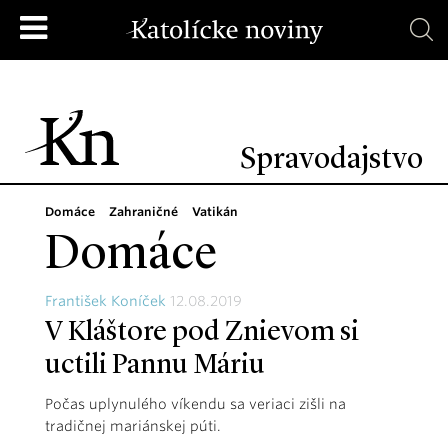
Spravodajstvo
Domáce
Zahraničné
Vatikán
Domáce
František Koníček
12.08.2019
V Kláštore pod Znievom si
uctili Pannu Máriu
Počas uplynulého víkendu sa veriaci zišli na
tradičnej mariánskej púti.