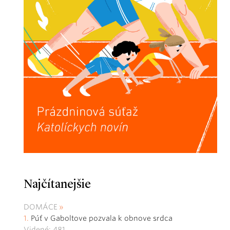
Najčítanejšie
DOMÁCE
Púť v Gaboltove pozvala k obnove srdca
Videné: 481