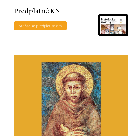
Predplatné KN
Staňte sa predplatiteľom