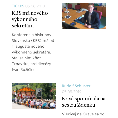
TK KBS
05.08.2019
KBS má nového
výkonného
sekretára
Konferencia biskupov
Slovenska (KBS) má od
1. augusta nového
výkonného sekretára.
Stal sa ním kňaz
Trnavskej arcidiecézy
Ivan Ružička.
Rudolf Schuster
05.08.2019
Krivá spomínala na
sestru Zdenku
V Krivej na Orave sa od