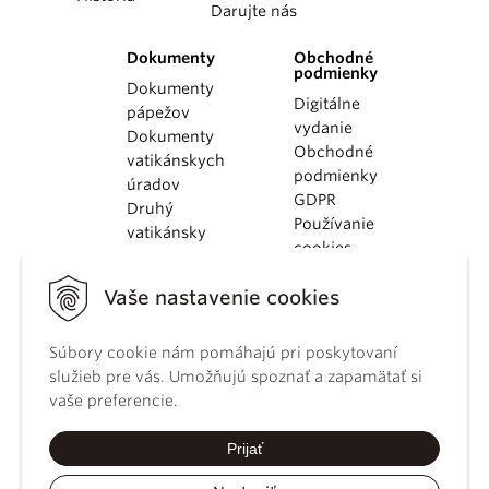
Darujte nás
Dokumenty
Obchodné
podmienky
Dokumenty
Digitálne
pápežov
vydanie
Dokumenty
Obchodné
vatikánskych
podmienky
úradov
GDPR
Druhý
Používanie
vatikánsky
cookies
koncil
Dokumenty
Vaše nastavenie cookies
KBS
Kódex
kánonického
Súbory cookie nám pomáhajú pri poskytovaní
práva
služieb pre vás. Umožňujú spoznať a zapamätať si
Katechizmus
vaše preferencie.
Katolíckej
cirkvi
Prijať