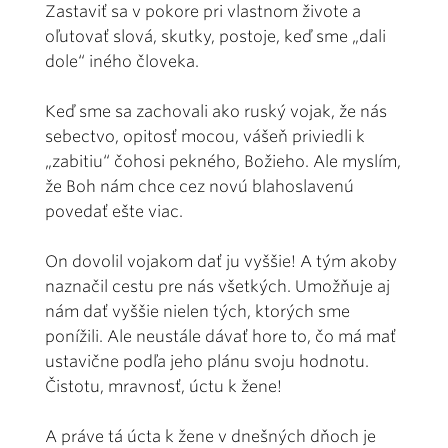
Zastaviť sa v pokore pri vlastnom živote a
oľutovať slová, skutky, postoje, keď sme „dali
dole“ iného človeka.
Keď sme sa zachovali ako ruský vojak, že nás
sebectvo, opitosť mocou, vášeň priviedli k
„zabitiu“ čohosi pekného, Božieho. Ale myslím,
že Boh nám chce cez novú blahoslavenú
povedať ešte viac.
On dovolil vojakom dať ju vyššie! A tým akoby
naznačil cestu pre nás všetkých. Umožňuje aj
nám dať vyššie nielen tých, ktorých sme
ponížili. Ale neustále dávať hore to, čo má mať
ustavične podľa jeho plánu svoju hodnotu.
Čistotu, mravnosť, úctu k žene!
A práve tá úcta k žene v dnešných dňoch je