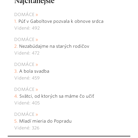
Najčítanejšie
DOMÁCE
Púť v Gaboltove pozvala k obnove srdca
Videné: 492
DOMÁCE
Nezabúdajme na starých rodičov
Videné: 472
DOMÁCE
A bola svadba
Videné: 459
DOMÁCE
Svätci, od ktorých sa máme čo učiť
Videné: 405
DOMÁCE
Mladí mieria do Popradu
Videné: 326