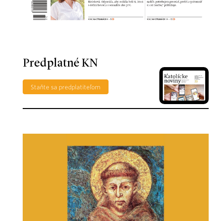
Predplatné KN
Staňte sa predplatiteľom