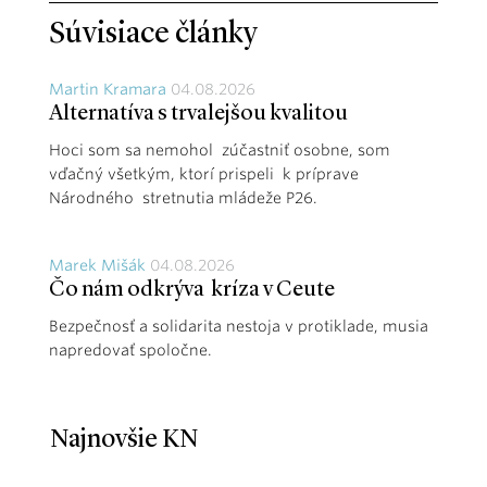
Súvisiace články
Martin Kramara
04.08.2026
Alternatíva s trvalejšou kvalitou
Hoci som sa nemohol zúčastniť osobne, som
vďačný všetkým, ktorí prispeli k príprave
Národného stretnutia mládeže P26.
Marek Mišák
04.08.2026
Čo nám odkrýva kríza v Ceute
Bezpečnosť a solidarita nestoja v protiklade, musia
napredovať spoločne.
Najnovšie KN