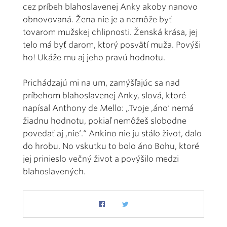
cez príbeh blahoslavenej Anky akoby nanovo
obnovovaná. Žena nie je a nemôže byť
tovarom mužskej chlipnosti. Ženská krása, jej
telo má byť darom, ktorý posvätí muža. Povýši
ho! Ukáže mu aj jeho pravú hodnotu.
Prichádzajú mi na um, zamýšľajúc sa nad
príbehom blahoslavenej Anky, slová, ktoré
napísal Anthony de Mello: „Tvoje ,áno‘ nemá
žiadnu hodnotu, pokiaľ nemôžeš slobodne
povedať aj ,nie‘.“ Ankino nie ju stálo život, dalo
do hrobu. No vskutku to bolo áno Bohu, ktoré
jej prinieslo večný život a povýšilo medzi
blahoslavených.