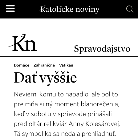
Spravodajstvo
Domáce
Zahraničné
Vatikán
Dať vyššie
Neviem, komu to napadlo, ale bol to
pre mňa silný moment blahorečenia,
keď v sobotu v sprievode prinášali
pred oltár relikviár Anny Kolesárovej.
Tá symbolika sa nedala prehliadnuť.