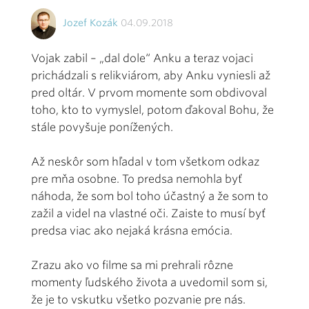
Jozef Kozák
04.09.2018
Vojak zabil – „dal dole“ Anku a teraz vojaci
prichádzali s relikviárom, aby Anku vyniesli až
pred oltár. V prvom momente som obdivoval
toho, kto to vymyslel, potom ďakoval Bohu, že
stále povyšuje ponížených.
Až neskôr som hľadal v tom všetkom odkaz
pre mňa osobne. To predsa nemohla byť
náhoda, že som bol toho účastný a že som to
zažil a videl na vlastné oči. Zaiste to musí byť
predsa viac ako nejaká krásna emócia.
Zrazu ako vo filme sa mi prehrali rôzne
momenty ľudského života a uvedomil som si,
že je to vskutku všetko pozvanie pre nás.