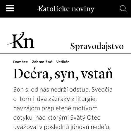
Spravodajstvo
Domáce
Zahraničné
Vatikán
Dcéra, syn, vstaň
Boh si od nás nedrží odstup. Svedčia
o tom i dva zázraky z liturgie,
navzájom prepletené motívom
dotyku, nad ktorými Svätý Otec
uvažoval v poslednú júnovú nedeľu.