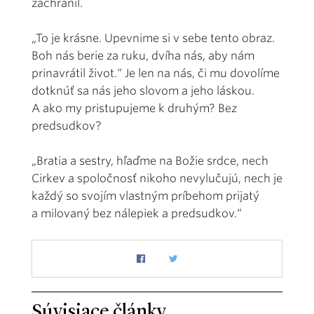
zachránil.
„To je krásne. Upevnime si v sebe tento obraz.
Boh nás berie za ruku, dvíha nás, aby nám
prinavrátil život.“ Je len na nás, či mu dovolíme
dotknúť sa nás jeho slovom a jeho láskou.
A ako my pristupujeme k druhým? Bez
predsudkov?
„Bratia a sestry, hľaďme na Božie srdce, nech
Cirkev a spoločnosť nikoho nevylučujú, nech je
každý so svojím vlastným príbehom prijatý
a milovaný bez nálepiek a predsudkov.“
Súvisiace články