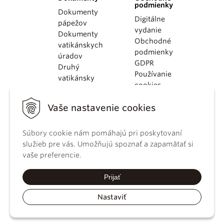
podmienky
Dokumenty
Digitálne
pápežov
vydanie
Dokumenty
Obchodné
vatikánskych
podmienky
úradov
GDPR
Druhý
Používanie
vatikánsky
cookies
koncil
Dokumenty
Vaše nastavenie cookies
KBS
Kódex
Súbory cookie nám pomáhajú pri poskytovaní
kánonického
služieb pre vás. Umožňujú spoznať a zapamätať si
práva
vaše preferencie.
Katechizmus
Katolíckej
Prijať
cirkvi
Nastaviť