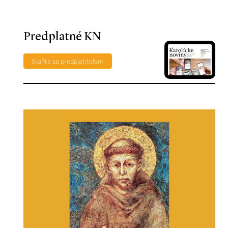
Predplatné KN
Staňte sa predplatiteľom