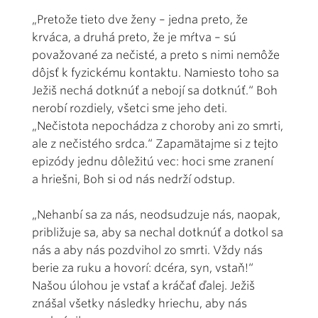
„Pretože tieto dve ženy – jedna preto, že
krváca, a druhá preto, že je mŕtva – sú
považované za nečisté, a preto s nimi nemôže
dôjsť k fyzickému kontaktu. Namiesto toho sa
Ježiš nechá dotknúť a nebojí sa dotknúť.“ Boh
nerobí rozdiely, všetci sme jeho deti.
„Nečistota nepochádza z choroby ani zo smrti,
ale z nečistého srdca.“ Zapamätajme si z tejto
epizódy jednu dôležitú vec: hoci sme zranení
a hriešni, Boh si od nás nedrží odstup.
„Nehanbí sa za nás, neodsudzuje nás, naopak,
približuje sa, aby sa nechal dotknúť a dotkol sa
nás a aby nás pozdvihol zo smrti. Vždy nás
berie za ruku a hovorí: dcéra, syn, vstaň!“
Našou úlohou je vstať a kráčať ďalej. Ježiš
znášal všetky následky hriechu, aby nás