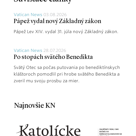
Vatican News
03.08.2026
Pápež vydal nový Základný zákon
Pápež Lev XIV. vydal 31. júla nový Základný zákon.
Vatican News
28.07.2026
Po stopách svätého Benedikta
Svätý Otec sa počas putovania po benediktínskych
kláštoroch pomodlil pri hrobe svätého Benedikta a
zveril mu svoju prosbu za mier.
Najnovšie KN