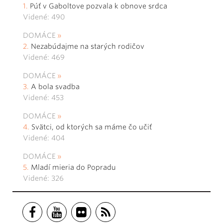
Púť v Gaboltove pozvala k obnove srdca
Videné: 490
DOMÁCE
Nezabúdajme na starých rodičov
Videné: 469
DOMÁCE
A bola svadba
Videné: 453
DOMÁCE
Svätci, od ktorých sa máme čo učiť
Videné: 404
DOMÁCE
Mladí mieria do Popradu
Videné: 326