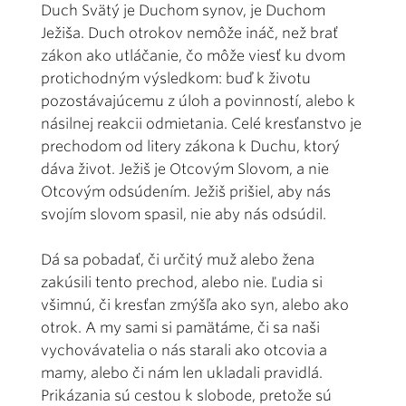
Duch Svätý je Duchom synov, je Duchom
Ježiša. Duch otrokov nemôže ináč, než brať
zákon ako utláčanie, čo môže viesť ku dvom
protichodným výsledkom: buď k životu
pozostávajúcemu z úloh a povinností, alebo k
násilnej reakcii odmietania. Celé kresťanstvo je
prechodom od litery zákona k Duchu, ktorý
dáva život. Ježiš je Otcovým Slovom, a nie
Otcovým odsúdením. Ježiš prišiel, aby nás
svojím slovom spasil, nie aby nás odsúdil.
Dá sa pobadať, či určitý muž alebo žena
zakúsili tento prechod, alebo nie. Ľudia si
všimnú, či kresťan zmýšľa ako syn, alebo ako
otrok. A my sami si pamätáme, či sa naši
vychovávatelia o nás starali ako otcovia a
mamy, alebo či nám len ukladali pravidlá.
Prikázania sú cestou k slobode, pretože sú