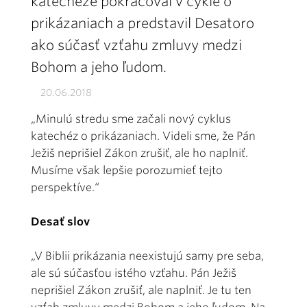
katechéze pokračoval v cykle o
prikázaniach a predstavil Desatoro
ako súčasť vzťahu zmluvy medzi
Bohom a jeho ľudom.
20.06.2018
„Minulú stredu sme začali nový cyklus
katechéz o prikázaniach. Videli sme, že Pán
Ježiš neprišiel Zákon zrušiť, ale ho naplniť.
Musíme však lepšie porozumieť tejto
perspektíve.“
Desať slov
„V Biblii prikázania neexistujú samy pre seba,
ale sú súčasťou istého vzťahu. Pán Ježiš
neprišiel Zákon zrušiť, ale naplniť. Je tu ten