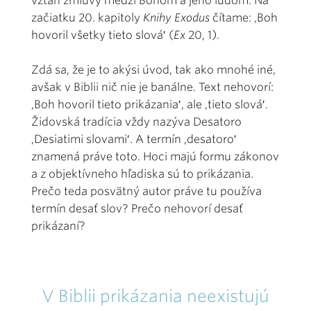
vzťah zmluvy medzi Bohom a jeho ľudom. Na
začiatku 20. kapitoly
Knihy Exodus
čítame: ,Boh
hovoril všetky tieto slová′ (
Ex
20, 1).
Zdá sa, že je to akýsi úvod, tak ako mnohé iné,
avšak v Biblii nič nie je banálne. Text nehovorí:
,Boh hovoril tieto prikázania′, ale ,tieto slová′.
Židovská tradícia vždy nazýva Desatoro
,Desiatimi slovami′. A termín ,desatoro′
znamená práve toto. Hoci majú formu zákonov
a z objektívneho hľadiska sú to prikázania.
Prečo teda posvätný autor práve tu používa
termín desať slov? Prečo nehovorí desať
prikázaní?
V Biblii prikázania neexistujú