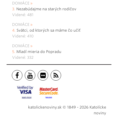
DOMÁCE
Nezabúdajme na starých rodičov
Videné: 481
DOMÁCE
Svätci, od ktorých sa máme čo učiť
Videné: 410
DOMÁCE
Mladí mieria do Popradu
Videné: 332
katolickenoviny.sk © 1849 - 2026 Katolícke
noviny