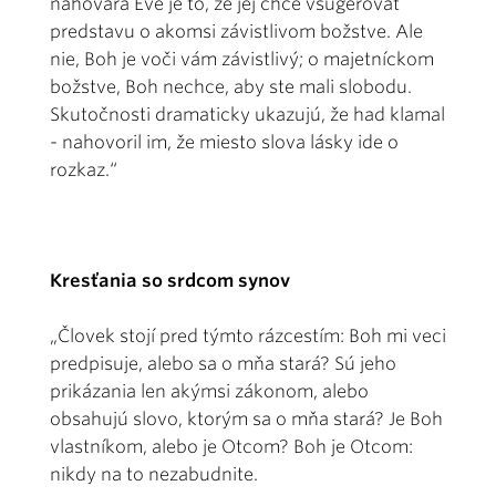
nahovára Eve je to, že jej chce vsugerovať
predstavu o akomsi závistlivom božstve. Ale
nie, Boh je voči vám závistlivý; o majetníckom
božstve, Boh nechce, aby ste mali slobodu.
Skutočnosti dramaticky ukazujú, že had klamal
- nahovoril im, že miesto slova lásky ide o
rozkaz.“
Kresťania so srdcom synov
„Človek stojí pred týmto rázcestím: Boh mi veci
predpisuje, alebo sa o mňa stará? Sú jeho
prikázania len akýmsi zákonom, alebo
obsahujú slovo, ktorým sa o mňa stará? Je Boh
vlastníkom, alebo je Otcom? Boh je Otcom:
nikdy na to nezabudnite.