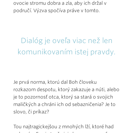
ovocie stromu dobra a zla, aby ich držal v
područí. Výzva spočíva práve v tomto.
Dialóg je oveľa viac než len
komunikovaním istej pravdy.
Je prvá norma, ktorú dal Boh človeku
rozkazom despotu, ktorý zakazuje a núti, alebo
je to pozornosť otca, ktorý sa stará o svojich
maličkých a chráni ich od sebazničenia? Je to
slovo, či príkaz?
Tou najtragickejšou z mnohých lží, ktoré had