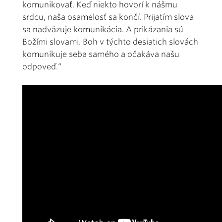
komunikovať. Keď niekto hovorí k nášmu
srdcu, naša osamelosť sa končí. Prijatím slova
sa nadväzuje komunikácia. A prikázania sú
Božími slovami. Boh v týchto desiatich slovách
komunikuje seba samého a očakáva našu
odpoveď.“