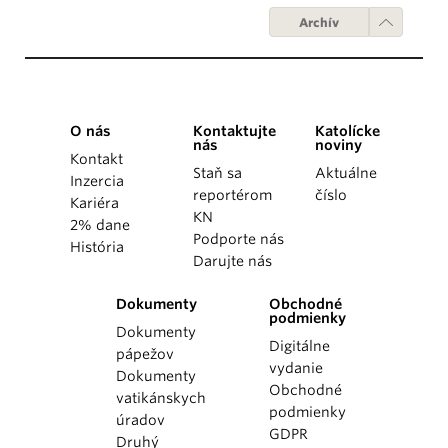
Archív
O nás
Kontaktujte
Katolícke
nás
noviny
Kontakt
Staň sa
Aktuálne
Inzercia
reportérom
číslo
Kariéra
KN
2% dane
Podporte nás
História
Darujte nás
Dokumenty
Obchodné
podmienky
Dokumenty
Digitálne
pápežov
vydanie
Dokumenty
Obchodné
vatikánskych
podmienky
úradov
GDPR
Druhý