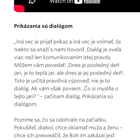
Prikázania sú dialógom
„Iná vec je prijať príkaz a iná vec je vnímať, že
niekto sa snaží s nami hovoriť. Dialóg je oveľa
viac než len komunikovaním istej pravdy.
Môžem vám povedať: ,Dnes je posledný deň
jari, je to teplá jar, ale dnes je jej posledný deň′.
Toto je určitá pravdivá výpoveď, nie je to
dialóg. Ak vám však poviem: ,Čo si myslíte o
tejto jari? ′ – začínam dialóg. Prikázania sú
dialógom.
Pozrime sa, čo sa odohralo na začiatku.
Pokušiteľ, diabol, chce oklamať muža a ženu –
chce ich presvedčiť, že Boh im zakázal jesť