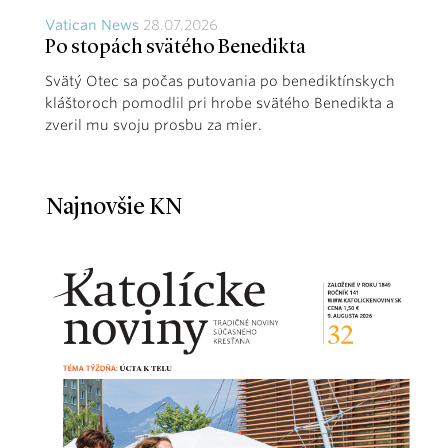
Vatican News
28.07.2026
Po stopách svätého Benedikta
Svätý Otec sa počas putovania po benediktínskych
kláštoroch pomodlil pri hrobe svätého Benedikta a
zveril mu svoju prosbu za mier.
Najnovšie KN