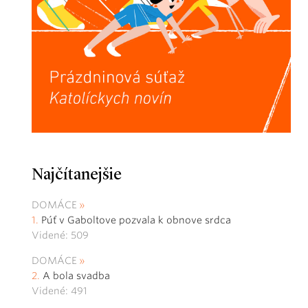
Najčítanejšie
DOMÁCE
Púť v Gaboltove pozvala k obnove srdca
Videné: 509
DOMÁCE
A bola svadba
Videné: 491