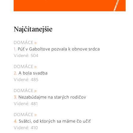
Najčítanejšie
DOMÁCE
Púť v Gaboltove pozvala k obnove srdca
Videné: 504
DOMÁCE
A bola svadba
Videné: 485
DOMÁCE
Nezabúdajme na starých rodičov
Videné: 481
DOMÁCE
Svätci, od ktorých sa máme čo učiť
Videné: 410