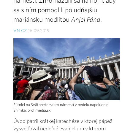
námestí. Zhromaždili sa na ňom, aby
sa s ním pomodlili poludňajšiu
mariánsku modlitbu
Anjel Pána
.
VN CZ
16.09.2019
Pútnici na Svätopeterskom námestí v nedeľu napoludnie.
Snímka: profimedia.sk
Úvod patril krátkej katechéze v ktorej pápež
vysvetľoval nedeľné evanjelium v ktorom