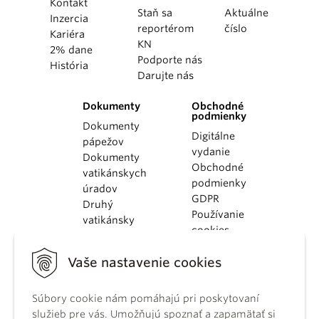
Kontakt
Staň sa
Aktuálne
Inzercia
reportérom
číslo
Kariéra
KN
2% dane
Podporte nás
História
Darujte nás
Dokumenty
Obchodné
podmienky
Dokumenty
Digitálne
pápežov
vydanie
Dokumenty
Obchodné
vatikánskych
podmienky
úradov
GDPR
Druhý
Používanie
vatikánsky
cookies
koncil
Dokumenty
Vaše nastavenie cookies
KBS
Kódex
Súbory cookie nám pomáhajú pri poskytovaní
kánonického
služieb pre vás. Umožňujú spoznať a zapamätať si
práva