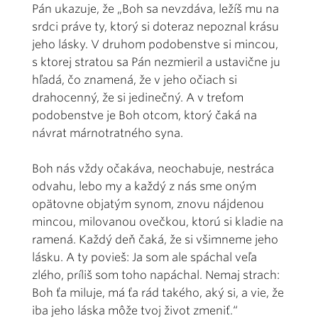
Pán ukazuje, že „Boh sa nevzdáva, ležíš mu na
srdci práve ty, ktorý si doteraz nepoznal krásu
jeho lásky. V druhom podobenstve si mincou,
s ktorej stratou sa Pán nezmieril a ustavične ju
hľadá, čo znamená, že v jeho očiach si
drahocenný, že si jedinečný. A v treťom
podobenstve je Boh otcom, ktorý čaká na
návrat márnotratného syna.
Boh nás vždy očakáva, neochabuje, nestráca
odvahu, lebo my a každý z nás sme oným
opätovne objatým synom, znovu nájdenou
mincou, milovanou ovečkou, ktorú si kladie na
ramená. Každý deň čaká, že si všimneme jeho
lásku. A ty povieš: Ja som ale spáchal veľa
zlého, príliš som toho napáchal. Nemaj strach:
Boh ťa miluje, má ťa rád takého, aký si, a vie, že
iba jeho láska môže tvoj život zmeniť.“