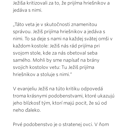
Ježiša kritizovali za to, že prijíma hriešnikov a
jedáva s nimi.
„Táto veta je v skutočnosti znamenitou
správou. Ježiš prijíma hriešnikov a jedáva s
nimi. To sa deje s nami na každej svätej omši v
každom kostole: Ježiš nás rád prijíma pri
svojom stole, kde za nás obetoval seba
samého. Mohli by sme napísať na brány
svojich kostolov vetu: Tu Ježiš prijíma
hriešnikov a stoluje s nimi.“
V evanjeliu Ježiš na túto kritiku odpovedá
troma krásnymi podobenstvami, ktoré ukazujú
jeho blízkosť tým, ktorí majú pocit, že sú od
neho ďaleko.
Prvé podobenstvo je o stratenej ovci. V ňom