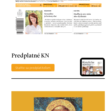
Predplatné KN
Staňte sa predplatiteľom