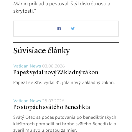
Máriin príklad a pestovali štýl diskrétnosti a
skrytosti.“
Súvisiace články
Vatican News
03.08.2026
Pápež vydal nový Základný zákon
Pápež Lev XIV. vydal 31. júla nový Základný zákon.
Vatican News
28.07.2026
Po stopách svätého Benedikta
Svätý Otec sa počas putovania po benediktínskych
kláštoroch pomodlil pri hrobe svätého Benedikta a
zveril mu svoju prosbu za mier.