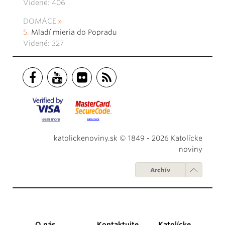
Videné: 406
DOMÁCE
Mladí mieria do Popradu
Videné: 327
katolickenoviny.sk © 1849 - 2026 Katolícke
noviny
Archív
O nás
Kontaktujte
Katolícke