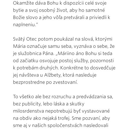
Okamžite dáva Bohu k dispozícii celé svoje
bytie a svoj osobný život, aby ho samotné
Božie slovo a jeho vôľa pretvárali a priviedli k
naplneniu.“
Svätý Otec potom poukázal na slová, ktorými
Mária označuje samu seba, vyznáva o sebe, že
je služobnica Pána. „Máriino áno Bohu si teda
od začiatku osvojuje postoj služby, pozornosti
k potrebám druhých. Konkrétne to dosvedčuje
jej návšteva u Alžbety, ktorá nasleduje
bezprostredne po zvestovaní.
To všetko ale bez rozruchu a predvádzania sa,
bez publicity, lebo láska a skutky
milosrdenstva nepotrebujú byť vystavované
na obdiv ako nejaká trofej. Sme pozvaní, aby
sme aj v našich spoločenstvách nasledovali