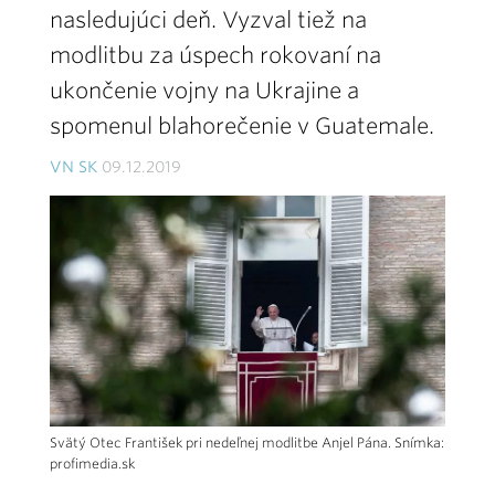
nasledujúci deň. Vyzval tiež na
modlitbu za úspech rokovaní na
ukončenie vojny na Ukrajine a
spomenul blahorečenie v Guatemale.
VN SK
09.12.2019
Svätý Otec František pri nedeľnej modlitbe Anjel Pána. Snímka:
profimedia.sk