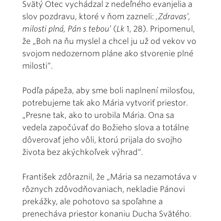
Svätý Otec vychádzal z nedeľného evanjelia a
slov pozdravu, ktoré v ňom zazneli:
,Zdravas’,
milosti plná, Pán s tebou’
(
Lk
1, 28). Pripomenul,
že „Boh na ňu myslel a chcel ju už od vekov vo
svojom nedozernom pláne ako stvorenie plné
milosti“.
Podľa pápeža, aby sme boli naplnení milosťou,
potrebujeme tak ako Mária vytvoriť priestor.
„Presne tak, ako to urobila Mária. Ona sa
vedela započúvať do Božieho slova a totálne
dôverovať jeho vôli, ktorú prijala do svojho
života bez akýchkoľvek výhrad“.
František zdôraznil, že „Mária sa nezamotáva v
rôznych zdôvodňovaniach, nekladie Pánovi
prekážky, ale pohotovo sa spoľahne a
prenecháva priestor konaniu Ducha Svätého.