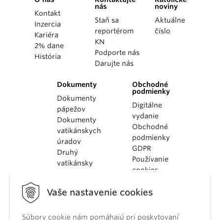
nás
noviny
Kontakt
Staň sa
Aktuálne
Inzercia
reportérom
číslo
Kariéra
KN
2% dane
Podporte nás
História
Darujte nás
Dokumenty
Obchodné
podmienky
Dokumenty
Digitálne
pápežov
vydanie
Dokumenty
Obchodné
vatikánskych
podmienky
úradov
GDPR
Druhý
Používanie
vatikánsky
cookies
koncil
Dokumenty
Vaše nastavenie cookies
KBS
Kódex
Súbory cookie nám pomáhajú pri poskytovaní
kánonického