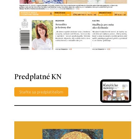
Predplatné KN
Staňte sa predplatiteľom