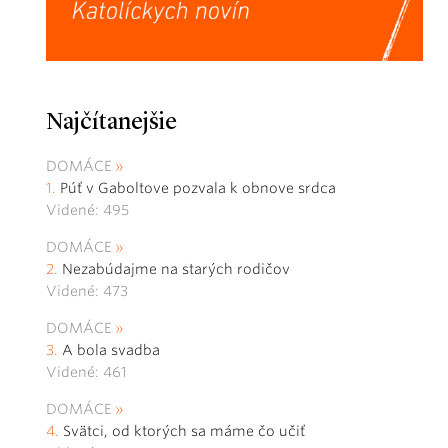
Najčítanejšie
DOMÁCE
Púť v Gaboltove pozvala k obnove srdca
Videné: 495
DOMÁCE
Nezabúdajme na starých rodičov
Videné: 473
DOMÁCE
A bola svadba
Videné: 461
DOMÁCE
Svätci, od ktorých sa máme čo učiť