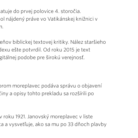
uje do prvej polovice 4. storočia.
ol nájdený práve vo Vatikánskej knižnici v
m.
ňov biblickej textovej kritiky. Nález staršieho
xu ešte potvrdil. Od roku 2015 je text
tálnej podobe pre širokú verejnosť.
ktorom moreplavec podáva správu o objavení
ny a opisy tohto prekladu sa rozšírili po
v roku 1921. Janovský moreplavec v liste
a a vysvetľuje, ako sa mu po 33 dňoch plavby