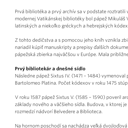
Prvá bibliotéka a prvý archív sa v podstate roztratili
modernej Vatikánskej bibliotéky bol pápež Mikuláš V
latinských a niekoľko gréckych a hebrejských kódex
Z tohto dedičstva a s pomocou jeho kníh vznikla zbierk
nariadil kúpiť manuskripty a prepisy ďalších dokume
pápežská zbierka najväčšou v Európe. Mala približn
Prvý bibliotekár a dnešné sídlo
Následne pápež Sixtus IV. (1471 – 1484) vymenoval p
Bartolomeo Platina. Počet kódexov v roku 1475 stúpo
V roku 1587 pápež Sixtus V. (1585 – 1590) poveril 
základy nového a väčšieho sídla. Budova, v ktorej j
rozmedzí nádvorí Belvedere a Biblioteca.
Na hornom poschodí sa nachádza veľká dvojloďová 