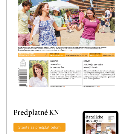
Predplatné KN
Staňte sa predplatiteľom