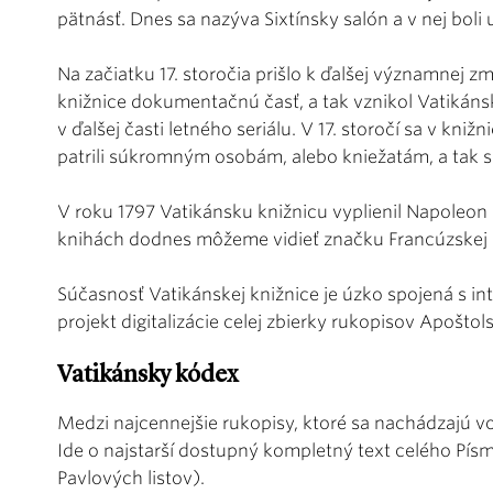
pätnásť. Dnes sa nazýva Sixtínsky salón a v nej boli
Na začiatku 17. storočia prišlo k ďalšej významnej zm
knižnice dokumentačnú časť, a tak vznikol Vatikánsk
v ďalšej časti letného seriálu. V 17. storočí sa v kniž
patrili súkromným osobám, alebo kniežatám, a tak sa
V roku 1797 Vatikánsku knižnicu vyplienil Napoleo
knihách dodnes môžeme vidieť značku Francúzskej 
Súčasnosť Vatikánskej knižnice je úzko spojená s in
projekt digitalizácie celej zbierky rukopisov Apoštols
Vatikánsky kódex
Medzi najcennejšie rukopisy, ktoré sa nachádzajú vo
Ide o najstarší dostupný kompletný text celého Pí
Pavlových listov).