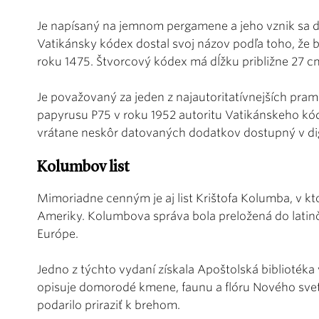
Je napísaný na jemnom pergamene a jeho vznik sa dat
Vatikánsky kódex dostal svoj názov podľa toho, že b
roku 1475. Štvorcový kódex má dĺžku približne 27 c
Je považovaný za jeden z najautoritatívnejších prame
papyrusu P75 v roku 1952 autoritu Vatikánskeho kóde
vrátane neskôr datovaných dodatkov dostupný v digi
Kolumbov list
Mimoriadne cenným je aj list Krištofa Kolumba, v 
Ameriky. Kolumbova správa bola preložená do latinči
Európe.
Jedno z týchto vydaní získala Apoštolská bibliotéka 
opisuje domorodé kmene, faunu a flóru Nového svet
podarilo priraziť k brehom.