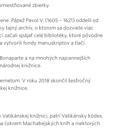
 umiestňované zbierky.
ene. Pápež Pavol V. (1605 – 1621) oddelil od
y tajný archív, o ktorom sa dozviete viac
nici začali spájať celé bibliotéky, ktoré pôvodne
 vytvorili fondy manuskriptov a tlačí.
n Bonaparte a na mnohých najcennejších
národnej knižnice.
ternetom. V roku 2018 skončil šesťročný
kej knižnice.
 Vatikánskej knižnici, patrí Vatikánsky kódex.
sma (okrem Machabejských kníh a niektorých