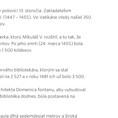
 v polovici 13. storočia. Zakladateľom
. (1447 – 1455). Vo Vatikáne vtedy našiel 350
ov.
a, ktorú Mikuláš V. rozšíril, a to tak, že
ntov. Po jeho smrti (24. marca 1455) bola
e 1 500 kódexov.
rvého bibliotekára, ktorým sa stal
l na 2 527 a v roku 1481 ich už bolo 3 500.
architekta Domenica Fontanu, aby vybudoval
e bibliotéka dodnes, bola postavená na
aula dlhá sedemdesiat metrov a široká