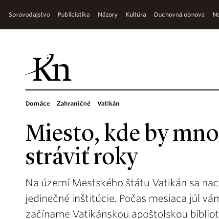
Spravodajstvo
Publicistika
Názory
Kultúra
Duchovná obnova
Ne
Domáce
Zahraničné
Vatikán
Miesto, kde by mno
stráviť roky
Na území Mestského štátu Vatikán sa na
jedinečné inštitúcie. Počas mesiaca júl v
začíname Vatikánskou apoštolskou biblio