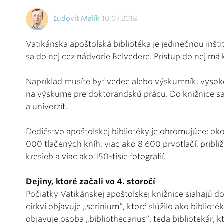
Ľudovít Malík
10.07.2018
Vatikánska apoštolská bibliotéka je jedinečnou inšti
sa do nej cez nádvorie Belvedere. Prístup do nej má
Napríklad musíte byť vedec alebo výskumník, vysokoš
na výskume pre doktorandskú prácu. Do knižnice sa
a univerzít.
Dedičstvo apoštolskej bibliotéky je ohromujúce: ok
000 tlačených kníh, viac ako 8 600 prvotlačí, približn
kresieb a viac ako 150-tisíc fotografií.
Dejiny, ktoré začali vo 4. storočí
Počiatky Vatikánskej apoštolskej knižnice siahajú do
cirkvi objavuje „scrinium“, ktoré slúžilo ako biblioték
objavuje osoba „bibliothecarius“, teda bibliotekár, kt