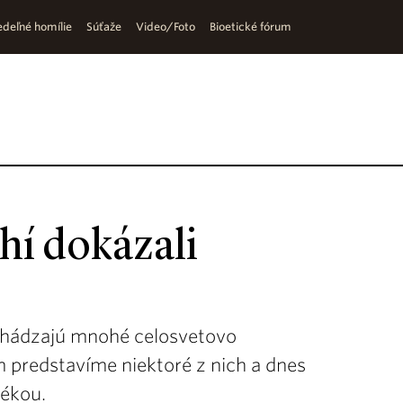
deľné homílie
Súťaže
Video/Foto
Bioetické fórum
hí dokázali
chádzajú mnohé celosvetovo
ám predstavíme niektoré z nich a dnes
tékou.