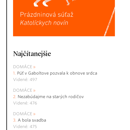
Najčítanejšie
DOMÁCE
Púť v Gaboltove pozvala k obnove srdca
Videné: 497
DOMÁCE
Nezabúdajme na starých rodičov
Videné: 476
DOMÁCE
A bola svadba
Videné: 475