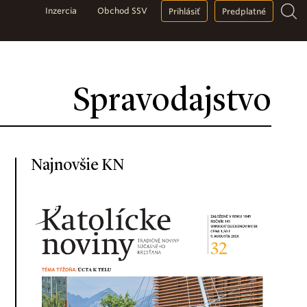
Inzercia
Obchod SSV
Prihlásiť
Predplatné
Spravodajstvo
Najnovšie KN