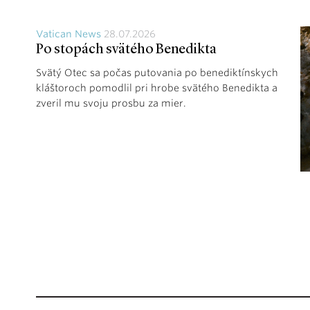
Vatican News
28.07.2026
Po stopách svätého Benedikta
Svätý Otec sa počas putovania po benediktínskych
kláštoroch pomodlil pri hrobe svätého Benedikta a
zveril mu svoju prosbu za mier.