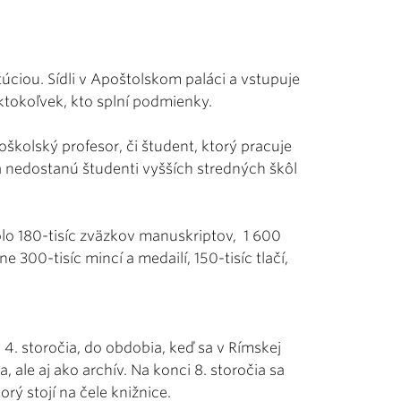
túciou. Sídli v Apoštolskom paláci a vstupuje
 ktokoľvek, kto splní podmienky.
kolský profesor, či študent, ktorý pracuje
 nedostanú študenti vyšších stredných škôl
olo 180-tisíc zväzkov manuskriptov, 1 600
e 300-tisíc mincí a medailí, 150-tisíc tlačí,
 4. storočia, do obdobia, keď sa v Rímskej
a, ale aj ako archív. Na konci 8. storočia sa
orý stojí na čele knižnice.