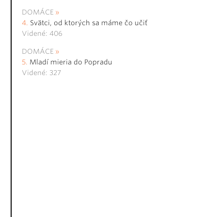
DOMÁCE
Svätci, od ktorých sa máme čo učiť
Videné: 406
DOMÁCE
Mladí mieria do Popradu
Videné: 327