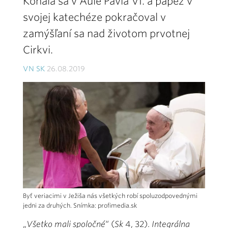
Konala sa v Aule Pavla VI. a pápež v
svojej katechéze pokračoval v
zamýšľaní sa nad životom prvotnej
Cirkvi.
VN SK
26.08.2019
Byť veriacimi v Ježiša nás všetkých robí spoluzodpovednými
jedni za druhých. Snímka: profimedia.sk
„
Všetko mali spoločné
“ (
Sk
4, 32).
Integrálna