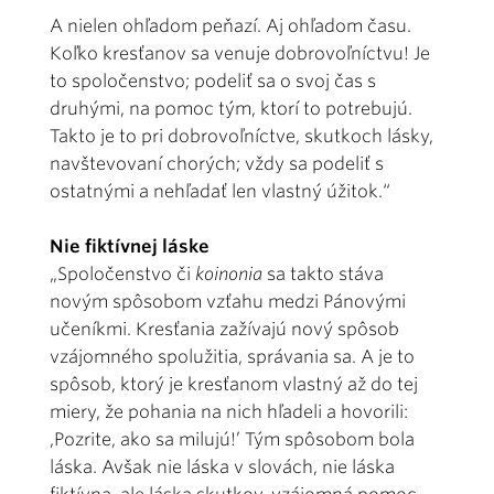
A nielen ohľadom peňazí. Aj ohľadom času.
Koľko kresťanov sa venuje dobrovoľníctvu! Je
to spoločenstvo; podeliť sa o svoj čas s
druhými, na pomoc tým, ktorí to potrebujú.
Takto je to pri dobrovoľníctve, skutkoch lásky,
navštevovaní chorých; vždy sa podeliť s
ostatnými a nehľadať len vlastný úžitok.“
Nie fiktívnej láske
„Spoločenstvo či
koinonia
sa takto stáva
novým spôsobom vzťahu medzi Pánovými
učeníkmi. Kresťania zažívajú nový spôsob
vzájomného spolužitia, správania sa. A je to
spôsob, ktorý je kresťanom vlastný až do tej
miery, že pohania na nich hľadeli a hovorili:
,Pozrite, ako sa milujú!’ Tým spôsobom bola
láska. Avšak nie láska v slovách, nie láska