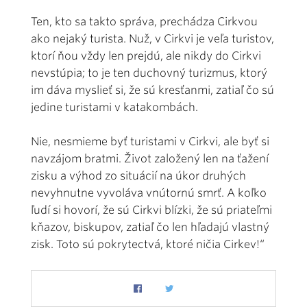
Ten, kto sa takto správa, prechádza Cirkvou
ako nejaký turista. Nuž, v Cirkvi je veľa turistov,
ktorí ňou vždy len prejdú, ale nikdy do Cirkvi
nevstúpia; to je ten duchovný turizmus, ktorý
im dáva myslieť si, že sú kresťanmi, zatiaľ čo sú
jedine turistami v katakombách.
Nie, nesmieme byť turistami v Cirkvi, ale byť si
navzájom bratmi. Život založený len na ťažení
zisku a výhod zo situácií na úkor druhých
nevyhnutne vyvoláva vnútornú smrť. A koľko
ľudí si hovorí, že sú Cirkvi blízki, že sú priateľmi
kňazov, biskupov, zatiaľ čo len hľadajú vlastný
zisk. Toto sú pokrytectvá, ktoré ničia Cirkev!“