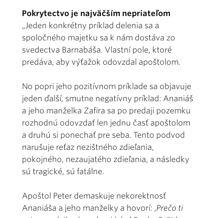
Pokrytectvo je najväčším nepriateľom
„Jeden konkrétny príklad delenia sa a
spoločného majetku sa k nám dostáva zo
svedectva Barnabáša. Vlastní pole, ktoré
predáva, aby výťažok odovzdal apoštolom.
No popri jeho pozitívnom príklade sa objavuje
jeden ďalší, smutne negatívny príklad: Ananiáš
a jeho manželka Zafira sa po predaji pozemku
rozhodnú odovzdať len jednu časť apoštolom
a druhú si ponechať pre seba. Tento podvod
narušuje reťaz nezištného zdieľania,
pokojného, nezaujatého zdieľania, a následky
sú tragické, sú fatálne.
Apoštol Peter demaskuje nekorektnosť
Ananiáša a jeho manželky a hovorí: ,
Prečo ti