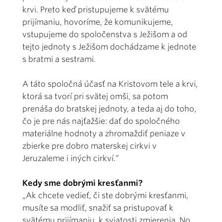
krvi. Preto keď pristupujeme k svätému
prijímaniu, hovoríme, že komunikujeme,
vstupujeme do spoločenstva s Ježišom a od
tejto jednoty s Ježišom dochádzame k jednote
s bratmi a sestrami.
A táto spoločná účasť na Kristovom tele a krvi,
ktorá sa tvorí pri svätej omši, sa potom
prenáša do bratskej jednoty, a teda aj do toho,
čo je pre nás najťažšie: dať do spoločného
materiálne hodnoty a zhromaždiť peniaze v
zbierke pre dobro materskej cirkvi v
Jeruzaleme i iných cirkví.“
Kedy sme dobrými kresťanmi?
„Ak chcete vedieť, či ste dobrými kresťanmi,
musíte sa modliť, snažiť sa pristupovať k
svätému prijímaniu, k sviatosti zmierenia. No