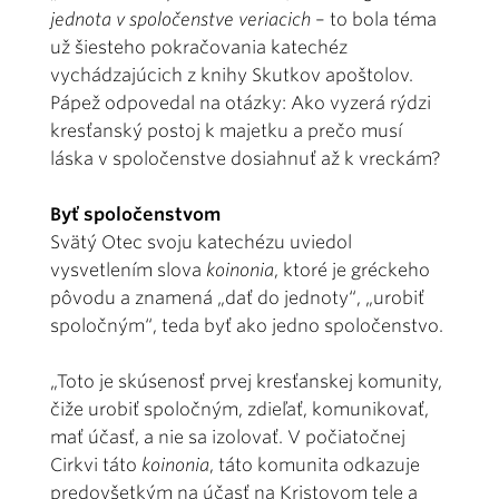
jednota v spoločenstve veriacich
– to bola téma
už šiesteho pokračovania katechéz
vychádzajúcich z knihy Skutkov apoštolov.
Pápež odpovedal na otázky: Ako vyzerá rýdzi
kresťanský postoj k majetku a prečo musí
láska v spoločenstve dosiahnuť až k vreckám?
Byť spoločenstvom
Svätý Otec svoju katechézu uviedol
vysvetlením slova
koinonia
, ktoré je gréckeho
pôvodu a znamená „dať do jednoty“, „urobiť
spoločným“, teda byť ako jedno spoločenstvo.
„Toto je skúsenosť prvej kresťanskej komunity,
čiže urobiť spoločným, zdieľať, komunikovať,
mať účasť, a nie sa izolovať. V počiatočnej
Cirkvi táto
koinonia
, táto komunita odkazuje
predovšetkým na účasť na Kristovom tele a