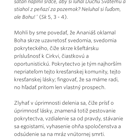
satan naplnil srdce, aby si luhal Duchu Svätému a
stiahol z peňazí za pozemok? Neluhal si ľuďom,
ale Bohu!
’ (
Sk
5, 3 - 4).
Mohli by sme povedať, že Ananiáš oklamal
Boha skrze uzavretosť svedomia, svedomia
pokryteckého, čiže skrze kšeftársku
príslušnosť k Cirkvi, čiastkovú a
oportunistickú. Pokrytectvo je tým najhorším
nepriateľom tejto kresťanskej komunity, tejto
kresťanskej lásky; fingovať, že sa máme radi,
no hľadať pritom len vlastný prospech.
Zlyhať v úprimnosti delenia sa, čiže prísť o
úprimnosť lásky, znamená totiž pestovanie
pokrytectva, vzdialenie sa od pravdy, stávanie
sa egoistami, vyhasenie ohňa spoločenstva a
odsúdenie sa na mráz vnútornej smrti.