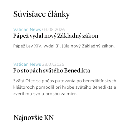
Súvisiace články
Vatican News
03.08.2026
Pápež vydal nový Základný zákon
Pápež Lev XIV. vydal 31. júla nový Základný zákon.
Vatican News
28.07.2026
Po stopách svätého Benedikta
Svätý Otec sa počas putovania po benediktínskych
kláštoroch pomodlil pri hrobe svätého Benedikta a
zveril mu svoju prosbu za mier.
Najnovšie KN