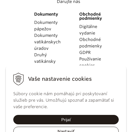
Darujte nás
Dokumenty
Obchodné
podmienky
Dokumenty
Digitálne
pápežov
vydanie
Dokumenty
Obchodné
vatikánskych
podmienky
úradov
GDPR
Druhý
Používanie
vatikánsky
cookies
koncil
Dokumenty
Vaše nastavenie cookies
KBS
Kódex
Súbory cookie nám pomáhajú pri poskytovaní
kánonického
služieb pre vás. Umožňujú spoznať a zapamätať si
práva
vaše preferencie.
Katechizmus
Katolíckej
Prijať
cirkvi
Nastaviť