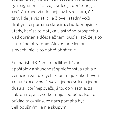
tým signálom, že tvoje srdce je obrátené, je,
keď tá konverzia dospeje až k vreckám, čiže
tam, kde je vidieť, či je človek štedrý voči
druhým, či pomáha slabším, chudobnejším -
vtedy, keď sa to dotýka vlastného prospechu.
Keď obrátenie dôjde až tam, buď si istý, že je to
skutočné obrátenie. Ak zostane len pri
slovách, nie je to dobré obrátenie.
Eucharistický život, modlitby, kázanie
apoštolov a skúsenosť spoločenstva robia z
veriacich zástup tých, ktorí majú – ako hovorí
kniha
Skutkov apoštolov
– jedno srdce a jednu
dušu a ktorí nepovažujú to, čo vlastnia, za
súkromné, ale všetko majú spoločné. Bol to
príklad taký silný, že nám pomáha byť
veľkodušnými, a nie skúpymi.