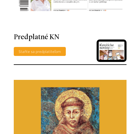
Predplatné KN
Staňte sa predplatiteľom