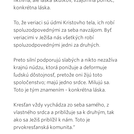
fiktívna, ale láska skutkov, vzájomná pomoc,
konkrétna láska.
To, že veriaci sú údmi Kristovho tela, ich robí
spoluzodpovednými za seba navzájom. Byť
veriacimi v Ježiša nás všetkých robí
spoluzodpovednými jedni za druhých.
Preto silní podporujú slabých a nikto nezažíva
krajnú núdzu, ktorá ponižuje a deformuje
ľudskú dôstojnosť, pretože oni žijú toto
spoločenstvo; majú jedno srdce. Milujú sa.
Toto je tým znamením - konkrétna láska.
Kresťan vždy vychádza zo seba samého, z
vlastného srdca a približuje sa k druhým, tak
ako sa Ježiš priblížil k nám. Toto je
prvokresťanská komunita.“