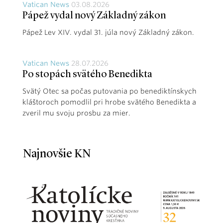
Vatican News
03.08.2026
Pápež vydal nový Základný zákon
Pápež Lev XIV. vydal 31. júla nový Základný zákon.
Vatican News
28.07.2026
Po stopách svätého Benedikta
Svätý Otec sa počas putovania po benediktínskych
kláštoroch pomodlil pri hrobe svätého Benedikta a
zveril mu svoju prosbu za mier.
Najnovšie KN