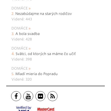
DOMÁCE
Nezabúdajme na starých rodičov
Videné: 443
DOMÁCE
A bola svadba
Videné: 428
DOMÁCE
Svätci, od ktorých sa máme čo učiť
Videné: 398
DOMÁCE
Mladí mieria do Popradu
Videné: 320