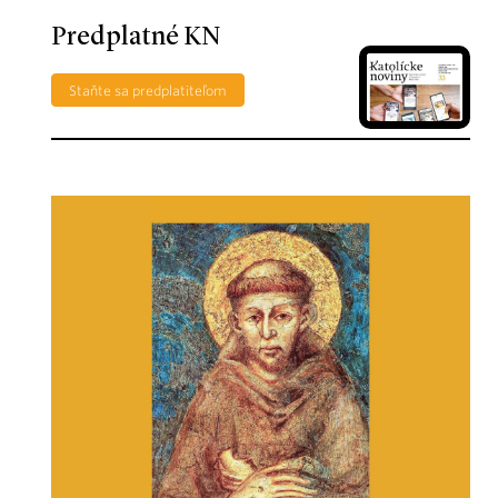
Predplatné KN
Staňte sa predplatiteľom