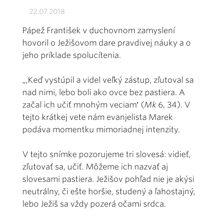
22.07.2018
Pápež František v duchovnom zamyslení
hovoril o Ježišovom dare pravdivej náuky a o
jeho príklade spolucítenia.
„,Keď vystúpil a videl veľký zástup, zľutoval sa
nad nimi, lebo boli ako ovce bez pastiera. A
začal ich učiť mnohým veciam′ (
Mk
6, 34). V
tejto krátkej vete nám evanjelista Marek
podáva momentku mimoriadnej intenzity.
V tejto snímke pozorujeme tri slovesá: vidieť,
zľutovať sa, učiť. Môžeme ich nazvať aj
slovesami pastiera. Ježišov pohľad nie je akýsi
neutrálny, či ešte horšie, studený a ľahostajný,
lebo Ježiš sa vždy pozerá očami srdca.