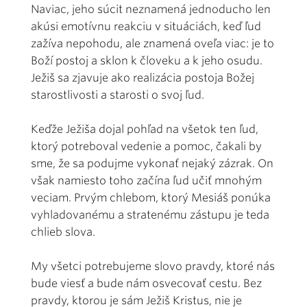
Naviac, jeho súcit neznamená jednoducho len
akúsi emotívnu reakciu v situáciách, keď ľud
zažíva nepohodu, ale znamená oveľa viac: je to
Boží postoj a sklon k človeku a k jeho osudu.
Ježiš sa zjavuje ako realizácia postoja Božej
starostlivosti a starosti o svoj ľud.
Keďže Ježiša dojal pohľad na všetok ten ľud,
ktorý potreboval vedenie a pomoc, čakali by
sme, že sa podujme vykonať nejaký zázrak. On
však namiesto toho začína ľud učiť mnohým
veciam. Prvým chlebom, ktorý Mesiáš ponúka
vyhladovanému a stratenému zástupu je teda
chlieb slova.
My všetci potrebujeme slovo pravdy, ktoré nás
bude viesť a bude nám osvecovať cestu. Bez
pravdy, ktorou je sám Ježiš Kristus, nie je