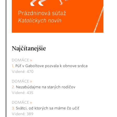
Najčítanejšie
DOMÁCE
Púť v Gaboltove pozvala k obnove srdca
Videné: 470
DOMÁCE
Nezabúdajme na starých rodičov
Videné: 435
DOMÁCE
Svätci, od ktorých sa máme čo učiť
Videné: 389