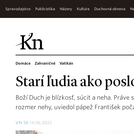
Spravodajstvo
Publicistika
Názory
Kultúra
Duchovná obnova
Ne
Domáce
Zahraničné
Vatikán
Starí ľudia ako pos
Boží Duch je blízkosť, súcit a neha. Práv
rozmer nehy, uviedol pápež František poča
VN SK
14.06.2022