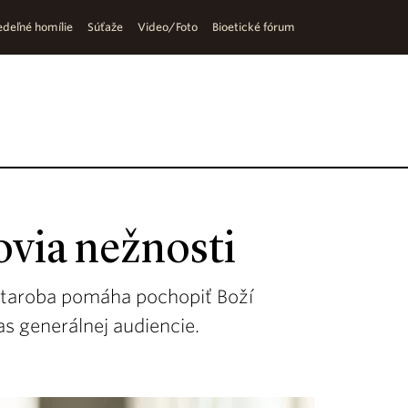
deľné homílie
Súťaže
Video/Foto
Bioetické fórum
lovia nežnosti
e staroba pomáha pochopiť Boží
s generálnej audiencie.