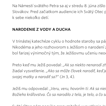
Na Námestí svätého Petra sa aj v stredu 8. júna zišl
Slovákov. Pred začiatkom audiencie ich Svätý Otec p
k sebe niekoľko detí.
NARODENIE Z VODY A DUCHA
V trinástej katechéze cyklu o hodnote staroby sa 
Nikodéma a jeho rozhovorom s Ježišom o narodení 
bol farizej výnimočný tým, že Ježišovmu učeniu neod
Preto keď mu Ježiš povedal:
„Ak sa niekto nenarodí z
žiadal vysvetlenie.
„Ako sa môže človek narodiť, keď j
svojej matky a narodiť sa?“ (Jn
3, 4).
Ježiš mu odpovedal:
„Veru, veru, hovorím ti: Ak sa n
Božieho kráľovstva. Čo sa narodilo z tela, je telo, a čo 