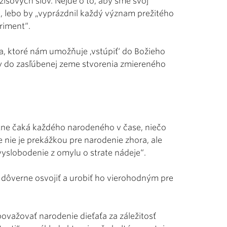
išových slov. Nejde o to, aby sme svoj
l, lebo by „vyprázdnil každý význam prežitého
riment“.
ra, ktoré nám umožňuje ‚vstúpiť‘ do Božieho
y do zasľúbenej zeme stvorenia zmiereného
utne čaká každého narodeného v čase, niečo
e nie je prekážkou pre narodenie zhora, ale
vyslobodenie z omylu o strate nádeje“.
 dôverne osvojiť a urobiť ho vierohodným pre
ovažovať narodenie dieťaťa za záležitosť