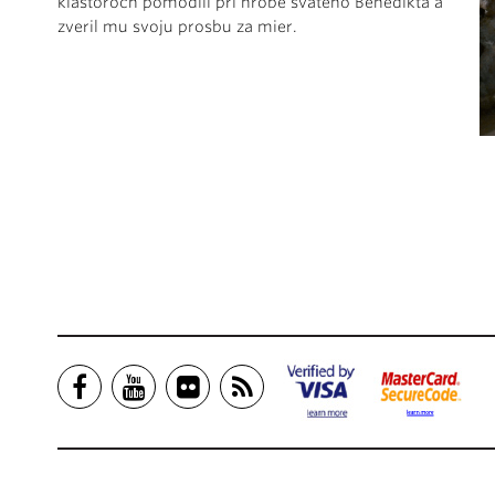
kláštoroch pomodlil pri hrobe svätého Benedikta a
zveril mu svoju prosbu za mier.