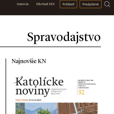
Inzercia
Obchod SSV
Prihlásiť
Predplatné
Spravodajstvo
Najnovšie KN