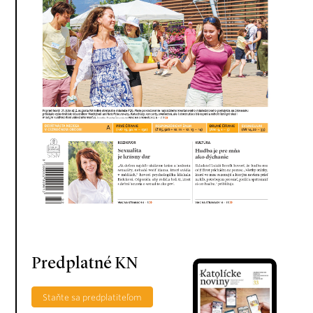
Predplatné KN
Staňte sa predplatiteľom