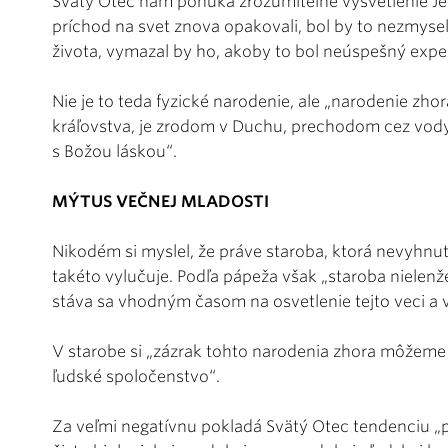
Svätý Otec nám ponúka zrozumiteľné vysvetlenie Jež
príchod na svet znova opakovali, bol by to nezmyse
života, vymazal by ho, akoby to bol neúspešný expe
Nie je to teda fyzické narodenie, ale „narodenie zho
kráľovstva, je zrodom v Duchu, prechodom cez vod
s Božou láskou“.
MÝTUS VEČNEJ MLADOSTI
Nikodém si myslel, že práve staroba, ktorá nevyhn
takéto vylučuje. Podľa pápeža však „staroba nielenž
stáva sa vhodným časom na osvetlenie tejto veci a 
V starobe si „zázrak tohto narodenia zhora môžeme
ľudské spoločenstvo“.
Za veľmi negatívnu pokladá Svätý Otec tendenciu „p