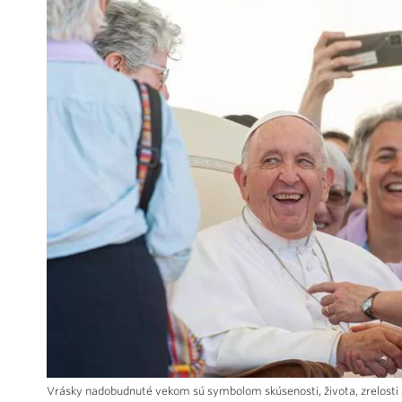
Vrásky nadobudnuté vekom sú symbolom skúsenosti, života, zrelosti 