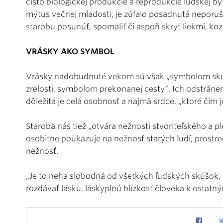
čisto biologickej produkcie a reprodukcie ľudskej byt
mýtus večnej mladosti, je zúfalo posadnutá neporuši
starobu posunúť, spomaliť či aspoň skryť liekmi, ko
VRÁSKY AKO SYMBOL
Vrásky nadobudnuté vekom sú však „symbolom skú
zrelosti, symbolom prekonanej cesty“. Ich odstráne
dôležitá je celá osobnosť a najmä srdce, „ktoré čím je
Staroba nás tiež „otvára nežnosti stvoriteľského a p
osobitne poukazuje na nežnosť starých ľudí, prost
nežnosť.
„Je to neha slobodná od všetkých ľudských skúšok, k
rozdávať lásku, láskyplnú blízkosť človeka k ostatn