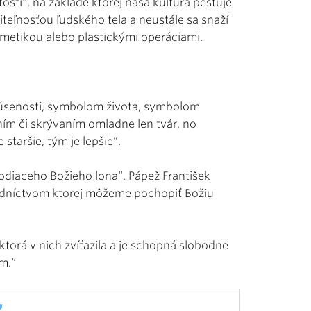
osti“, na základe ktorej naša kultúra pestuje
teľnosťou ľudského tela a neustále sa snaží
zmetikou alebo plastickými operáciami.
senosti, symbolom života, symbolom
ním či skrývaním omladne len tvár, no
 staršie, tým je lepšie“.
lodiaceho Božieho lona“. Pápež František
redníctvom ktorej môžeme pochopiť Božiu
torá v nich zvíťazila a je schopná slobodne
ým.“