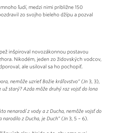
o mnoho ľudí, medzi nimi približne 150
ozdravil zo svojho bieleho džípu a pozval
pápež inšpiroval novozákonnou postavou
zhora. Nikodém, jeden zo židovských vodcov,
poroval, ale usiloval sa ho pochopiť.
hora, nemôže uzrieť Božie kráľovstvo“ (Jn
3, 3),
e už starý? Azda môže druhý raz vojsť do lona
iekto nenarodí z vody a z Ducha, nemôže vojsť do
sa narodilo z Ducha, je Duch“ (Jn
3, 5 – 6).