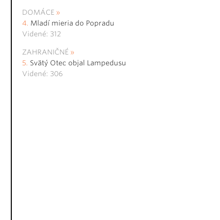
DOMÁCE
Mladí mieria do Popradu
Videné: 312
ZAHRANIČNÉ
Svätý Otec objal Lampedusu
Videné: 306