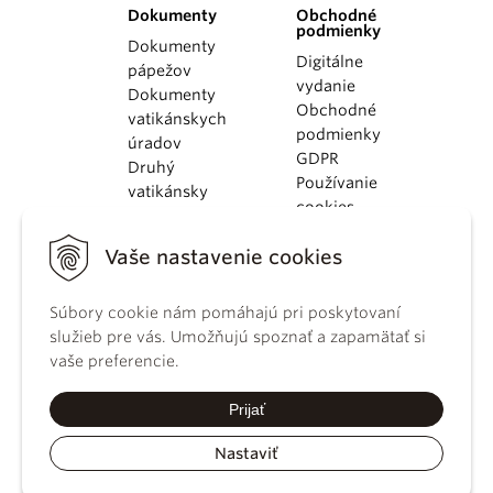
Dokumenty
Obchodné
podmienky
Dokumenty
Digitálne
pápežov
vydanie
Dokumenty
Obchodné
vatikánskych
podmienky
úradov
GDPR
Druhý
Používanie
vatikánsky
cookies
koncil
Dokumenty
Vaše nastavenie cookies
KBS
Kódex
Súbory cookie nám pomáhajú pri poskytovaní
kánonického
služieb pre vás. Umožňujú spoznať a zapamätať si
práva
vaše preferencie.
Katechizmus
Katolíckej
Prijať
cirkvi
Nastaviť