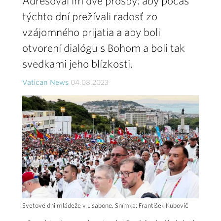
Adresoval im dve prosby: aby počas
týchto dní prežívali radosť zo
vzájomného prijatia a aby boli
otvorení dialógu s Bohom a boli tak
svedkami jeho blízkosti.
Vatican News
04.08.2023
Svetové dni mládeže v Lisabone. Snímka: František Kubovič