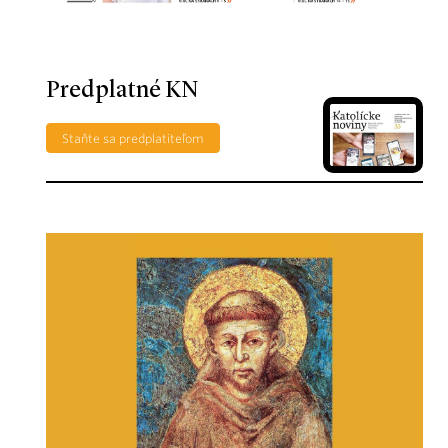
Predplatné KN
Staňte sa predplatiteľom