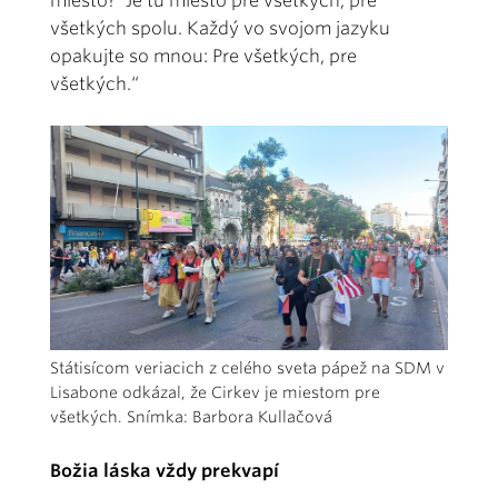
miesto?' Je tu miesto pre všetkých, pre
všetkých spolu. Každý vo svojom jazyku
opakujte so mnou: Pre všetkých, pre
všetkých.“
Státisícom veriacich z celého sveta pápež na SDM v
Lisabone odkázal, že Cirkev je miestom pre
všetkých. Snímka: Barbora Kullačová
Božia láska vždy prekvapí