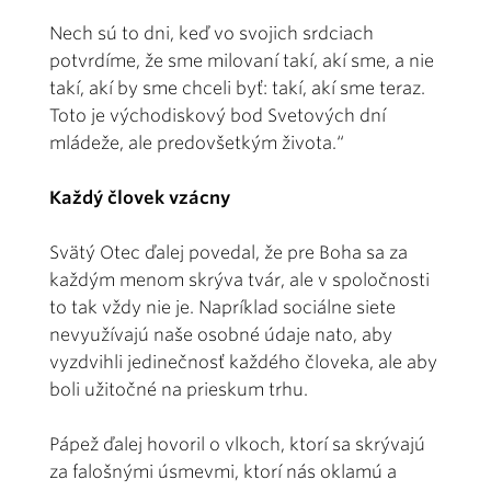
Nech sú to dni, keď vo svojich srdciach
potvrdíme, že sme milovaní takí, akí sme, a nie
takí, akí by sme chceli byť: takí, akí sme teraz.
Toto je východiskový bod Svetových dní
mládeže, ale predovšetkým života.“
Každý človek vzácny
Svätý Otec ďalej povedal, že pre Boha sa za
každým menom skrýva tvár, ale v spoločnosti
to tak vždy nie je. Napríklad sociálne siete
nevyužívajú naše osobné údaje nato, aby
vyzdvihli jedinečnosť každého človeka, ale aby
boli užitočné na prieskum trhu.
Pápež ďalej hovoril o vlkoch, ktorí sa skrývajú
za falošnými úsmevmi, ktorí nás oklamú a