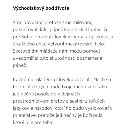
Východiskový bod života
Sme povolaní, pretože sme milovaní,
pokračoval ďalej pápež František. Doplnil, že
pre Boha je každý človek vzácny taký, aký je, a
z každého chce vytvoriť majstrovské dielo.
Svetové dni mládeže nám môžu pomôcť
uvedomiť si túto skutočnosť, poznamenal
pápež.
Každému mladému človeku zaželal: „Nech sú
to dni, v ktorých bude tvoje meno znieť ako
jedinečné posolstvo v dejinách
prostredníctvom bratov a sestier z toľkých
jazykov a národov, ktorí ho budú vyslovovať v
priateľstve, pretože jedinečný je Boží pulz,
ktorý bije pre teba.