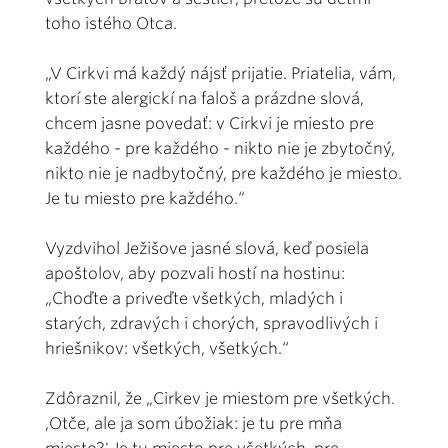
toho istého Otca.
„V Cirkvi má každý nájsť prijatie. Priatelia, vám,
ktorí ste alergickí na faloš a prázdne slová,
chcem jasne povedať: v Cirkvi je miesto pre
každého - pre každého - nikto nie je zbytočný,
nikto nie je nadbytočný, pre každého je miesto.
Je tu miesto pre každého.“
Vyzdvihol Ježišove jasné slová, keď posiela
apoštolov, aby pozvali hostí na hostinu:
„Choďte a priveďte všetkých, mladých i
starých, zdravých i chorých, spravodlivých i
hriešnikov: všetkých, všetkých.“
Zdôraznil, že „Cirkev je miestom pre všetkých.
,Otče, ale ja som úbožiak: je tu pre mňa