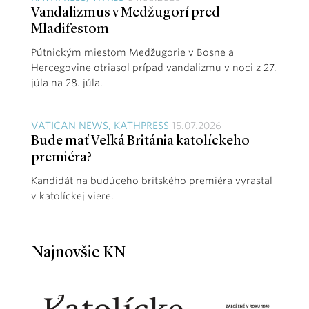
Vandalizmus v Medžugorí pred
Mladifestom
Pútnickým miestom Medžugorie v Bosne a
Hercegovine otriasol prípad vandalizmu v noci z 27.
júla na 28. júla.
VATICAN NEWS, KATHPRESS
15.07.2026
Bude mať Veľká Británia katolíckeho
premiéra?
Kandidát na budúceho britského premiéra vyrastal
v katolíckej viere.
Najnovšie KN