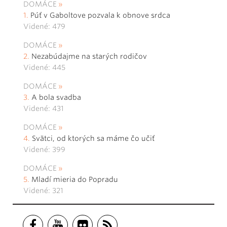
DOMÁCE
Púť v Gaboltove pozvala k obnove srdca
Videné: 479
DOMÁCE
Nezabúdajme na starých rodičov
Videné: 445
DOMÁCE
A bola svadba
Videné: 431
DOMÁCE
Svätci, od ktorých sa máme čo učiť
Videné: 399
DOMÁCE
Mladí mieria do Popradu
Videné: 321