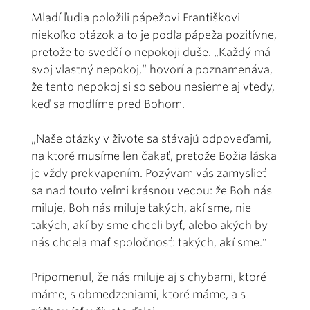
Mladí ľudia položili pápežovi Františkovi
niekoľko otázok a to je podľa pápeža pozitívne,
pretože to svedčí o nepokoji duše. „Každý má
svoj vlastný nepokoj,“ hovorí a poznamenáva,
že tento nepokoj si so sebou nesieme aj vtedy,
keď sa modlíme pred Bohom.
„Naše otázky v živote sa stávajú odpoveďami,
na ktoré musíme len čakať, pretože Božia láska
je vždy prekvapením. Pozývam vás zamyslieť
sa nad touto veľmi krásnou vecou: že Boh nás
miluje, Boh nás miluje takých, akí sme, nie
takých, akí by sme chceli byť, alebo akých by
nás chcela mať spoločnosť: takých, akí sme.“
Pripomenul, že nás miluje aj s chybami, ktoré
máme, s obmedzeniami, ktoré máme, a s