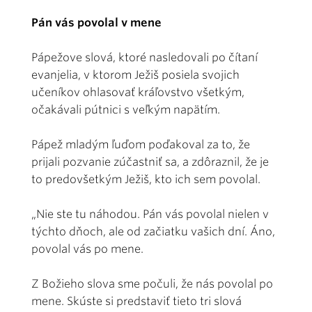
Pán vás povolal v mene
Pápežove slová, ktoré nasledovali po čítaní
evanjelia, v ktorom Ježiš posiela svojich
učeníkov ohlasovať kráľovstvo všetkým,
očakávali pútnici s veľkým napätím.
Pápež mladým ľuďom poďakoval za to, že
prijali pozvanie zúčastniť sa, a zdôraznil, že je
to predovšetkým Ježiš, kto ich sem povolal.
„Nie ste tu náhodou. Pán vás povolal nielen v
týchto dňoch, ale od začiatku vašich dní. Áno,
povolal vás po mene.
Z Božieho slova sme počuli, že nás povolal po
mene. Skúste si predstaviť tieto tri slová