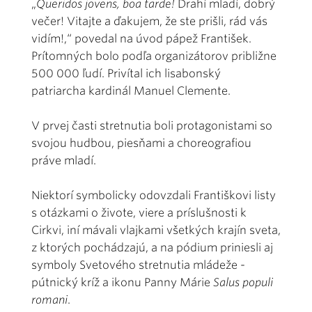
„
Queridos jovens, boa tarde!
Drahí mladí, dobrý
večer! Vitajte a ďakujem, že ste prišli, rád vás
vidím!,“ povedal na úvod pápež František.
Prítomných bolo podľa organizátorov približne
500 000 ľudí. Privítal ich lisabonský
patriarcha kardinál Manuel Clemente.
V prvej časti stretnutia boli protagonistami so
svojou hudbou, piesňami a choreografiou
práve mladí.
Niektorí symbolicky odovzdali Františkovi listy
s otázkami o živote, viere a príslušnosti k
Cirkvi, iní mávali vlajkami všetkých krajín sveta,
z ktorých pochádzajú, a na pódium priniesli aj
symboly Svetového stretnutia mládeže -
pútnický kríž a ikonu Panny Márie
Salus populi
romani
.