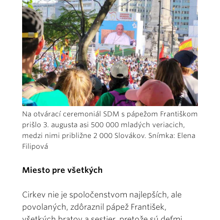
Na otvárací ceremoniál SDM s pápežom Františkom
prišlo 3. augusta asi 500 000 mladých veriacich,
medzi nimi približne 2 000 Slovákov. Snímka: Elena
Filipová
Miesto pre všetkých
Cirkev nie je spoločenstvom najlepších, ale
povolaných, zdôraznil pápež František,
všetkých bratov a sestier, pretože sú deťmi