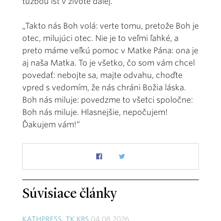
túžbou ísť v živote ďalej.
„Takto nás Boh volá: verte tomu, pretože Boh je
otec, milujúci otec. Nie je to veľmi ľahké, a
preto máme veľkú pomoc v Matke Pána: ona je
aj naša Matka. To je všetko, čo som vám chcel
povedať: nebojte sa, majte odvahu, choďte
vpred s vedomím, že nás chráni Božia láska.
Boh nás miluje: povedzme to všetci spoločne:
Boh nás miluje. Hlasnejšie, nepočujem!
Ďakujem vám!“
Súvisiace články
KATHPRESS, TK KBS
04.08.2026