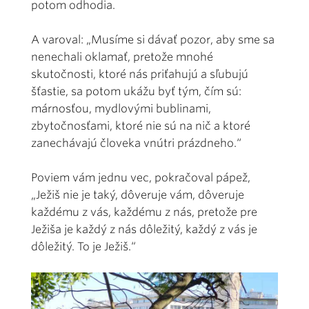
potom odhodia.
A varoval: „Musíme si dávať pozor, aby sme sa
nenechali oklamať, pretože mnohé
skutočnosti, ktoré nás priťahujú a sľubujú
šťastie, sa potom ukážu byť tým, čím sú:
márnosťou, mydlovými bublinami,
zbytočnosťami, ktoré nie sú na nič a ktoré
zanechávajú človeka vnútri prázdneho.“
Poviem vám jednu vec, pokračoval pápež,
„Ježiš nie je taký, dôveruje vám, dôveruje
každému z vás, každému z nás, pretože pre
Ježiša je každý z nás dôležitý, každý z vás je
dôležitý. To je Ježiš.“