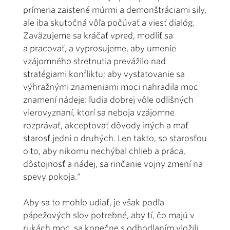
prímeria zaistené múrmi a demonštráciami sily,
ale iba skutočná vôľa počúvať a viesť dialóg.
Zaväzujeme sa kráčať vpred, modliť sa
a pracovať, a vyprosujeme, aby umenie
vzájomného stretnutia prevážilo nad
stratégiami konfliktu; aby vystatovanie sa
výhražnými znameniami moci nahradila moc
znamení nádeje: ľudia dobrej vôle odlišných
vierovyznaní, ktorí sa neboja vzájomne
rozprávať, akceptovať dôvody iných a mať
starosť jedni o druhých. Len takto, so starosťou
o to, aby nikomu nechýbal chlieb a práca,
dôstojnosť a nádej, sa rinčanie vojny zmení na
spevy pokoja.“
Aby sa to mohlo udiať, je však podľa
pápežových slov potrebné, aby tí, čo majú v
rukách moc, sa konečne s odhodlaním vložili