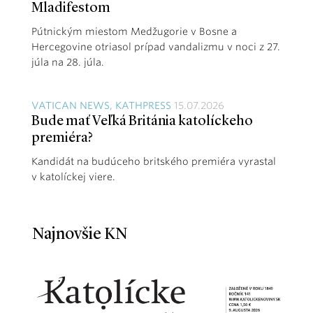
Mladifestom
Pútnickým miestom Medžugorie v Bosne a
Hercegovine otriasol prípad vandalizmu v noci z 27.
júla na 28. júla.
VATICAN NEWS, KATHPRESS
15.07.2026
Bude mať Veľká Británia katolíckeho
premiéra?
Kandidát na budúceho britského premiéra vyrastal
v katolíckej viere.
Najnovšie KN