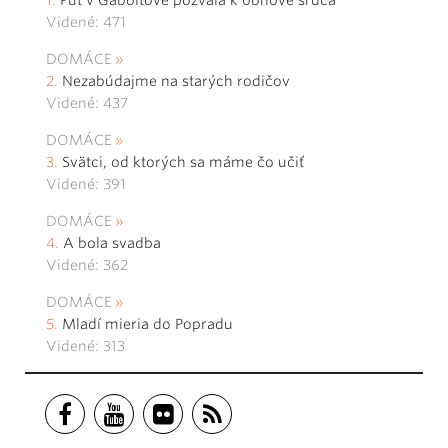
Videné: 471
DOMÁCE
Nezabúdajme na starých rodičov
Videné: 437
DOMÁCE
Svätci, od ktorých sa máme čo učiť
Videné: 391
DOMÁCE
A bola svadba
Videné: 362
DOMÁCE
Mladí mieria do Popradu
Videné: 313