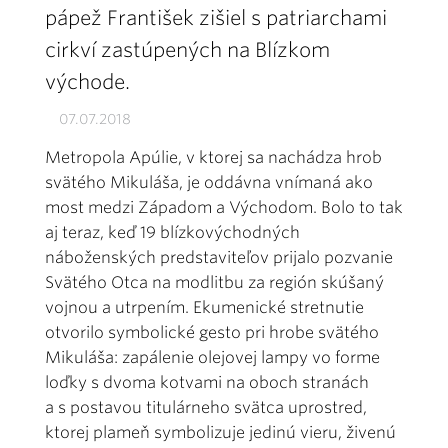
pápež František zišiel s patriarchami
cirkví zastúpených na Blízkom
východe.
07.07.2018
Metropola Apúlie, v ktorej sa nachádza hrob
svätého Mikuláša, je oddávna vnímaná ako
most medzi Západom a Východom. Bolo to tak
aj teraz, keď 19 blízkovýchodných
náboženských predstaviteľov prijalo pozvanie
Svätého Otca na modlitbu za región skúšaný
vojnou a utrpením. Ekumenické stretnutie
otvorilo symbolické gesto pri hrobe svätého
Mikuláša: zapálenie olejovej lampy vo forme
loďky s dvoma kotvami na oboch stranách
a s postavou titulárneho svätca uprostred,
ktorej plameň symbolizuje jedinú vieru, živenú