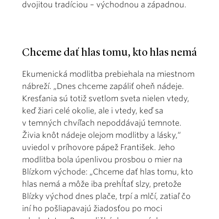
dvojitou tradíciou – východnou a západnou.
Chceme dať hlas tomu, kto hlas nemá
Ekumenická modlitba prebiehala na miestnom
nábreží. „Dnes chceme zapáliť oheň nádeje.
Kresťania sú totiž svetlom sveta nielen vtedy,
keď žiari celé okolie, ale i vtedy, keď sa
v temných chvíľach nepoddávajú temnote.
Živia knôt nádeje olejom modlitby a lásky,“
uviedol v príhovore pápež František. Jeho
modlitba bola úpenlivou prosbou o mier na
Blízkom východe: „Chceme dať hlas tomu, kto
hlas nemá a môže iba prehĺtať slzy, pretože
Blízky východ dnes plače, trpí a mlčí, zatiaľ čo
iní ho pošliapavajú žiadosťou po moci