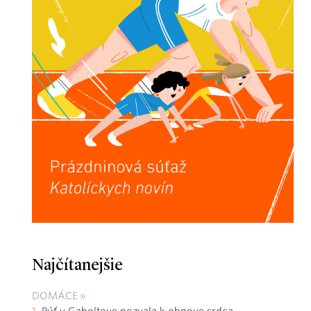
Najčítanejšie
DOMÁCE
Púť v Gaboltove pozvala k obnove srdca