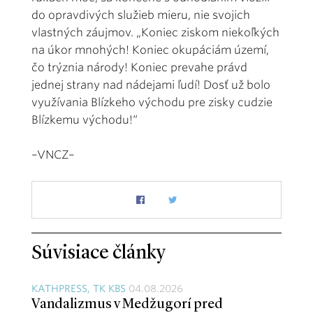
do opravdivých služieb mieru, nie svojich
vlastných záujmov. „Koniec ziskom niekoľkých
na úkor mnohých! Koniec okupáciám území,
čo trýznia národy! Koniec prevahe právd
jednej strany nad nádejami ľudí! Dosť už bolo
využívania Blízkeho východu pre zisky cudzie
Blízkemu východu!“
–VNCZ–
Súvisiace články
KATHPRESS, TK KBS
04.08.2026
Vandalizmus v Medžugorí pred