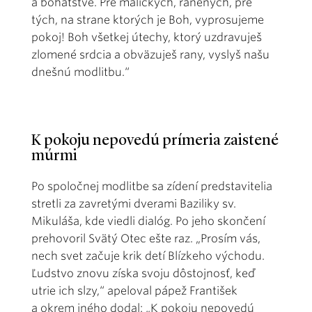
a bohatstve. Pre maličkých, ranených, pre
tých, na strane ktorých je Boh, vyprosujeme
pokoj! Boh všetkej útechy, ktorý uzdravuješ
zlomené srdcia a obväzuješ rany, vyslyš našu
dnešnú modlitbu.“
K pokoju nepovedú prímeria zaistené
múrmi
Po spoločnej modlitbe sa zídení predstavitelia
stretli za zavretými dverami Baziliky sv.
Mikuláša, kde viedli dialóg. Po jeho skončení
prehovoril Svätý Otec ešte raz. „Prosím vás,
nech svet začuje krik detí Blízkeho východu.
Ľudstvo znovu získa svoju dôstojnosť, keď
utrie ich slzy,“ apeloval pápež František
a okrem iného dodal: „K pokoju nepovedú