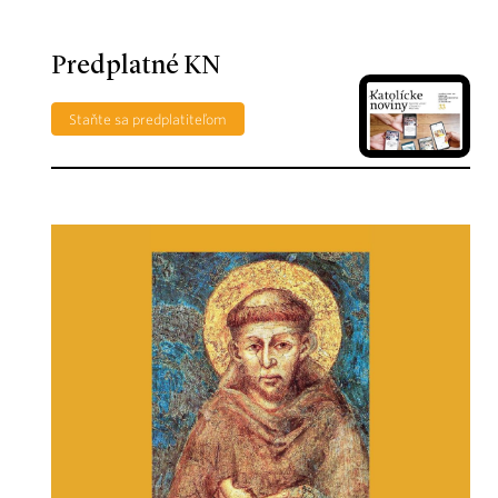
Predplatné KN
Staňte sa predplatiteľom