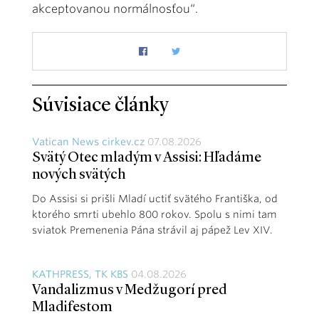
akceptovanou normálnosťou“.
Súvisiace články
Vatican News cirkev.cz
07.08.2026
Svätý Otec mladým v Assisi: Hľadáme
nových svätých
Do Assisi si prišli Mladí uctiť svätého Františka, od
ktorého smrti ubehlo 800 rokov. Spolu s nimi tam
sviatok Premenenia Pána strávil aj pápež Lev XIV.
KATHPRESS, TK KBS
04.08.2026
Vandalizmus v Medžugorí pred
Mladifestom