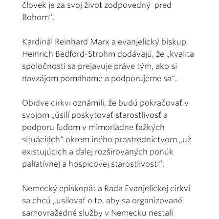
človek je za svoj život zodpovedný pred
Bohom“.
Kardinál Reinhard Marx a evanjelický biskup
Heinrich Bedford-Strohm dodávajú, že „kvalita
spoločnosti sa prejavuje práve tým, ako si
navzájom pomáhame a podporujeme sa“.
Obidve cirkvi oznámili, že budú pokračovať v
svojom „úsilí poskytovať starostlivosť a
podporu ľuďom v mimoriadne ťažkých
situáciách“ okrem iného prostredníctvom „už
existujúcich a ďalej rozširovaných ponúk
paliatívnej a hospicovej starostlivosti“.
Nemecký episkopát a Rada Evanjelickej cirkvi
sa chcú „usilovať o to, aby sa organizované
samovražedné služby v Nemecku nestali