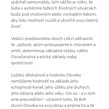
spáchať samovraždu, tým väčšie je riziko, že
ľudia v extrémne ťažkých životných situáciách
budú pod vnútorným alebo vonkajším tlakom,
aby túto možnosť využili a ukončili svoj vlastný
život“.
Vedúci predstavitelia oboch cirkví zdôraznili,
že „spôsob, akým pristupujeme k chorobám a
smrti, determinuje základné otázky nášho
človečenstva a etické základy našej
spoločnosti.
Ľudskú dôstojnosť a hodnotu človeka
nemôžeme hodnotiť na základe jeho
schopnosti konať, jeho úžitku pre druhých,
jeho zdravia alebo jeho veku. Oni sú - a o tom
sme presvedčení - výrazom toho, že Boh
stvoril človeka na svoj obraz a prijíma ho a že