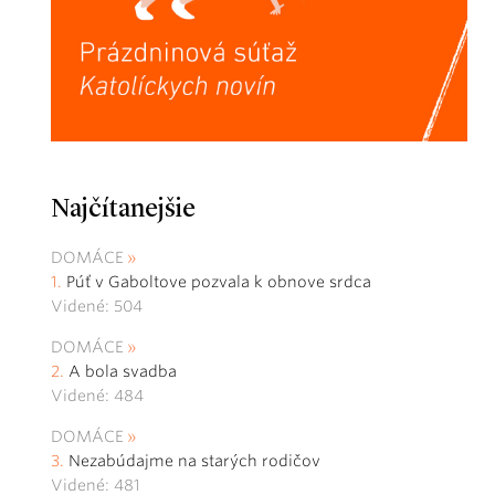
Najčítanejšie
DOMÁCE
Púť v Gaboltove pozvala k obnove srdca
Videné: 504
DOMÁCE
A bola svadba
Videné: 484
DOMÁCE
Nezabúdajme na starých rodičov
Videné: 481