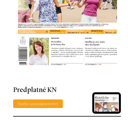
Predplatné KN
Staňte sa predplatiteľom