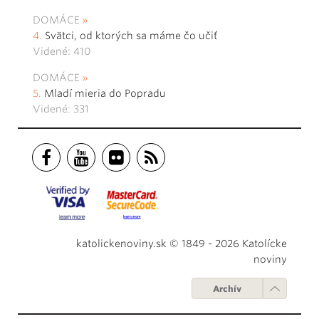
DOMÁCE
Svätci, od ktorých sa máme čo učiť
Videné: 410
DOMÁCE
Mladí mieria do Popradu
Videné: 331
katolickenoviny.sk © 1849 - 2026 Katolícke
noviny
Archív