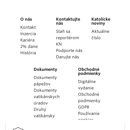
O nás
Kontaktujte
Katolícke
nás
noviny
Kontakt
Staň sa
Aktuálne
Inzercia
reportérom
číslo
Kariéra
KN
2% dane
Podporte nás
História
Darujte nás
Dokumenty
Obchodné
podmienky
Dokumenty
Digitálne
pápežov
vydanie
Dokumenty
Obchodné
vatikánskych
podmienky
úradov
GDPR
Druhý
Používanie
vatikánsky
cookies
koncil
Dokumenty