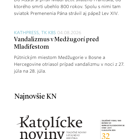
ktorého smrti ubehlo 800 rokov. Spolu s nimi tam
sviatok Premenenia Pána strávil aj pápež Lev XIV.
KATHPRESS, TK KBS
04.08.2026
Vandalizmus v Medžugorí pred
Mladifestom
Pútnickým miestom Medžugorie v Bosne a
Hercegovine otriasol prípad vandalizmu v noci z 27.
júla na 28. júla.
Najnovšie KN