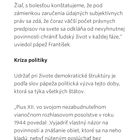
Žiaľ, s bolesťou konštatujeme, že pod
zámienkou zaručenia údajných subjektívnych
práv sa zdá, že čoraz väčší počet právnych
predpisov na svete sa odkláňa od nevyhnutnej
povinnosti chrániť ľudský život v každej fáze,“
uviedol pápež František.
Kríza politiky
Udržať pri živote demokratické štruktúry je
podľa slov pápeža politická výzva tejto doby,
ktorá sa týka všetkých štátov.
„Pius XII. vo svojom nezabudnuteľnom
vianočnom rozhlasovom posolstve v roku
1944 povedal: ‚Vyjadriť vlastný názor na
povinnosti a znášanie obiet, ktoré sa na neho
kladú; nebyť núteným poslúchať bez