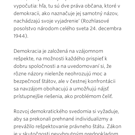
vypočutia: hľa, tu sú dve práva občana, ktoré v
demokracii, ako naznačuje jej samotný názov,
nachádzajú svoje vyjadrenie‘ (Rozhlasové
posolstvo národom celého sveta 24. decembra
1944).
Demokracia je založená na vzájomnom
rešpekte, na možnosti každého prispieť k
dobru spoločnosti a na uvedomovaní si, že
rôzne názory nielenže neohrozujú moc a
bezpečnosť štátov, ale v čestnej konfrontácii
sa navzájom obohacujú a umožňujú nájsť
prístupnejšie riešenia, ako problémom čeliť.
Rozvoj demokratického svedomia si vyžaduje,
aby sa prekonali prehnané individualizmy a
prevážilo rešpektovanie právneho štátu. Zákon
je v skutočnosti nevyhnutným predpokladom