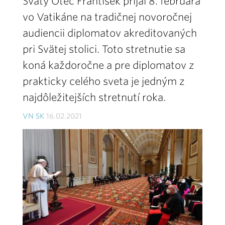
Svätý Otec František prijal 8. februára
vo Vatikáne na tradičnej novoročnej
audiencii diplomatov akreditovaných
pri Svätej stolici. Toto stretnutie sa
koná každoročne a pre diplomatov z
prakticky celého sveta je jedným z
najdôležitejších stretnutí roka.
VN SK
16.02.2021