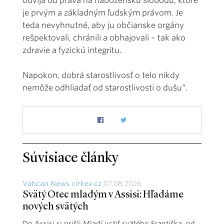
odvíja od práva na náboženskú slobodu, ktoré
je prvým a základným ľudským právom. Je
teda nevyhnutné, aby ju občianske orgány
rešpektovali, chránili a obhajovali – tak ako
zdravie a fyzickú integritu.
Napokon, dobrá starostlivosť o telo nikdy
nemôže odhliadať od starostlivosti o dušu“.
Súvisiace články
Vatican News cirkev.cz
07.08.2026
Svätý Otec mladým v Assisi: Hľadáme
nových svätých
Do Assisi si prišli Mladí uctiť svätého Františka, od