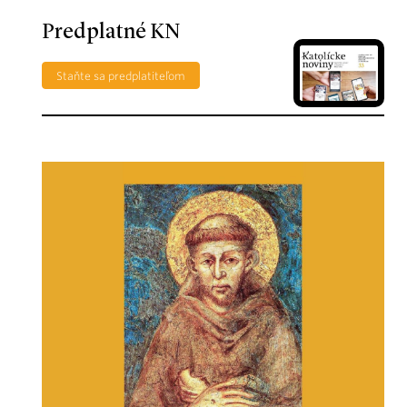
Predplatné KN
Staňte sa predplatiteľom