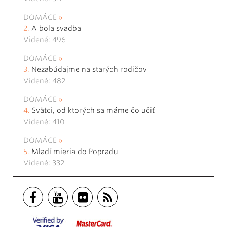
DOMÁCE
A bola svadba
Videné: 496
DOMÁCE
Nezabúdajme na starých rodičov
Videné: 482
DOMÁCE
Svätci, od ktorých sa máme čo učiť
Videné: 410
DOMÁCE
Mladí mieria do Popradu
Videné: 332