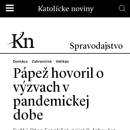
Spravodajstvo
Domáce
Zahraničné
Vatikán
Pápež hovoril o
výzvach v
pandemickej
dobe