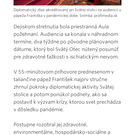
Diplomatický zbor akreditovaný pri Svätej stolici na audiencii u
pápeža Františka v pandemickej dobe. Snímka: profimedia.sk
Dejiskom stretnutia bola priestranná Aula
požehnaní. Audiencia sa konala v náhradnom
termíne, dva týždne po pôvodne plánovanom
dátume, ktorý bol Svätý Otec nútený posunúť
pre zdravotné ťažkosti s ischiatickým nervom.
V 55-minútovom príhovore prednesenom v
taliančine pápež František najprv stručne
zhrnul pokroky diplomatickej aktivity Svätej
stolice a potom ponúkol podnety, ako sa
postaviť k výzvam krízy, ktorou svet prechádza
v dôsledku pandémie.
Postupne rozobral jej zdravotné,
environmentálne, hospodársko-sociálne a