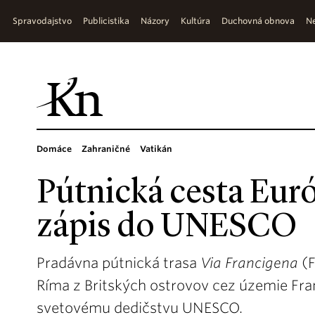
Spravodajstvo
Publicistika
Názory
Kultúra
Duchovná obnova
Ne
Domáce
Zahraničné
Vatikán
Pútnická cesta Eur
zápis do UNESCO
Pradávna pútnická trasa
Via Francigena
(F
Ríma z Britských ostrovov cez územie Fra
svetovému dedičstvu UNESCO.