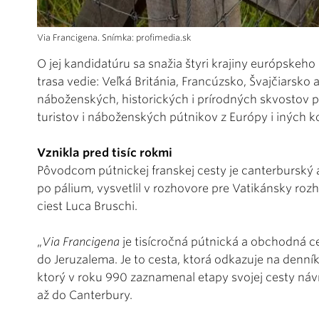
Via Francigena. Snímka: profimedia.sk
O jej kandidatúru sa snažia štyri krajiny európskeh
trasa vedie: Veľká Británia, Francúzsko, Švajčiarsko 
náboženských, historických i prírodných skvostov 
turistov i náboženských pútnikov z Európy i iných k
Vznikla pred tisíc rokmi
Pôvodcom pútnickej franskej cesty je canterburský ar
po pálium, vysvetlil v rozhovore pre Vatikánsky roz
ciest Luca Bruschi.
„
Via Francigena
je tisícročná pútnická a obchodná c
do Jeruzalema. Je to cesta, ktorá odkazuje na denn
ktorý v roku 990 zaznamenal etapy svojej cesty návr
až do Canterbury.