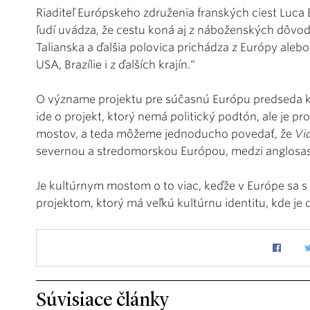
Riaditeľ Európskeho združenia franských ciest Luca B
ľudí uvádza, že cestu koná aj z náboženských dôvodo
Talianska a ďalšia polovica prichádza z Európy alebo 
USA, Brazílie i z ďalších krajín.“
O význame projektu pre súčasnú Európu predseda ku
ide o projekt, ktorý nemá politický podtón, ale je 
mostov, a teda môžeme jednoducho povedať, že
Vi
severnou a stredomorskou Európou, medzi anglosas
Je kultúrnym mostom o to viac, keďže v Európe sa s ť
projektom, ktorý má veľkú kultúrnu identitu, kde je 
Súvisiace články