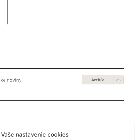
cke noviny
Archív
Obchodné podmienky
ápežov
Digitálne vydanie
Vaše nastavenie cookies
tikánskych úradov
Obchodné podmienky