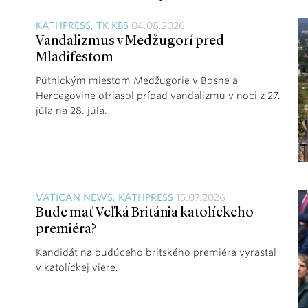
KATHPRESS, TK KBS
04.08.2026
Vandalizmus v Medžugorí pred
Mladifestom
Pútnickým miestom Medžugorie v Bosne a
Hercegovine otriasol prípad vandalizmu v noci z 27.
júla na 28. júla.
VATICAN NEWS, KATHPRESS
15.07.2026
Bude mať Veľká Británia katolíckeho
premiéra?
Kandidát na budúceho britského premiéra vyrastal
v katolíckej viere.