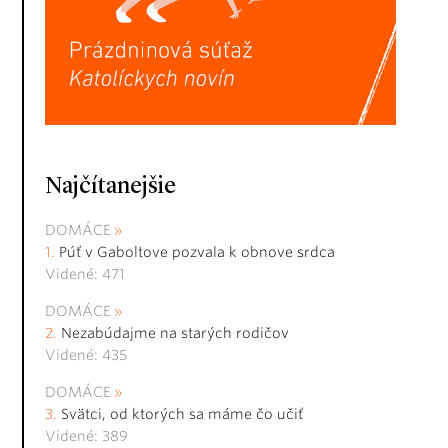
Najčítanejšie
DOMÁCE
Púť v Gaboltove pozvala k obnove srdca
Videné: 471
DOMÁCE
Nezabúdajme na starých rodičov
Videné: 435
DOMÁCE
Svätci, od ktorých sa máme čo učiť
Videné: 389