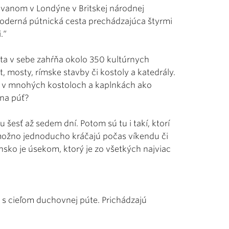
hovanom v Londýne v Britskej národnej
moderná pútnická cesta prechádzajúca štyrmi
.“
sta v sebe zahŕňa okolo 350 kultúrnych
, mosty, rímske stavby či kostoly a katedrály.
y v mnohých kostoloch a kaplnkách ako
 na púť?
 šesť až sedem dní. Potom sú tu i takí, ktorí
s možno jednoducho kráčajú počas víkendu či
sko je úsekom, ktorý je zo všetkých najviac
s cieľom duchovnej púte. Prichádzajú