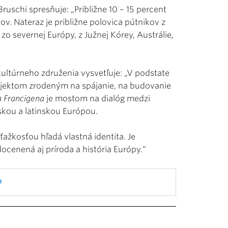
ruschi spresňuje: „Približne 10 – 15 percent
v. Nateraz je približne polovica pútnikov z
zo severnej Európy, z Južnej Kórey, Austrálie,
ltúrneho združenia vysvetľuje: „V podstate
projektom zrodeným na spájanie, na budovanie
a Francigena
je mostom na dialóg medzi
kou a latinskou Európou.
ažkosťou hľadá vlastná identita. Je
docenená aj príroda a história Európy.“