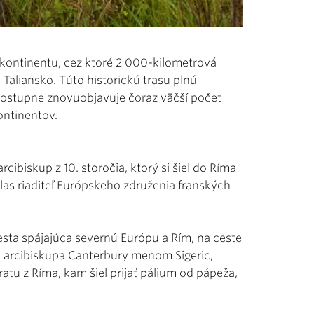
o kontinentu, cez ktoré 2 000-kilometrová
a Taliansko. Túto historickú trasu plnú
postupne znovuobjavuje čoraz väčší počet
ontinentov.
cibiskup z 10. storočia, ktorý si šiel do Ríma
hlas riaditeľ Európskeho združenia franských
esta spájajúca severnú Európu a Rím, na ceste
ík arcibiskupa Canterbury menom Sigeric,
atu z Ríma, kam šiel prijať pálium od pápeža,