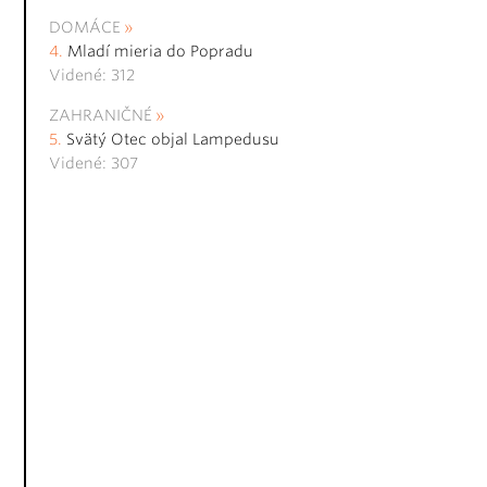
DOMÁCE
Mladí mieria do Popradu
Videné: 312
ZAHRANIČNÉ
Svätý Otec objal Lampedusu
Videné: 307