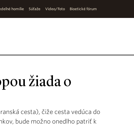
deľné homílie
Súťaže
Video/Foto
Bioetické fórum
ópou žiada o
ranská cesta), čiže cesta vedúca do
nkov, bude možno onedlho patriť k