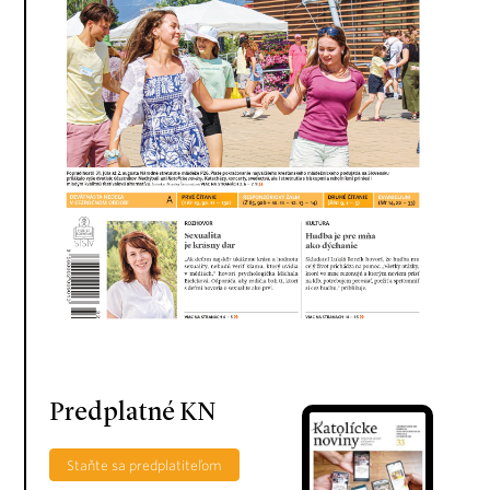
Predplatné KN
Staňte sa predplatiteľom