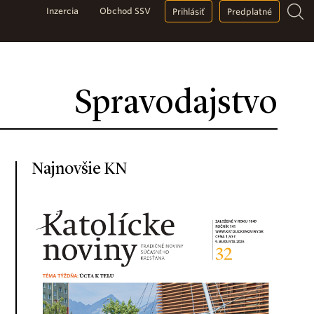
Inzercia
Obchod SSV
Prihlásiť
Predplatné
Spravodajstvo
Najnovšie KN