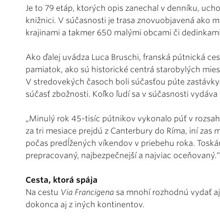
Je to 79 etáp, ktorých opis zanechal v denníku, uc
knižnici. V súčasnosti je trasa znovuobjavená ako 
krajinami a takmer 650 malými obcami či dedinkami
Ako ďalej uvádza Luca Bruschi, franská pútnická ce
pamiatok, ako sú historické centrá starobylých miest
V stredovekých časoch boli súčasťou púte zastávk
súčasť zbožnosti. Koľko ľudí sa v súčasnosti vydáva
„Minulý rok 45-tisíc pútnikov vykonalo púť v rozsahu
za tri mesiace prejdú z Canterbury do Ríma, iní za
počas predĺžených víkendov v priebehu roka. Toskán
prepracovaný, najbezpečnejší a najviac oceňovaný.“
Cesta, ktorá spája
Na cestu
Via Francigena
sa mnohí rozhodnú vydať aj 
dokonca aj z iných kontinentov.