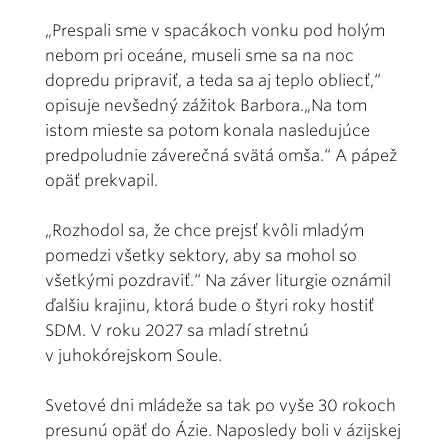
„Prespali sme v spacákoch vonku pod holým
nebom pri oceáne, museli sme sa na noc
dopredu pripraviť, a teda sa aj teplo obliecť,“
opisuje nevšedný zážitok Barbora.„Na tom
istom mieste sa potom konala nasledujúce
predpoludnie záverečná svätá omša.“ A pápež
opäť prekvapil.
„Rozhodol sa, že chce prejsť kvôli mladým
pomedzi všetky sektory, aby sa mohol so
všetkými pozdraviť.“ Na záver liturgie oznámil
ďalšiu krajinu, ktorá bude o štyri roky hostiť
SDM. V roku 2027 sa mladí stretnú
v juhokórejskom Soule.
Svetové dni mládeže sa tak po vyše 30 rokoch
presunú opäť do Ázie. Naposledy boli v ázijskej