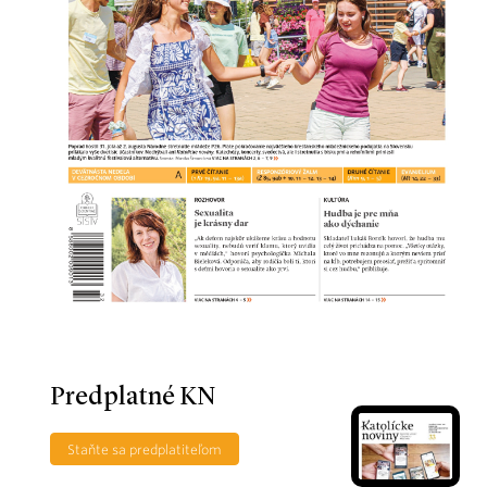
Predplatné KN
Staňte sa predplatiteľom