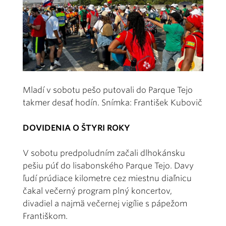
Mladí v sobotu pešo putovali do Parque Tejo
takmer desať hodín. Snímka: František Kubovič
DOVIDENIA O ŠTYRI ROKY
V sobotu predpoludním začali dlhokánsku
pešiu púť do lisabonského Parque Tejo. Davy
ľudí prúdiace kilometre cez miestnu diaľnicu
čakal večerný program plný koncertov,
divadiel a najmä večernej vigílie s pápežom
Františkom.