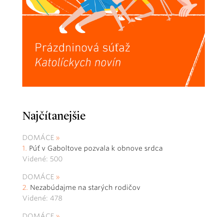
Najčítanejšie
DOMÁCE
Púť v Gaboltove pozvala k obnove srdca
Videné: 500
DOMÁCE
Nezabúdajme na starých rodičov
Videné: 478
DOMÁCE