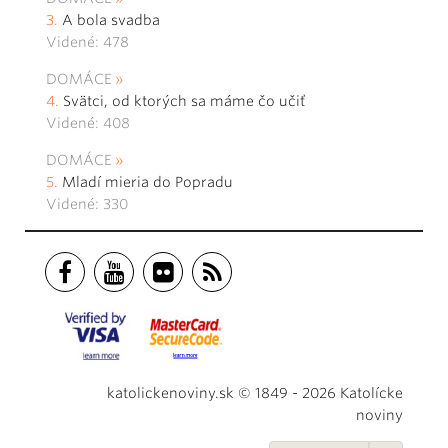
A bola svadba
Videné: 478
DOMÁCE
Svätci, od ktorých sa máme čo učiť
Videné: 408
DOMÁCE
Mladí mieria do Popradu
Videné: 330
katolickenoviny.sk © 1849 - 2026 Katolícke
noviny