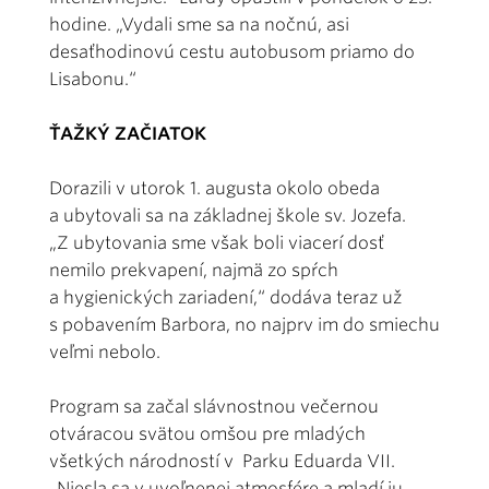
hodine. „Vydali sme sa na nočnú, asi
desaťhodinovú cestu autobusom priamo do
Lisabonu.“
ŤAŽKÝ ZAČIATOK
Dorazili v utorok 1. augusta okolo obeda
a ubytovali sa na základnej škole sv. Jozefa.
„Z ubytovania sme však boli viacerí dosť
nemilo prekvapení, najmä zo spŕch
a hygienických zariadení,“ dodáva teraz už
s pobavením Barbora, no najprv im do smiechu
veľmi nebolo.
Program sa začal slávnostnou večernou
otváracou svätou omšou pre mladých
všetkých národností v Parku Eduarda VII.
„Niesla sa v uvoľnenej atmosfére a mladí ju