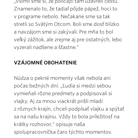
„Všimli sme si, že policajti tam uzavreli cestu.
Znamenalo to, že tadiaľ pôjde pápež, hoci to
v programe nebolo. Nečakane sme sa tak
stretli so Svätým Otcom. Boli sme dosť blízko
a navzájom sme si zakývali. Pre mňa to bol
veľký zážitok, ale zrejme aj pre ostatných, lebo
vyzerali nadšene a šťastne.“
VZÁJOMNÉ OBOHATENIE
Núdza o pekné momenty však nebola ani
počas bežných dní. „Ľudia si medzi sebou
vymieňali rôzne predmety a podpisovali si
vlajky. Aj za mnou viackrát prišli mladí
z rôznych krajín, chceli podpísať vlajku a spýtať
sa na našu krajinu. Vždy to bola príležitosť na
krátky rozhovor,“ opisuje naša
spolupracovníčka čaro týchto momentov.