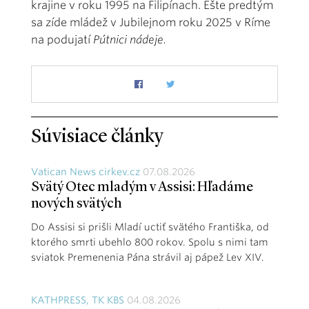
krajine v roku 1995 na Filipínach. Ešte predtým
sa zíde mládež v Jubilejnom roku 2025 v Ríme
na podujatí
Pútnici nádeje.
Súvisiace články
Vatican News cirkev.cz
07.08.2026
Svätý Otec mladým v Assisi: Hľadáme
nových svätých
Do Assisi si prišli Mladí uctiť svätého Františka, od
ktorého smrti ubehlo 800 rokov. Spolu s nimi tam
sviatok Premenenia Pána strávil aj pápež Lev XIV.
KATHPRESS, TK KBS
04.08.2026