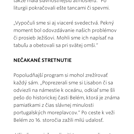
takže mala slávnostnejšiu atmosféru.“ Po
liturgii pokračovali ešte tancami či spevmi.
„Vypočuli sme si aj viaceré svedectvá. Pekný
moment bol odovzdávanie našich problémov
či prosieb Ježišovi. Mohli sme ich napísať na
tabuľu a obetovali sa pri svätej omši.“
NEČAKANÉ STRETNUTIE
Popoludňajší program si mohol zrežírovať
každý sám. „Poprezerali sme si Lisabon či sa
odviezli na námestie k oceánu, odkiaľ sme šli
pešo do historickej časti Belém, ktorá je známa
pamiatkami z čias slávnej minulosti
portugalských moreplavcov.“ Po ceste k veži
Belém zo 16. storočia zažili milú udalosť.