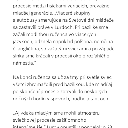
procesie medzi tisíckami veriacich, prevažne
mladšej generácie. „Viaceré skupiny
a autobusy smerujúce na Svetové dni mládeže
sa zastavili práve v Lurdoch. Pri bazilike sme
začali modlitbou ruženca vo viacerých
jazykoch, odznela napríklad poľština, nemčina
či angličtina, so zažatými sviecami a po západe
slnka sme kráčali v procesii okolo rozľahlého
námestia.“
Na konci ruženca sa už za tmy pri svetle sviec
všetci zhromaždili pred bazilikou, kde mladí aj
po skončení procesie zotrvali do neskorých
nočných hodín v spevoch, hudbe a tancoch.
„Aj vďaka mladým sme mohli atmosféru
sviečkovej procesie zažiť omnoho
intenzívnejšie.“ Lurdy opustili v pondelok o 23.