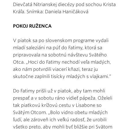
Dievčatá Nitrianskej diecézy pod sochou Krista
Kráľa. Snímka: Daniela Haničáková
POKOJ RUŽENCA
V piatok sa po slovenskom programe vydali
mladí saleziáni na púť do Fatimy, ktorá sa
pripravovala na sobotnú návštevu Svätého
Otca. „Hoci do Fatimy nechodí veľa mladých,
ako nám potvrdili viacerí kňazi, teraz ju
skutočne zaplnili tisícky mladých s vlajkami.“
Do Fatimy prišli už v piatok, aby tam mohli
prespať a v sobotu ráno vidieť pápeža. Oželeli
tak piatkovú krížovú cestu v Lisabone so
Svätým Otcom. „Bolo vidno obetu mladých
ľudí, ale zároveň ich veľkú radosť, že urobili
všetko preto, aby mohli byť bližšie pri Svätom