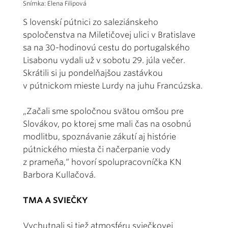
Snímka: Elena Filipová
S lovenskí pútnici zo saleziánskeho
spoločenstva na Miletičovej ulici v Bratislave
sa na 30-hodinovú cestu do portugalského
Lisabonu vydali už v sobotu 29. júla večer.
Skrátili si ju pondelňajšou zastávkou
v pútnickom mieste Lurdy na juhu Francúzska.
„Začali sme spoločnou svätou omšou pre
Slovákov, po ktorej sme mali čas na osobnú
modlitbu, spoznávanie zákutí aj histórie
pútnického miesta či načerpanie vody
z prameňa,“ hovorí spolupracovníčka KN
Barbora Kullačová.
TMA A SVIEČKY
Vychutnali si tiež atmosféru sviečkovej