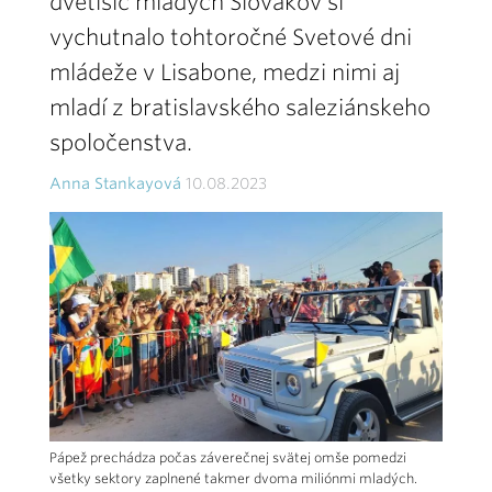
dvetisíc mladých Slovákov si
vychutnalo tohtoročné Svetové dni
mládeže v Lisabone, medzi nimi aj
mladí z bratislavského saleziánskeho
spoločenstva.
Anna Stankayová
10.08.2023
Pápež prechádza počas záverečnej svätej omše pomedzi
všetky sektory zaplnené takmer dvoma miliónmi mladých.