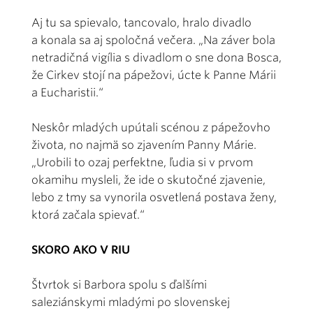
Aj tu sa spievalo, tancovalo, hralo divadlo
a konala sa aj spoločná večera. „Na záver bola
netradičná vigília s divadlom o sne dona Bosca,
že Cirkev stojí na pápežovi, úcte k Panne Márii
a Eucharistii.“
Neskôr mladých upútali scénou z pápežovho
života, no najmä so zjavením Panny Márie.
„Urobili to ozaj perfektne, ľudia si v prvom
okamihu mysleli, že ide o skutočné zjavenie,
lebo z tmy sa vynorila osvetlená postava ženy,
ktorá začala spievať.“
SKORO AKO V RIU
Štvrtok si Barbora spolu s ďalšími
saleziánskymi mladými po slovenskej