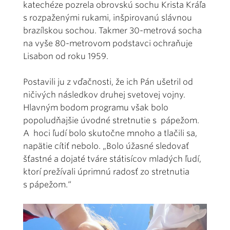
katechéze pozrela obrovskú sochu Krista Kráľa
s rozpaženými rukami, inšpirovanú slávnou
brazílskou sochou. Takmer 30-metrová socha
na vyše 80-metrovom podstavci ochraňuje
Lisabon od roku 1959.
Postavili ju z vďačnosti, že ich Pán ušetril od
ničivých následkov druhej svetovej vojny.
Hlavným bodom programu však bolo
popoludňajšie úvodné stretnutie s pápežom.
A hoci ľudí bolo skutočne mnoho a tlačili sa,
napätie cítiť nebolo. „Bolo úžasné sledovať
šťastné a dojaté tváre státisícov mladých ľudí,
ktorí prežívali úprimnú radosť zo stretnutia
s pápežom.“