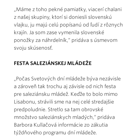
„Máme z toho pekné pamiatky, viacerí chalani
z našej skupiny, ktorí si doniesli slovenskú
vlajku, ju majú celú popísanú od ľudí z rôznych
krajín. Ja som zase vymenila slovenské
ponožky za náhrdelník,“ pridáva s úsmevom
svoju skúsenosť.
FESTA SALEZIÁNSKEJ MLÁDEŽE
„Počas Svetových dní mládeže býva nezávisle
a zároveň tak trochu aj závisle od nich festa
pre saleziánsku mládež. Keďže to bolo mimo
Lisabonu, strávili sme na nej celé stredajšie
predpoludnie. Stretlo sa tam obrovské
množstvo saleziánskych mladých,“ pridáva
Barbora Kullačová informácie zo zákutia
týždňového programu dní mládeže.