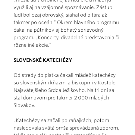
využili aj na vzájomné spoznávanie. Zástup
ľudí bol ozaj obrovský, siahal od oltára až
takmer po oceán.“ Okrem hlavného programu
čakal na pútnikov aj bohatý sprievodný
program. „Koncerty, divadelné predstavenia či
rôzne iné akcie.“
SLOVENSKÉ KATECHÉZY
Od stredy do piatka čakali mládež katechézy
so slovenskými kňazmi a biskupmi v Kostole
Najsvätejšieho Srdca Ježišovho. Na tri dni sa
stal domovom pre takmer 2 000 mladých
Slovákov.
„Katechézy sa začali po raňajkách, potom
nasledovala svätá omša sprevádzaná zborom,