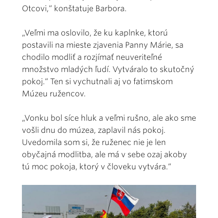
Otcovi,“ konštatuje Barbora.
„Veľmi ma oslovilo, že ku kaplnke, ktorú
postavili na mieste zjavenia Panny Márie, sa
chodilo modliť a rozjímať neuveriteľné
množstvo mladých ľudí. Vytváralo to skutočný
pokoj.“ Ten si vychutnali aj vo fatimskom
Múzeu ružencov.
„Vonku bol síce hluk a veľmi rušno, ale ako sme
vošli dnu do múzea, zaplavil nás pokoj.
Uvedomila som si, že ruženec nie je len
obyčajná modlitba, ale má v sebe ozaj akoby
tú moc pokoja, ktorý v človeku vytvára.“