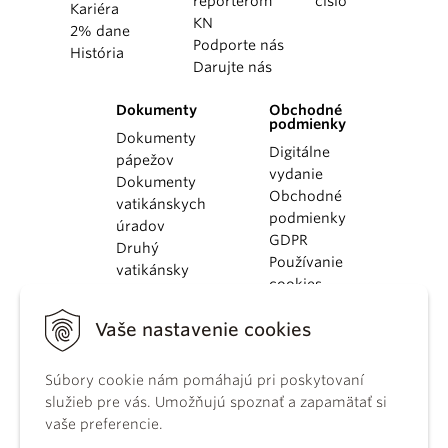
reportérom
číslo
Kariéra
KN
2% dane
Podporte nás
História
Darujte nás
Dokumenty
Obchodné
podmienky
Dokumenty
Digitálne
pápežov
vydanie
Dokumenty
Obchodné
vatikánskych
podmienky
úradov
GDPR
Druhý
Používanie
vatikánsky
cookies
koncil
Dokumenty
Vaše nastavenie cookies
KBS
Kódex
Súbory cookie nám pomáhajú pri poskytovaní
kánonického
služieb pre vás. Umožňujú spoznať a zapamätať si
práva
vaše preferencie.
Katechizmus
Katolíckej