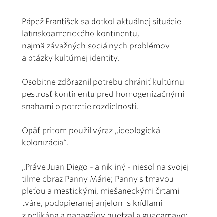
Pápež František sa dotkol aktuálnej situácie
latinskoamerického kontinentu,
najmä závažných sociálnych problémov
a otázky kultúrnej identity.
Osobitne zdôraznil potrebu chrániť kultúrnu
pestrosť kontinentu pred homogenizačnými
snahami o potretie rozdielnosti.
Opäť pritom použil výraz „ideologická
kolonizácia“.
„Práve Juan Diego - a nik iný - niesol na svojej
tilme obraz Panny Márie; Panny s tmavou
pleťou a mestickými, miešaneckými črtami
tváre, podopieranej anjelom s krídlami
z pelikána a papagájov quetzal a guacamayo;