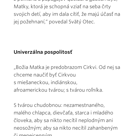
Matky, ktorá je schopná vziať na seba črty
svojich detí, aby im dala cítiť, že majú účasť na
jej požehnaní,“ povedal Svätý Otec.
Univerzálna pospolitosť
„Božia Matka je predobrazom Cirkvi. Od nej sa
chceme naučiť byť Cirkvou
s miešaneckou, indiánskou,
afroamerickou tvárou; s tvárou roľníka.
S tvárou chudobnou: nezamestnaného,
malého chlapca, dievčaťa, starca i mladého
človeka, aby sa nikto necítil neplodným ani
neosožným; aby sa nikto necítil zahanbeným
či menejcenným.