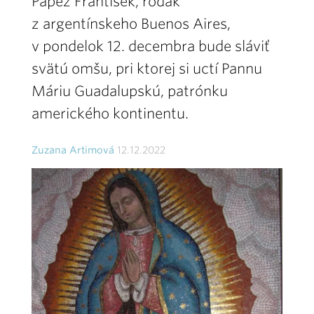
Pápež František, rodák
z argentínskeho Buenos Aires,
v pondelok 12. decembra bude sláviť
svätú omšu, pri ktorej si uctí Pannu
Máriu Guadalupskú, patrónku
amerického kontinentu.
Zuzana Artimová
12.12.2022