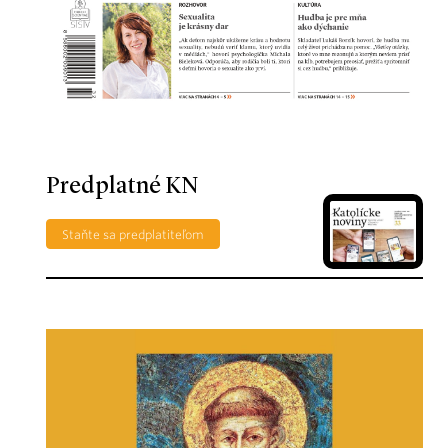
Predplatné KN
Staňte sa predplatiteľom