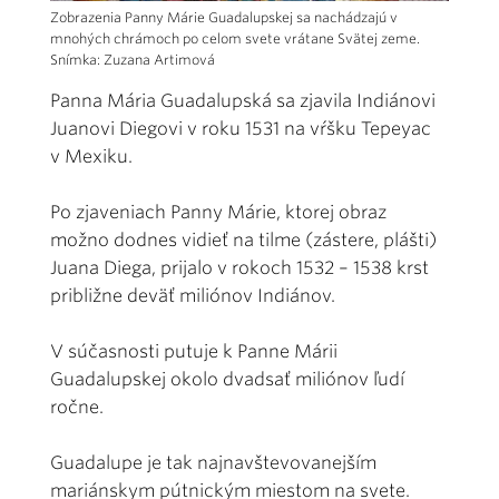
Zobrazenia Panny Márie Guadalupskej sa nachádzajú v
mnohých chrámoch po celom svete vrátane Svätej zeme.
Snímka: Zuzana Artimová
Panna Mária Guadalupská sa zjavila Indiánovi
Juanovi Diegovi v roku 1531 na vŕšku Tepeyac
v Mexiku.
Po zjaveniach Panny Márie, ktorej obraz
možno dodnes vidieť na tilme (zástere, plášti)
Juana Diega, prijalo v rokoch 1532 – 1538 krst
približne deväť miliónov Indiánov.
V súčasnosti putuje k Panne Márii
Guadalupskej okolo dvadsať miliónov ľudí
ročne.
Guadalupe je tak najnavštevovanejším
mariánskym pútnickým miestom na svete.