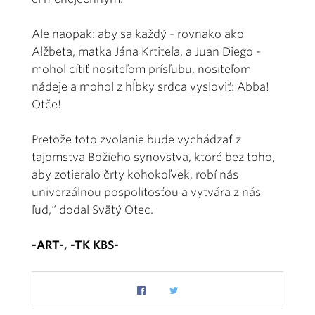
Ale naopak: aby sa každý - rovnako ako
Alžbeta, matka Jána Krtiteľa, a Juan Diego -
mohol cítiť nositeľom prísľubu, nositeľom
nádeje a mohol z hĺbky srdca vysloviť: Abba!
Otče!
Pretože toto zvolanie bude vychádzať z
tajomstva Božieho synovstva, ktoré bez toho,
aby zotieralo črty kohokoľvek, robí nás
univerzálnou pospolitosťou a vytvára z nás
ľud,“ dodal Svätý Otec.
-ART-, -TK KBS-