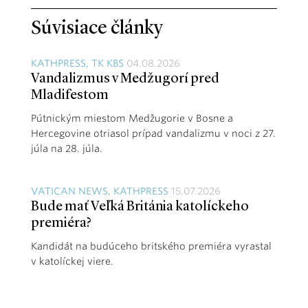
Súvisiace články
KATHPRESS, TK KBS
04.08.2026
Vandalizmus v Medžugorí pred
Mladifestom
Pútnickým miestom Medžugorie v Bosne a
Hercegovine otriasol prípad vandalizmu v noci z 27.
júla na 28. júla.
VATICAN NEWS, KATHPRESS
15.07.2026
Bude mať Veľká Británia katolíckeho
premiéra?
Kandidát na budúceho britského premiéra vyrastal
v katolíckej viere.