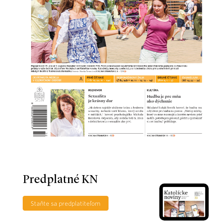
Predplatné KN
Staňte sa predplatiteľom