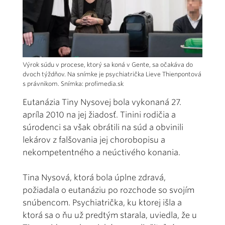
Výrok súdu v procese, ktorý sa koná v Gente, sa očakáva do
dvoch týždňov. Na snímke je psychiatrička Lieve Thienpontová
s právnikom. Snímka: profimedia.sk
Eutanázia Tiny Nysovej bola vykonaná 27.
apríla 2010 na jej žiadosť. Tinini rodičia a
súrodenci sa však obrátili na súd a obvinili
lekárov z falšovania jej chorobopisu a
nekompetentného a neúctivého konania.
Tina Nysová, ktorá bola úplne zdravá,
požiadala o eutanáziu po rozchode so svojím
snúbencom. Psychiatrička, ku ktorej išla a
ktorá sa o ňu už predtým starala, uviedla, že u