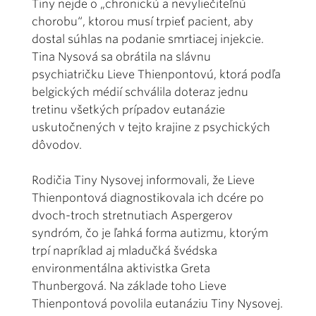
Tiny nejde o „chronickú a nevyliečiteľnú
chorobu“, ktorou musí trpieť pacient, aby
dostal súhlas na podanie smrtiacej injekcie.
Tina Nysová sa obrátila na slávnu
psychiatričku Lieve Thienpontovú, ktorá podľa
belgických médií schválila doteraz jednu
tretinu všetkých prípadov eutanázie
uskutočnených v tejto krajine z psychických
dôvodov.
Rodičia Tiny Nysovej informovali, že Lieve
Thienpontová diagnostikovala ich dcére po
dvoch-troch stretnutiach Aspergerov
syndróm, čo je ľahká forma autizmu, ktorým
trpí napríklad aj mladučká švédska
environmentálna aktivistka Greta
Thunbergová. Na základe toho Lieve
Thienpontová povolila eutanáziu Tiny Nysovej.