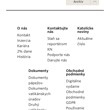
Archív
O nás
Kontaktujte
Katolícke
nás
noviny
Kontakt
Staň sa
Aktuálne
Inzercia
reportérom
číslo
Kariéra
KN
2% dane
Podporte nás
História
Darujte nás
Dokumenty
Obchodné
podmienky
Dokumenty
Digitálne
pápežov
vydanie
Dokumenty
Obchodné
vatikánskych
podmienky
úradov
GDPR
Druhý
Používanie