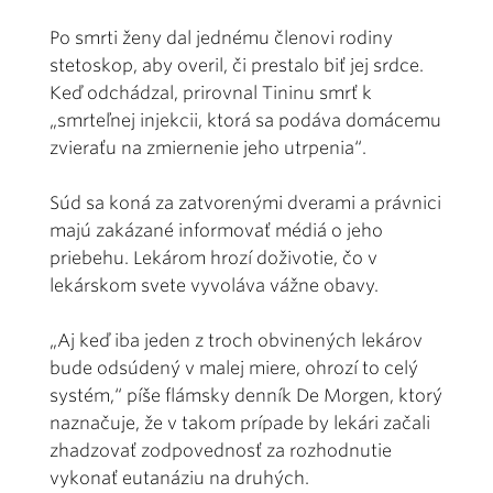
Po smrti ženy dal jednému členovi rodiny
stetoskop, aby overil, či prestalo biť jej srdce.
Keď odchádzal, prirovnal Tininu smrť k
„smrteľnej injekcii, ktorá sa podáva domácemu
zvieraťu na zmiernenie jeho utrpenia“.
Súd sa koná za zatvorenými dverami a právnici
majú zakázané informovať médiá o jeho
priebehu. Lekárom hrozí doživotie, čo v
lekárskom svete vyvoláva vážne obavy.
„Aj keď iba jeden z troch obvinených lekárov
bude odsúdený v malej miere, ohrozí to celý
systém,“ píše flámsky denník De Morgen, ktorý
naznačuje, že v takom prípade by lekári začali
zhadzovať zodpovednosť za rozhodnutie
vykonať eutanáziu na druhých.