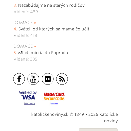
Nezabúdajme na starých rodičov
Videné: 489
DOMÁCE
Svätci, od ktorých sa máme čo učiť
Videné: 418
DOMÁCE
Mladí mieria do Popradu
Videné: 335
katolickenoviny.sk © 1849 - 2026 Katolícke
noviny