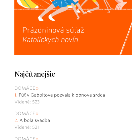
Najčítanejšie
DOMÁCE
Púť v Gaboltove pozvala k obnove srdca
Videné: 523
DOMÁCE
A bola svadba
Videné: 521
DOMÁCE