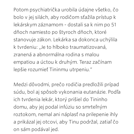
Potom psychiatrička urobila údajne všetko, čo
bolo v jej silách, aby rodičom sťažila prístup k
lekárskym záznamom - dostali sa k nim po 51
dňoch namiesto po štyroch dňoch, ktoré
stanovuje zákon. Lekárka sa dokonca uchýlila
k tvrdeniu: „Je to hlboko traumatizovaná,
zranená a abnormálna rodina s malou
empatiou a úctou k druhým. Teraz začínam
lepšie rozumieť Tininmu utrpeniu.“
Medzi dôvodmi, prečo rodičia predložili prípad
súdu, bol aj spôsob vykonania eutanázie. Podľa
ich tvrdenia lekár, ktorý prišiel do Tininho
domu, aby jej podal infúziu so smrteľným
roztokom, nemal ani náplasť na prilepenie ihly
a prikázal jej otcovi, aby Tinu podržal, zatiaľ čo
on sám podával jed.