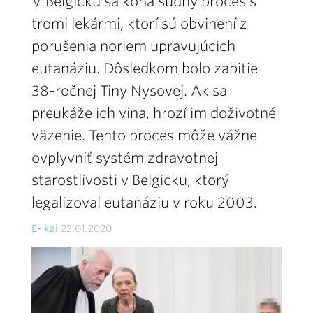
V Belgicku sa koná súdny proces s
tromi lekármi, ktorí sú obvinení z
porušenia noriem upravujúcich
eutanáziu. Dôsledkom bolo zabitie
38-ročnej Tiny Nysovej. Ak sa
preukáže ich vina, hrozí im doživotné
väzenie. Tento proces môže vážne
ovplyvniť systém zdravotnej
starostlivosti v Belgicku, ktorý
legalizoval eutanáziu v roku 2003.
E- kai
23.01.2020