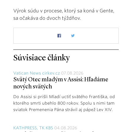
Výrok súdu v procese, ktorý sa koná v Gente,
sa očakáva do dvoch týždňov.
Súvisiace články
Vatican News cirkev.cz
07.08.2026
Svätý Otec mladým v Assisi: Hľadáme
nových svätých
Do Assisi si prišli Mladí uctiť svätého Františka, od
ktorého smrti ubehlo 800 rokov. Spolu s nimi tam
sviatok Premenenia Pána strávil aj pápež Lev XIV.
KATHPRESS, TK KBS
04.08.2026