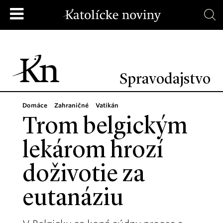
Spravodajstvo
Domáce
Zahraničné
Vatikán
Trom belgickým
lekárom hrozí
doživotie za
eutanáziu