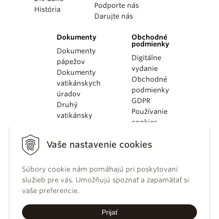
Podporte nás
História
Darujte nás
Dokumenty
Obchodné
podmienky
Dokumenty
Digitálne
pápežov
vydanie
Dokumenty
Obchodné
vatikánskych
podmienky
úradov
GDPR
Druhý
Používanie
vatikánsky
cookies
koncil
Dokumenty
Vaše nastavenie cookies
KBS
Kódex
kánonického
Súbory cookie nám pomáhajú pri poskytovaní
práva
služieb pre vás. Umožňujú spoznať a zapamätať si
Katechizmus
vaše preferencie.
Katolíckej
cirkvi
Prijať