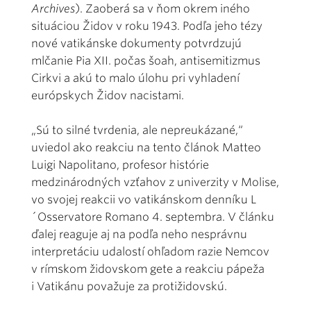
Archives
). Zaoberá sa v ňom okrem iného
situáciou Židov v roku 1943. Podľa jeho tézy
nové vatikánske dokumenty potvrdzujú
mlčanie Pia XII. počas šoah, antisemitizmus
Cirkvi a akú to malo úlohu pri vyhladení
európskych Židov nacistami.
„Sú to silné tvrdenia, ale nepreukázané,“
uviedol ako reakciu na tento článok Matteo
Luigi Napolitano, profesor histórie
medzinárodných vzťahov z univerzity v Molise,
vo svojej reakcii vo vatikánskom denníku L
´Osservatore Romano 4. septembra. V článku
ďalej reaguje aj na podľa neho nesprávnu
interpretáciu udalostí ohľadom razie Nemcov
v rímskom židovskom gete a reakciu pápeža
i Vatikánu považuje za protižidovskú.