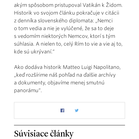
akým spôsobom pristupoval Vatikán k Židom.
Historik vo svojom článku pokračuje v citácii
z denníka slovenského diplomata: „Nemci
o tom vedia a nie je vylúčené, že sa to deje
s vedomím niektorých Nemcov, ktorí s tým
súhlasia. A nielen to, celý Rím to vie a vie aj to,
kde sú ukrývaní.“
Ako dodáva historik Matteo Luigi Napolitano,
„keď rozšírime náš pohľad na ďalšie archívy
a dokumenty, objavíme menej smutnú
panorámu“.
Súvisiace články