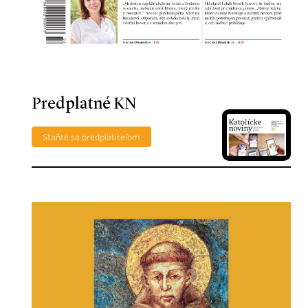
Predplatné KN
Staňte sa predplatiteľom