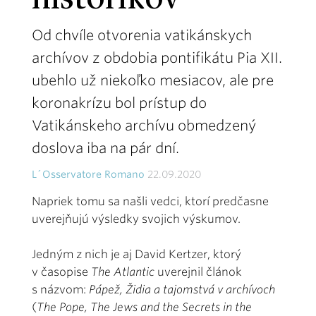
historikov
Od chvíle otvorenia vatikánskych
archívov z obdobia pontifikátu Pia XII.
ubehlo už niekoľko mesiacov, ale pre
koronakrízu bol prístup do
Vatikánskeho archívu obmedzený
doslova iba na pár dní.
L´Osservatore Romano
22.09.2020
Napriek tomu sa našli vedci, ktorí predčasne
uverejňujú výsledky svojich výskumov.
Jedným z nich je aj David Kertzer, ktorý
v časopise
The Atlantic
uverejnil článok
s názvom:
Pápež, Židia a tajomstvá v archívoch
(
The Pope, The Jews and the Secrets in the