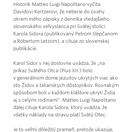
Historik Matteo Luigi Napolitano vyčíta
Davidovi Kertzerovi, že neberie do úvahy
okrem iného zápisky z denníka vtedajšieho
slovenského veľvyslanca pri Svätej stolici
Karola Sidora (publikovaný Petrom Slepčanom
a Róbertom Letzom), a cituje zo slovenskej
publikácie.
Karol Sidor v nej doslovne uvádza, že „na
príkaz Svätého Otca (Pius XII.) bolo
v generálnom dome jezuitov ukrytých viac ako
sto Židov a talianskych dôstojníkov. Rovnakým
spôsobom boli v každom kláštore ukrytí Židia
aj s celými rodinami“. Matteo Luigi Napolitano
ďalej cituje Karola Sidora, ktorý uvádza, že
všetky náklady na stravu platí Svätý Otec.
Je to veľmi dôležitý prameň, pretože ukazuje,