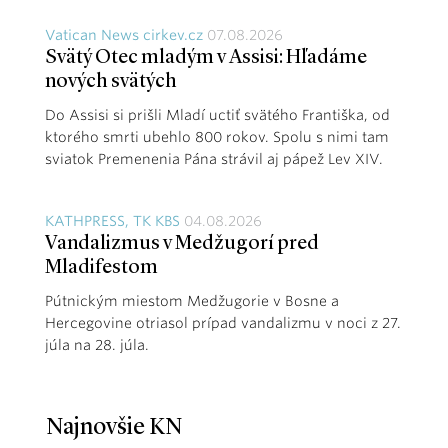
Vatican News cirkev.cz
07.08.2026
Svätý Otec mladým v Assisi: Hľadáme
nových svätých
Do Assisi si prišli Mladí uctiť svätého Františka, od
ktorého smrti ubehlo 800 rokov. Spolu s nimi tam
sviatok Premenenia Pána strávil aj pápež Lev XIV.
KATHPRESS, TK KBS
04.08.2026
Vandalizmus v Medžugorí pred
Mladifestom
Pútnickým miestom Medžugorie v Bosne a
Hercegovine otriasol prípad vandalizmu v noci z 27.
júla na 28. júla.
Najnovšie KN