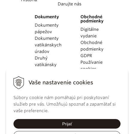
Darujte nás
Dokumenty
Obchodné
podmienky
Dokumenty
Digitálne
pápežov
vydanie
Dokumenty
Obchodné
vatikánskych
podmienky
úradov
GDPR
Druhý
Používanie
vatikánsky
cookies
koncil
Dokumenty
Vaše nastavenie cookies
KBS
Kódex
Súbory cookie nám pomáhajú pri poskytovaní
kánonického
služieb pre vás. Umožňujú spoznať a zapamätať si
práva
vaše preferencie.
Katechizmus
Katolíckej
Prijať
cirkvi