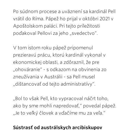
Po súdnom procese a uväznení sa kardinál Pell
vrátil do Ríma. Pápež ho prijal v októbri 2021 v
Apoštolskom paláci. Pri tejto príležitosti
poďakoval Pellovi za jeho „svedectvo“.
V tom istom roku pápež pripomenul
prezieravú prácu, ktorú kardinál vykonal v
ekonomickej oblasti, a zdôraznil, že pre
„ohováranie“ - s odkazom na obvinenia zo
zneužívania v Austrálii - sa Pell musel
„dištancovať od tejto administratívy“.
„Bol to však Pell, kto vypracoval náčrt toho,
ako by sme mohli napredovať,“ povedal pápež.
„Je to veľký človek a vďačíme mu za veľa.“
Sústrasť od austrálskych arcibiskupov