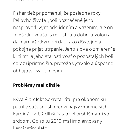
Fisher tiež pripomenul, že posledné roky
Pellovho života „boli poznačené jeho
nespravodlivým odsúdením a väzením, ale on
to všetko znášal s milosťou a dobrou vôľou a
dal nám všetkým príklad, ako dôstojne a
pokojne prijať utrpenie. Jeho slová o zmierení s
kritikmi a jeho starostlivosť o pozostalých boli
čoraz úprimnejšie, pretože vytrvalo a úspešne
obhajoval svoju nevinu“.
Problémy mal dlhšie
Bývalý prefekt Sekretariátu pre ekonomiku
patril v súčasnosti medzi najvýznamnejších
kardinálov. Už dlhší čas trpel problémami so
srdcom. Od roku 2010 mal implantovaný
kardiostimulátor.