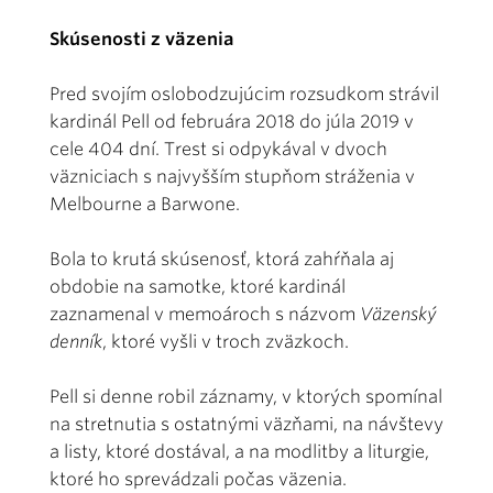
Skúsenosti z väzenia
Pred svojím oslobodzujúcim rozsudkom strávil
kardinál Pell od februára 2018 do júla 2019 v
cele 404 dní. Trest si odpykával v dvoch
väzniciach s najvyšším stupňom stráženia v
Melbourne a Barwone.
Bola to krutá skúsenosť, ktorá zahŕňala aj
obdobie na samotke, ktoré kardinál
zaznamenal v memoároch s názvom
Väzenský
denník
, ktoré vyšli v troch zväzkoch.
Pell si denne robil záznamy, v ktorých spomínal
na stretnutia s ostatnými väzňami, na návštevy
a listy, ktoré dostával, a na modlitby a liturgie,
ktoré ho sprevádzali počas väzenia.