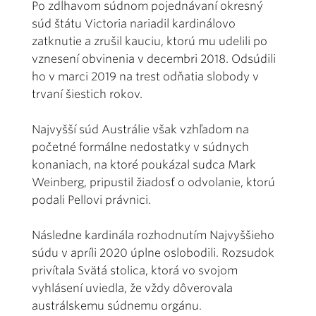
Po zdĺhavom súdnom pojednávaní okresný
súd štátu Victoria nariadil kardinálovo
zatknutie a zrušil kauciu, ktorú mu udelili po
vznesení obvinenia v decembri 2018. Odsúdili
ho v marci 2019 na trest odňatia slobody v
trvaní šiestich rokov.
Najvyšší súd Austrálie však vzhľadom na
početné formálne nedostatky v súdnych
konaniach, na ktoré poukázal sudca Mark
Weinberg, pripustil žiadosť o odvolanie, ktorú
podali Pellovi právnici.
Následne kardinála rozhodnutím Najvyššieho
súdu v apríli 2020 úplne oslobodili. Rozsudok
privítala Svätá stolica, ktorá vo svojom
vyhlásení uviedla, že vždy dôverovala
austrálskemu súdnemu orgánu.