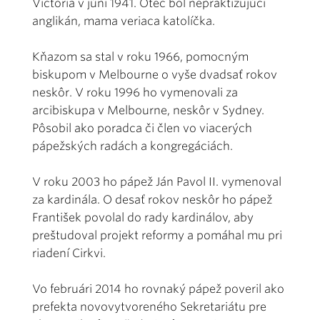
Victoria v júni 1941. Otec bol nepraktizujúci
anglikán, mama veriaca katolíčka.
Kňazom sa stal v roku 1966, pomocným
biskupom v Melbourne o vyše dvadsať rokov
neskôr. V roku 1996 ho vymenovali za
arcibiskupa v Melbourne, neskôr v Sydney.
Pôsobil ako poradca či člen vo viacerých
pápežských radách a kongregáciách.
V roku 2003 ho pápež Ján Pavol II. vymenoval
za kardinála. O desať rokov neskôr ho pápež
František povolal do rady kardinálov, aby
preštudoval projekt reformy a pomáhal mu pri
riadení Cirkvi.
Vo februári 2014 ho rovnaký pápež poveril ako
prefekta novovytvoreného Sekretariátu pre