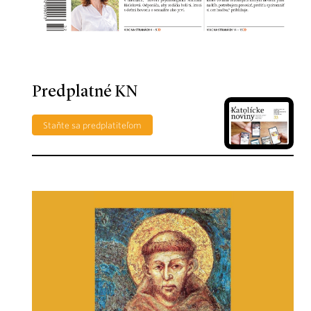
Predplatné KN
Staňte sa predplatiteľom