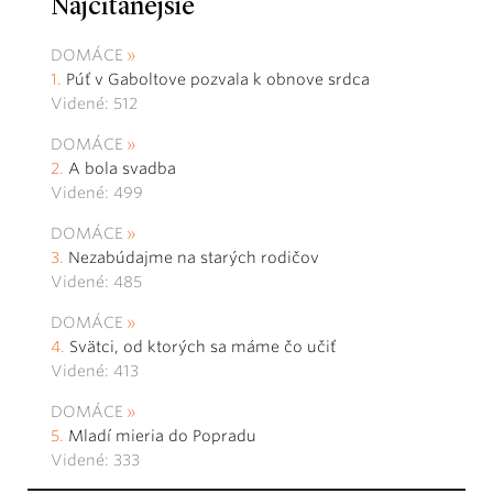
Najčítanejšie
DOMÁCE
Púť v Gaboltove pozvala k obnove srdca
Videné: 512
DOMÁCE
A bola svadba
Videné: 499
DOMÁCE
Nezabúdajme na starých rodičov
Videné: 485
DOMÁCE
Svätci, od ktorých sa máme čo učiť
Videné: 413
DOMÁCE
Mladí mieria do Popradu
Videné: 333