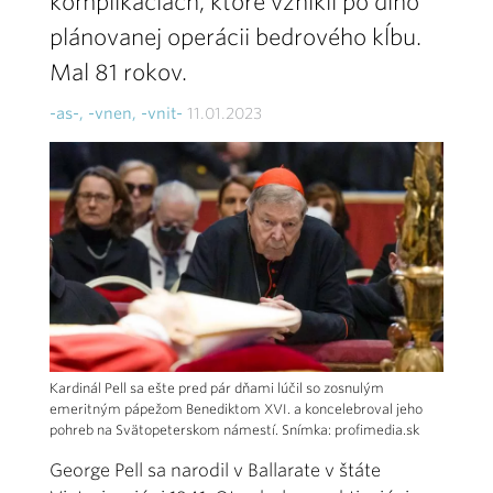
komplikáciách, ktoré vznikli po dlho
plánovanej operácii bedrového kĺbu.
Mal 81 rokov.
-as-, -vnen, -vnit-
11.01.2023
Kardinál Pell sa ešte pred pár dňami lúčil so zosnulým
emeritným pápežom Benediktom XVI. a koncelebroval jeho
pohreb na Svätopeterskom námestí. Snímka: profimedia.sk
George Pell sa narodil v Ballarate v štáte