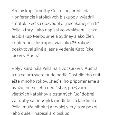
Arcibiskup Timothy Costelloe, predseda
Konferencie katolíckych biskupov, vyjadril
smútok, keď sa dozvedel o „nečakanej smrti“
Pella, ktorý - ako napísal vo vyhlásení – „ako
arcibiskup Melbourne a Sydney a ako člen
konferencie biskupov viac ako 25 rokov
poskytoval silné a jasné vedenie Katolíckej
cirkvi v Austrálii“.
Vplyv kardinála Pella na život Cirkvi v Austrálii
a na celom svete bude podľa Costelloeho cítiť
ešte mnoho rokov. „Keď si ho pripomíname a
uvažujeme o jeho dedičstve, pozývam
všetkých katolíkov a ostatných ľudí dobrej
vôle, aby sa pripojili k modlitbe za kardinála
Pella, muža hlbokej a trvalej viery, a za pokoj
jeho duše,“ napísal arcibiskup.