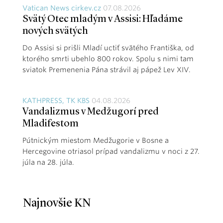
Vatican News cirkev.cz
07.08.2026
Svätý Otec mladým v Assisi: Hľadáme
nových svätých
Do Assisi si prišli Mladí uctiť svätého Františka, od
ktorého smrti ubehlo 800 rokov. Spolu s nimi tam
sviatok Premenenia Pána strávil aj pápež Lev XIV.
KATHPRESS, TK KBS
04.08.2026
Vandalizmus v Medžugorí pred
Mladifestom
Pútnickým miestom Medžugorie v Bosne a
Hercegovine otriasol prípad vandalizmu v noci z 27.
júla na 28. júla.
Najnovšie KN