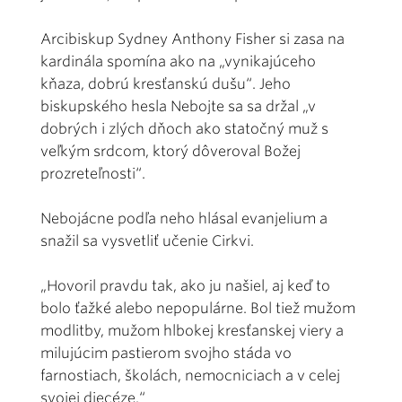
Arcibiskup Sydney Anthony Fisher si zasa na
kardinála spomína ako na „vynikajúceho
kňaza, dobrú kresťanskú dušu“. Jeho
biskupského hesla Nebojte sa sa držal „v
dobrých i zlých dňoch ako statočný muž s
veľkým srdcom, ktorý dôveroval Božej
prozreteľnosti“.
Nebojácne podľa neho hlásal evanjelium a
snažil sa vysvetliť učenie Cirkvi.
„Hovoril pravdu tak, ako ju našiel, aj keď to
bolo ťažké alebo nepopulárne. Bol tiež mužom
modlitby, mužom hlbokej kresťanskej viery a
milujúcim pastierom svojho stáda vo
farnostiach, školách, nemocniciach a v celej
svojej diecéze.“