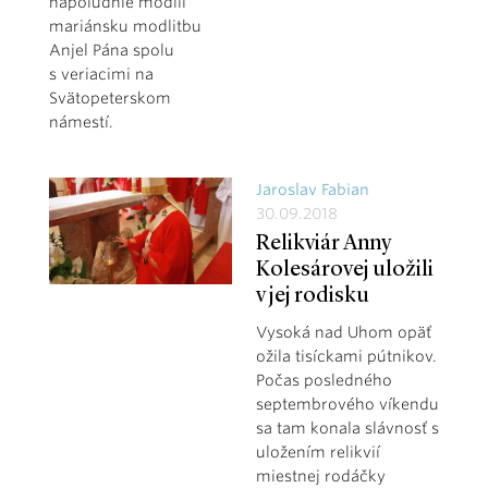
napoludnie modlil
mariánsku modlitbu
Anjel Pána spolu
s veriacimi na
Svätopeterskom
námestí.
Jaroslav Fabian
30.09.2018
Relikviár Anny
Kolesárovej uložili
v jej rodisku
Vysoká nad Uhom opäť
ožila tisíckami pútnikov.
Počas posledného
septembrového víkendu
sa tam konala slávnosť s
uložením relikvií
miestnej rodáčky