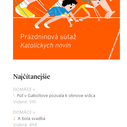
Najčítanejšie
DOMÁCE
Púť v Gaboltove pozvala k obnove srdca
Videné: 510
DOMÁCE
A bola svadba
Videné: 494