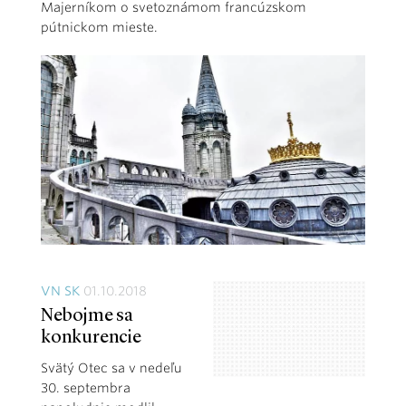
Majerníkom o svetoznámom francúzskom
pútnickom mieste.
VN SK
01.10.2018
Nebojme sa
konkurencie
Svätý Otec sa v nedeľu
30. septembra