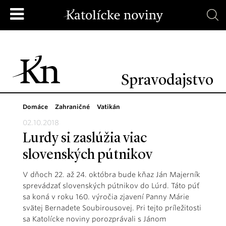
Spravodajstvo
Domáce
Zahraničné
Vatikán
02.10.2018
Lurdy si zaslúžia viac
slovenských pútnikov
V dňoch 22. až 24. októbra bude kňaz Ján Majerník
sprevádzať slovenských pútnikov do Lúrd. Táto púť
sa koná v roku 160. výročia zjavení Panny Márie
svätej Bernadete Soubirousovej. Pri tejto príležitosti
sa Katolícke noviny porozprávali s Jánom