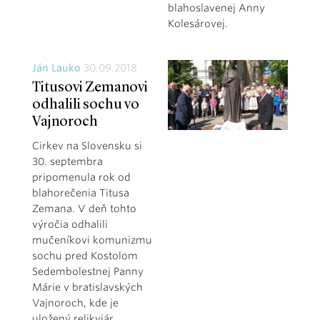
blahoslavenej Anny
Kolesárovej.
Ján Lauko
30.09.2018
Titusovi Zemanovi
odhalili sochu vo
Vajnoroch
Cirkev na Slovensku si
30. septembra
pripomenula rok od
blahorečenia Titusa
Zemana. V deň tohto
výročia odhalili
mučeníkovi komunizmu
sochu pred Kostolom
Sedembolestnej Panny
Márie v bratislavských
Vajnoroch, kde je
uložený relikviár