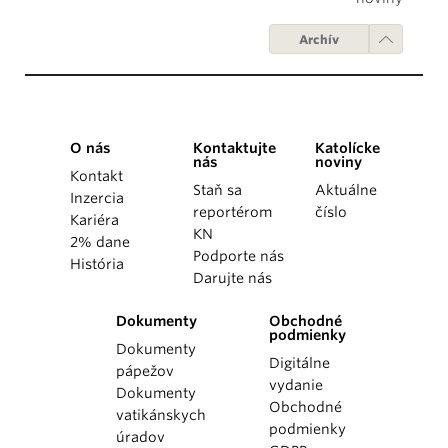
Archív
O nás
Kontaktujte
Katolícke
nás
noviny
Kontakt
Staň sa
Aktuálne
Inzercia
reportérom
číslo
Kariéra
KN
2% dane
Podporte nás
História
Darujte nás
Dokumenty
Obchodné
podmienky
Dokumenty
Digitálne
pápežov
vydanie
Dokumenty
Obchodné
vatikánskych
podmienky
úradov