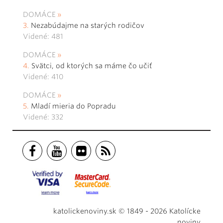
DOMÁCE
Nezabúdajme na starých rodičov
Videné: 481
DOMÁCE
Svätci, od ktorých sa máme čo učiť
Videné: 410
DOMÁCE
Mladí mieria do Popradu
Videné: 332
katolickenoviny.sk © 1849 - 2026 Katolícke
noviny