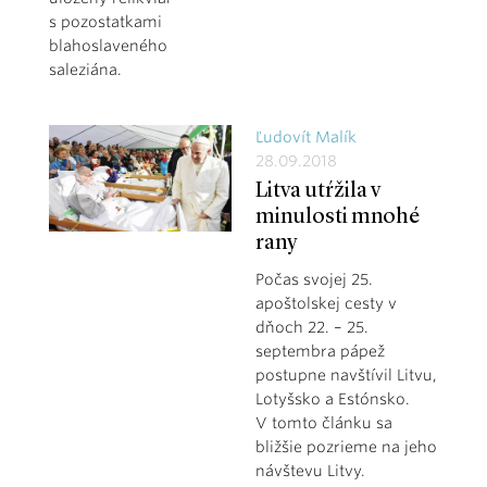
s pozostatkami
blahoslaveného
saleziána.
Ľudovít Malík
28.09.2018
Litva utŕžila v
minulosti mnohé
rany
Počas svojej 25.
apoštolskej cesty v
dňoch 22. – 25.
septembra pápež
postupne navštívil Litvu,
Lotyšsko a Estónsko.
V tomto článku sa
bližšie pozrieme na jeho
návštevu Litvy.