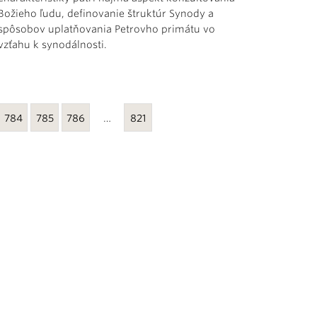
Božieho ľudu, definovanie štruktúr Synody a
spôsobov uplatňovania Petrovho primátu vo
vzťahu k synodálnosti.
784
785
786
…
821