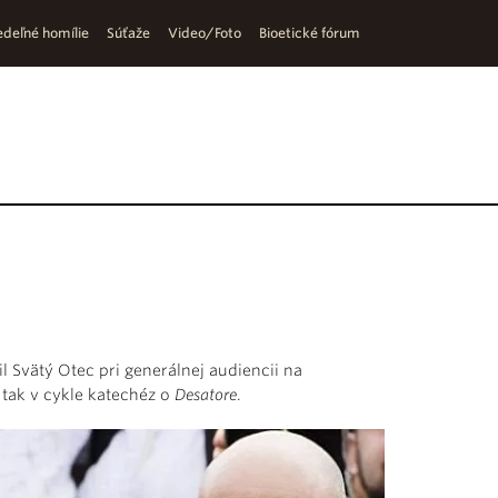
deľné homílie
Súťaže
Video/Foto
Bioetické fórum
l Svätý Otec pri generálnej audiencii na
tak v cykle katechéz o
Desatore
.