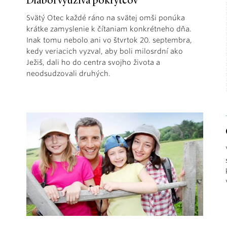
Diabol využíva pokrytcov
Svätý Otec každé ráno na svätej omši ponúka
krátke zamyslenie k čítaniam konkrétneho dňa.
Inak tomu nebolo ani vo štvrtok 20. septembra,
kedy veriacich vyzval, aby boli milosrdní ako
Ježiš, dali ho do centra svojho života a
neodsudzovali druhých.