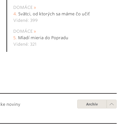
DOMÁCE
Svätci, od ktorých sa máme čo učiť
Videné: 399
DOMÁCE
Mladí mieria do Popradu
Videné: 321
cke noviny
Archív