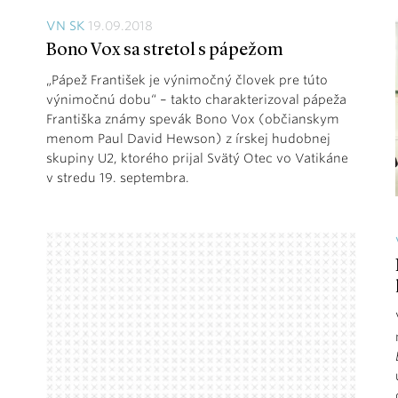
VN SK
19.09.2018
Bono Vox sa stretol s pápežom
„Pápež František je výnimočný človek pre túto
výnimočnú dobu“ – takto charakterizoval pápeža
Františka známy spevák Bono Vox (občianskym
menom Paul David Hewson) z írskej hudobnej
skupiny U2, ktorého prijal Svätý Otec vo Vatikáne
v stredu 19. septembra.