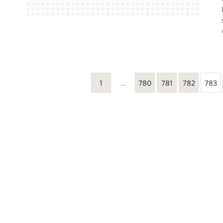
1
…
780
781
782
783