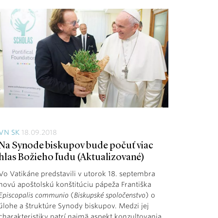
VN SK
18.09.2018
Na Synode biskupov bude počuť viac
hlas Božieho ľudu (Aktualizované)
Vo Vatikáne predstavili v utorok 18. septembra
novú apoštolskú konštitúciu pápeža Františka
Episcopalis communio
(
Biskupské spoločenstvo
) o
úlohe a štruktúre Synody biskupov. Medzi jej
charakteristiky patrí najmä aspekt konzultovania