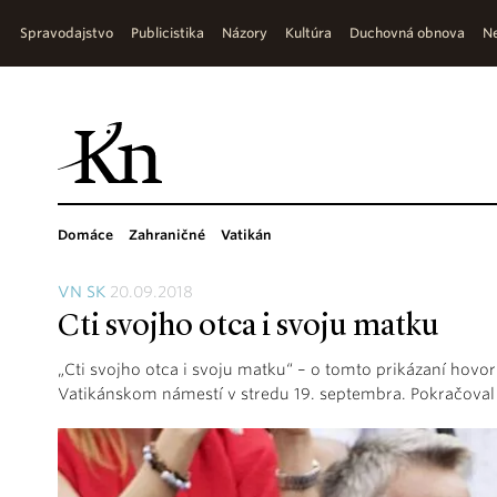
Spravodajstvo
Publicistika
Názory
Kultúra
Duchovná obnova
Ne
Domáce
Zahraničné
Vatikán
VN SK
20.09.2018
Cti svojho otca i svoju matku
„Cti svojho otca i svoju matku“ – o tomto prikázaní hovori
Vatikánskom námestí v stredu 19. septembra. Pokračoval 