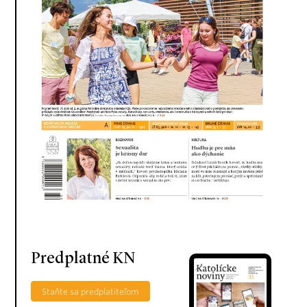
Predplatné KN
Staňte sa predplatiteľom