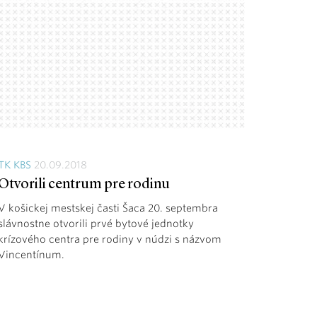
TK KBS
20.09.2018
Otvorili centrum pre rodinu
V košickej mestskej časti Šaca 20. septembra
slávnostne otvorili prvé bytové jednotky
krízového centra pre rodiny v núdzi s názvom
Vincentínum.