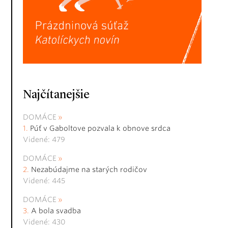
Najčítanejšie
DOMÁCE
Púť v Gaboltove pozvala k obnove srdca
Videné: 479
DOMÁCE
Nezabúdajme na starých rodičov
Videné: 445
DOMÁCE
A bola svadba
Videné: 430