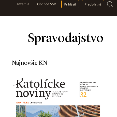
Inzercia
Obchod SSV
Prihlásiť
Predplatné
Spravodajstvo
Najnovšie KN