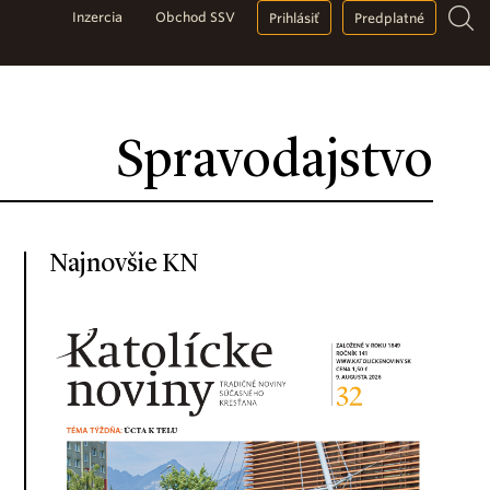
Inzercia
Obchod SSV
Prihlásiť
Predplatné
Spravodajstvo
Najnovšie KN