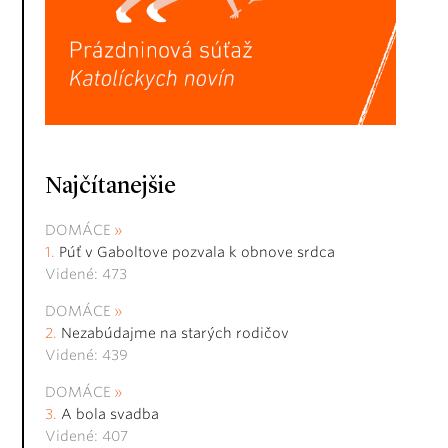
Najčítanejšie
DOMÁCE
Púť v Gaboltove pozvala k obnove srdca
Videné: 473
DOMÁCE
Nezabúdajme na starých rodičov
Videné: 439
DOMÁCE
A bola svadba
Videné: 407