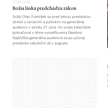
27.06.2018
Božia láska predchádza zákon
Svätý Otec František sa pred letnou prestávkou
stretol s veriacimi a pútnikmi na generálnej
audiencii v stredu 27. júna. Vo svojej katechéze
pokračoval v téme vysvetľovania
Desatora
.
Najbližšia generálna audiencia sa po júlovej
prestávke uskutoční až v auguste.