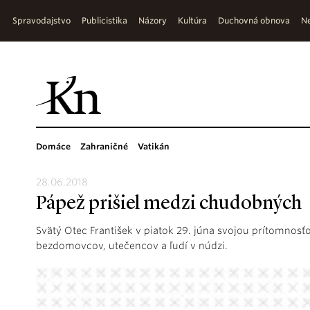
Spravodajstvo
Publicistika
Názory
Kultúra
Duchovná obnova
Ne
Domáce
Zahraničné
Vatikán
28.06.2018
Pápež prišiel medzi chudobných
Svätý Otec František v piatok 29. júna svojou prítomnosť
bezdomovcov, utečencov a ľudí v núdzi.