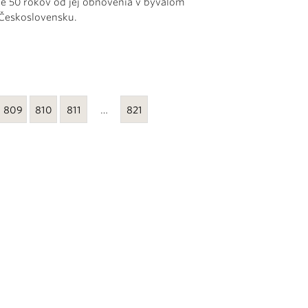
je 50 rokov od jej obnovenia v bývalom
Československu.
809
810
811
…
821