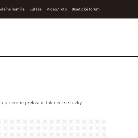
deľné homílie
Súťaže
Video/Foto
Bioetické fórum
ou príjemne prekvapil takmer tri stovky