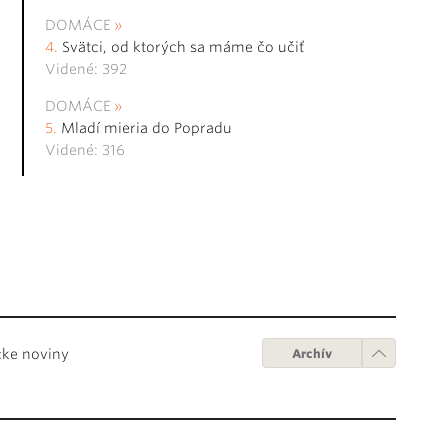
DOMÁCE
Svätci, od ktorých sa máme čo učiť
Videné: 392
DOMÁCE
Mladí mieria do Popradu
Videné: 316
cke noviny
Archív