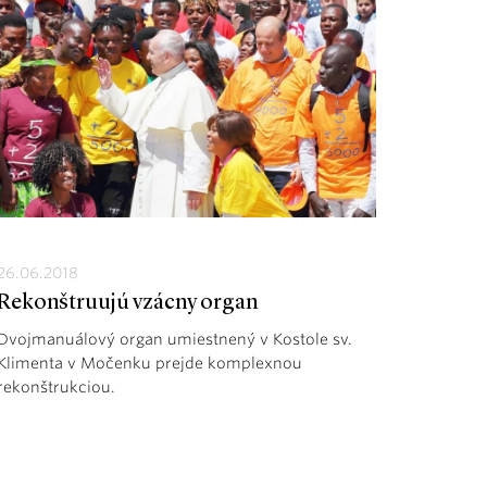
26.06.2018
Rekonštruujú vzácny organ
Dvojmanuálový organ umiestnený v Kostole sv.
Klimenta v Močenku prejde komplexnou
rekonštrukciou.