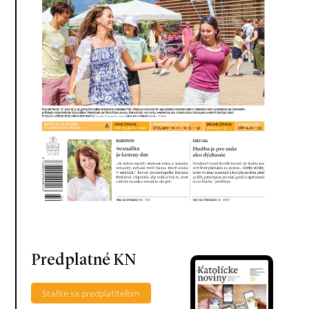
Predplatné KN
Staňte sa predplatiteľom