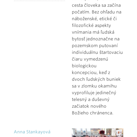
cesta človeka sa začína
počatím. Bez ohľadu na
náboženské, etické či
filozofické aspekty
vnímania má ľudská
bytosť jednoznačne na
pozemskom putovaní
individuálnu štartovaciu
čiaru vymedzenú
biologickou
koncepciou, keď z
dvoch ľudských buniek
sa v zlomku okamihu
vyprofiluje jedinečný
telesný a duševný
začiatok nového
Božieho chránenca.
Anna Stankayová