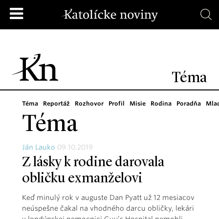
Téma
Téma
Reportáž
Rozhovor
Profil
Misie
Rodina
Poradňa
Mla
Téma
Ján Lauko
09.10.2019
Z lásky k rodine darovala
obličku exmanželovi
Keď minulý rok v auguste Dan Pyatt už 12 mesiacov
neúspešne čakal na vhodného darcu obličky, lekári