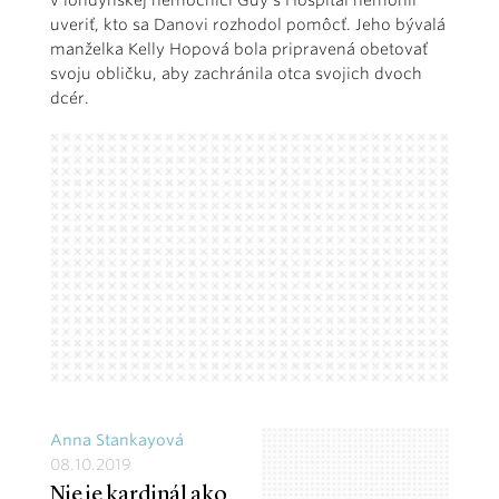
v londýnskej nemocnici Guy’s Hospital nemohli
uveriť, kto sa Danovi rozhodol pomôcť. Jeho bývalá
manželka Kelly Hopová bola pripravená obetovať
svoju obličku, aby zachránila otca svojich dvoch
dcér.
Anna Stankayová
08.10.2019
Nie je kardinál ako