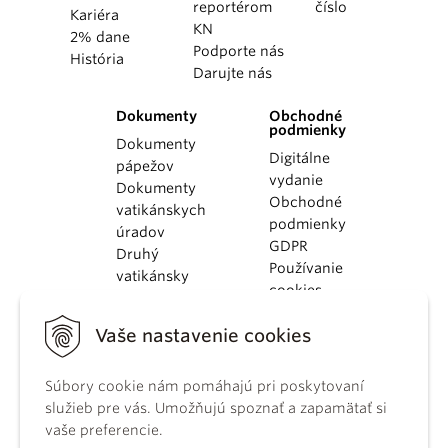
reportérom
číslo
Kariéra
KN
2% dane
Podporte nás
História
Darujte nás
Dokumenty
Obchodné
podmienky
Dokumenty
Digitálne
pápežov
vydanie
Dokumenty
Obchodné
vatikánskych
podmienky
úradov
GDPR
Druhý
Používanie
vatikánsky
cookies
koncil
Dokumenty
Vaše nastavenie cookies
KBS
Kódex
kánonického
Súbory cookie nám pomáhajú pri poskytovaní
práva
služieb pre vás. Umožňujú spoznať a zapamätať si
Katechizmus
vaše preferencie.