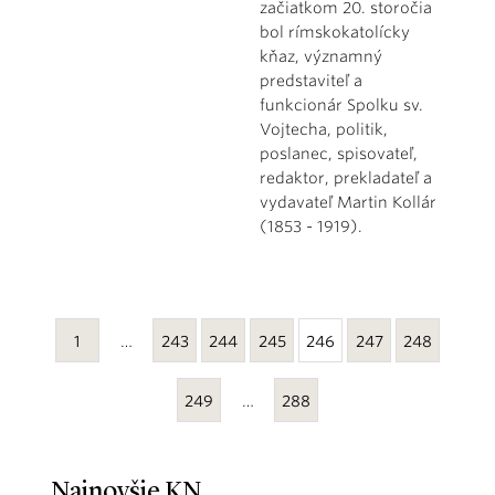
začiatkom 20. storočia
bol rímskokatolícky
kňaz, významný
predstaviteľ a
funkcionár Spolku sv.
Vojtecha, politik,
poslanec, spisovateľ,
redaktor, prekladateľ a
vydavateľ Martin Kollár
(1853 - 1919).
1
…
243
244
245
246
247
248
249
…
288
Najnovšie KN