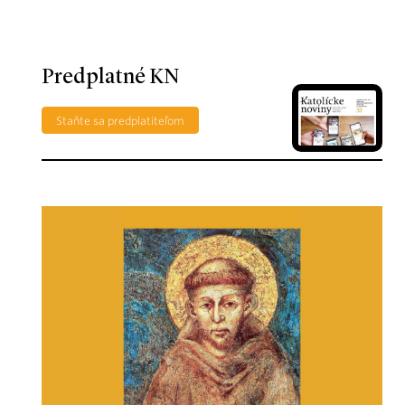
Predplatné KN
Staňte sa predplatiteľom