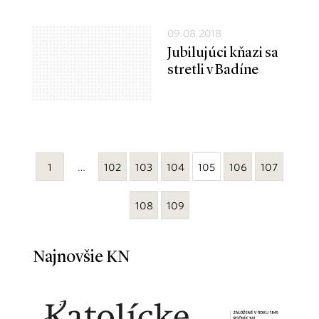
09.08.2018
Jubilujúci kňazi sa
stretli v Badíne
1
…
102
103
104
105
106
107
108
109
Najnovšie KN