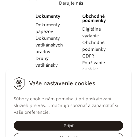
Darujte nás
Dokumenty
Obchodné
podmienky
Dokumenty
Digitálne
pápežov
vydanie
Dokumenty
Obchodné
vatikánskych
podmienky
úradov
GDPR
Druhý
Používanie
vatikánsky
cookies
koncil
Dokumenty
Vaše nastavenie cookies
KBS
Kódex
kánonického
Súbory cookie nám pomáhajú pri poskytovaní
práva
služieb pre vás. Umožňujú spoznať a zapamätať si
Katechizmus
vaše preferencie.
Katolíckej
cirkvi
Prijať