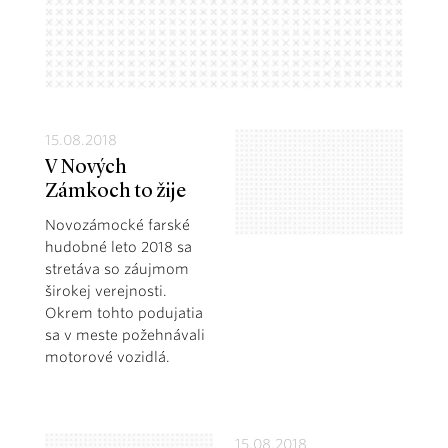
15.08.2018
V Nových
Zámkoch to žije
Novozámocké farské
hudobné leto 2018 sa
stretáva so záujmom
širokej verejnosti.
Okrem tohto podujatia
sa v meste požehnávali
motorové vozidlá.
15.08.2018