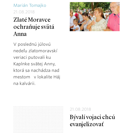
Marián Tomajko
21.08.2018
Zlaté Moravce
ochraňuje svätá
Anna
V poslednú júlovú
nedeľu zlatomoravskí
veriaci putovali ku
Kaplnke svätej Anny,
ktorá sa nachádza nad
mestom v lokalite Háj
na kalvárii.
21.08.2018
Bývalí vojaci chcú
evanjelizovať