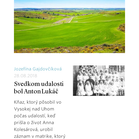
Jozefína Gajdovčíková
28.08.2018
Svedkom udalosti
bol Anton Lukáč
Kňaz, ktorý pôsobil vo
Vysokej nad Uhom
počas udalostí, keď
prišla o život Anna
Kolesárová, urobil
záznam v matrike, ktorý