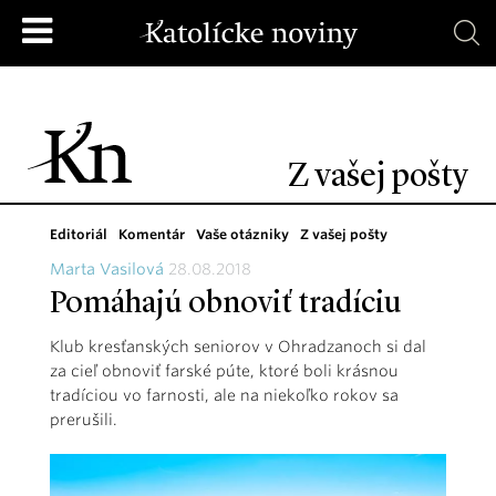
Z vašej pošty
Editoriál
Komentár
Vaše otázniky
Z vašej pošty
Marta Vasilová
28.08.2018
Pomáhajú obnoviť tradíciu
Klub kresťanských seniorov v Ohradzanoch si dal
za cieľ obnoviť farské púte, ktoré boli krásnou
tradíciou vo farnosti, ale na niekoľko rokov sa
prerušili.