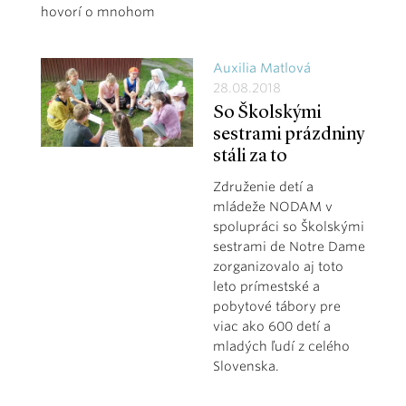
hovorí o mnohom
Auxilia Matlová
28.08.2018
So Školskými
sestrami prázdniny
stáli za to
Združenie detí a
mládeže NODAM v
spolupráci so Školskými
sestrami de Notre Dame
zorganizovalo aj toto
leto prímestské a
pobytové tábory pre
viac ako 600 detí a
mladých ľudí z celého
Slovenska.