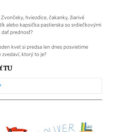
 Zvončeky, hviezdice, čakanky, žiarivé
tík alebo kapsička pastierska so srdiečkovými
u dať prednosť?
eden kvet si predsa len dnes posvietime
e zvedaví, ktorý to je?
iť
TU