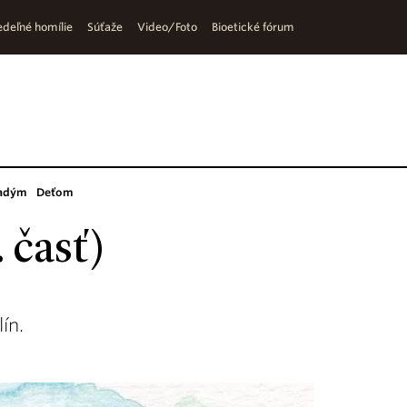
deľné homílie
Súťaže
Video/Foto
Bioetické fórum
adým
Deťom
 časť)
ín.