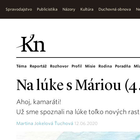
Spravodajstvo
Publicistika
Názory
Kultúra
Duchovná obnova
Ne
Téma
Reportáž
Rozhovor
Profil
Misie
Rodina
Poradňa
Ml
Na lúke s Máriou (4.
Ahoj, kamaráti!
Už sme spoznali na lúke toľko nových rastl
Martina Jokelová Ťuchová
12.06.2020