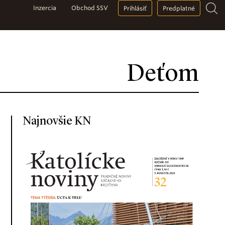
Inzercia
Obchod SSV
Prihlásiť
Predplatné
Deťom
Najnovšie KN