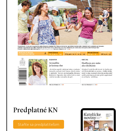
Predplatné KN
Staňte sa predplatiteľom