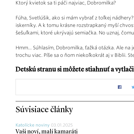
Ktorý kvietok sa ti páči najviac, Dobromilka?
Fúha, Svetlúšik, ako si mám vybrať z toľkej nádhery?
iskerníky. A k tomu krásne rozstrapkaný myší chvos
šešuľkami, ktoré ukrývajú semiačka. No uznaj, čom
Hmm... Súhlasím, Dobromilka, ťažká otázka. Ale na j
trochu viac. Píše sa o ňom niekoľkokrát aj v Biblii. St
Detskú stranu si môžete stiahnuť a vytlač
Súvisiace články
Katolícke noviny
03.01.2025
Vaši noví, malí kamaráti