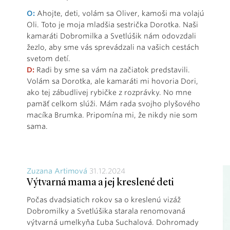
O:
Ahojte, deti, volám sa Oliver, kamoši ma volajú
Oli. Toto je moja mladšia sestrička Dorotka. Naši
kamaráti Dobromilka a Svetlúšik nám odovzdali
žezlo, aby sme vás sprevádzali na vašich cestách
svetom detí.
D:
Radi by sme sa vám na začiatok predstavili.
Volám sa Dorotka, ale kamaráti mi hovoria Dori,
ako tej zábudlivej rybičke z rozprávky. No mne
pamäť celkom slúži. Mám rada svojho plyšového
macíka Brumka. Pripomína mi, že nikdy nie som
sama.
Zuzana Artimová
31.12.2024
Výtvarná mama a jej kreslené deti
Počas dvadsiatich rokov sa o kreslenú vizáž
Dobromilky a Svetlúšika starala renomovaná
výtvarná umelkyňa Ľuba Suchalová. Dohromady