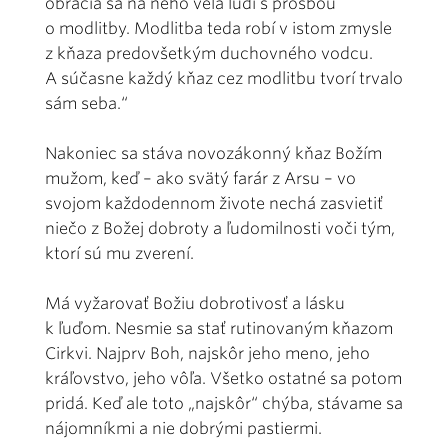
obracia sa na neho veľa ľudí s prosbou
o modlitby. Modlitba teda robí v istom zmysle
z kňaza predovšetkým duchovného vodcu.
A súčasne každý kňaz cez modlitbu tvorí trvalo
sám seba.“
Nakoniec sa stáva novozákonný kňaz Božím
mužom, keď – ako svätý farár z Arsu – vo
svojom každodennom živote nechá zasvietiť
niečo z Božej dobroty a ľudomilnosti voči tým,
ktorí sú mu zverení.
Má vyžarovať Božiu dobrotivosť a lásku
k ľuďom. Nesmie sa stať rutinovaným kňazom
Cirkvi. Najprv Boh, najskôr jeho meno, jeho
kráľovstvo, jeho vôľa. Všetko ostatné sa potom
pridá. Keď ale toto „najskôr“ chýba, stávame sa
nájomníkmi a nie dobrými pastiermi.