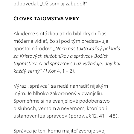
odpovedal: „Už som aj zabudol!“
ČLOVEK TAJOMSTVA VIERY
Ak ideme s otázkou až do biblických čias,
môžeme vidieť, čo si pod tým predstavuje
apoštol národov:
„Nech nás takto každý pokladá
za Kristových služobníkov a správcov Božích
tajomstiev. A od správcov sa už vyžaduje, aby bol
každý verný“ (1 Kor
4, 1 – 2).
Výraz „správca“ sa nedá nahradiť nijakým
iným. Je hlboko zakorenený v evanjeliu.
Spomeňme si na evanjeliové podobenstvo
o sluhoch, vernom a nevernom, ktorí boli
ustanovení za správcov (porov.
Lk
12, 41 – 48).
Správca je ten, komu majiteľ zveruje svoj