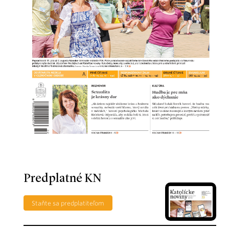
Predplatné KN
Staňte sa predplatiteľom