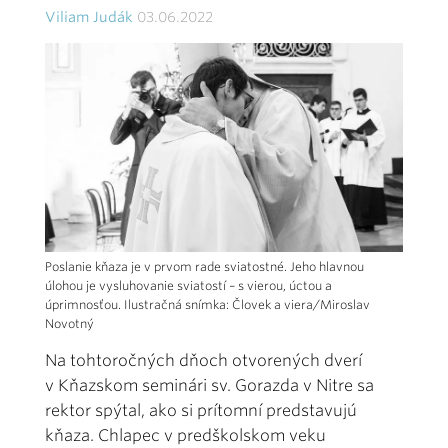
Viliam Judák
03.06.2022
Poslanie kňaza je v prvom rade sviatostné. Jeho hlavnou
úlohou je vysluhovanie sviatostí – s vierou, úctou a
úprimnosťou. Ilustračná snímka: Človek a viera/Miroslav
Novotný
Na tohtoročných dňoch otvorených dverí
v Kňazskom seminári sv. Gorazda v Nitre sa
rektor spýtal, ako si prítomní predstavujú
kňaza. Chlapec v predškolskom veku