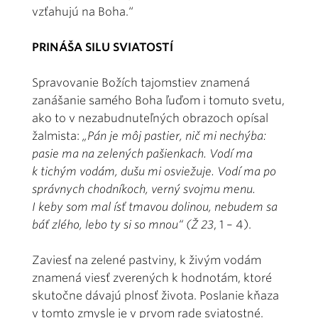
vzťahujú na Boha.“
PRINÁŠA SILU SVIATOSTÍ
Spravovanie Božích tajomstiev znamená
zanášanie samého Boha ľuďom i tomuto svetu,
ako to v nezabudnuteľných obrazoch opísal
žalmista:
„Pán je môj pastier, nič mi nechýba:
pasie ma na zelených pašienkach. Vodí ma
k tichým vodám, dušu mi osviežuje. Vodí ma po
správnych chodníkoch, verný svojmu menu.
I keby som mal ísť tmavou dolinou, nebudem sa
báť zlého, lebo ty si so mnou“ (Ž 23
, 1 – 4).
Zaviesť na zelené pastviny, k živým vodám
znamená viesť zverených k hodnotám, ktoré
skutočne dávajú plnosť života. Poslanie kňaza
v tomto zmysle je v prvom rade sviatostné.