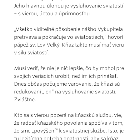
Jeho hlavnou úlohou je vysluhovanie sviatostí
– s vierou, úctou a úprimnosťou.
„Všetko viditeľné pôsobenie nášho Vykupiteľa
pretrváva a pokračuje vo sviatostiach,“ hovorí
pápež sv. Lev Veľký. Kňaz takto musí mať vieru
v silu sviatostí.
Musí veriť, že nie je nič lepšie, čo by mohol pre
svojich veriacich urobiť, než im ich prinášať.
Dnes občas počujeme varovanie, že kňazi sú
redukovaní „len“ na vysluhovanie sviatostí.
Zvláštne.
Kto sa s vierou pozerá na kňazskú službu, vie,
že radosť kňazského povolania spočíva v tom,
že sme „povýšení“ k sviatostnej službe. Isto, je
tu legitímna potreba opatrnosti, aby sa kňaz