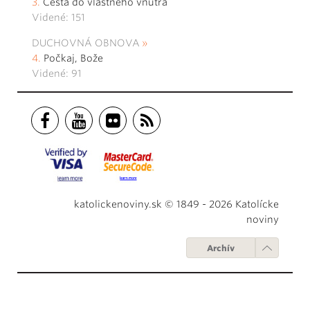
Cesta do vlastného vnútra
Videné: 151
DUCHOVNÁ OBNOVA
Počkaj, Bože
Videné: 91
katolickenoviny.sk © 1849 - 2026 Katolícke
noviny
Archív