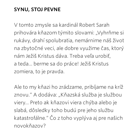
SYNU, STOJ PEVNE
V tomto zmysle sa kardinál Robert Sarah
prihovára kňazom týmito slovami: „Vyhrňme si
rukávy, drahí spolubratia, nemárnime náš život
na zbytočné veci, ale dobre využime čas, ktorý
nám Ježiš Kristus dáva. Treba veľa urobiť,
a teda... berme sa do práce! Ježiš Kristus
zomiera, to je pravda.
Ale to my kňazi ho zrádzame, pribíjame na kríž
znovu.“ A dodáva: „Kňazská služba je službou
viery... Preto ak kňazovi viera chýba alebo je
slabá, dôsledky toho budú pre jeho službu
katastrofálne.“ Čo z toho vyplýva aj pre našich
novokňazov?