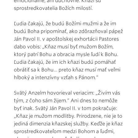
emocionálne, ani duchovne. Kňazi sú
sprostredkovatelia Božích milostí.
Ľudia čakajú, že budú Božími mužmi a že im
budú Boha pripomínať, ako zdôrazňoval pápež
Ján Pavol II. v apoštolskej exhortácii Pastores
dabo vobis: „Kňaz musí byť mužom Božím,
ktorý patrí Bohu a obracia mysle ľudí k Bohu.
Ľudia čakajú, že im ich kňazi budú pomáhať
obrátiť sa k Bohu... preto kňaz musí mať veľmi
hlboký a intenzívny vzťah s Pánom.“
Svätý Anzelm hovorieval veriacim: „Živím vás
tým, z čoho sám žijem.“ Ani dnes to nemôže
byť inak. Svätý Ján Pavol II. v tom pokračuje:
„Kňaz je mužom modlitby. Prirodzene, nie je to
jediná dimenzia kňazskej služby. Keďže je kňaz
sprostredkovateľom medzi Bohom a ľuďmi,