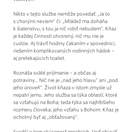
Nikto v tejto službe nemôže povedať: „Ja to
s chorými neviem“ či: „Mládež ma doháňa
k šialenstvu, s tou ja nič robiť nebudem“. Kňaz
je každej činnosti otvorený, nič mu nie je
cudzie. Aj tráviť hodiny čakaním v spovednici,
riešením komplikovaných rodinných hádok –
aj pretekajúcich toaliet.
Roznáša sväté prijímanie – a občas aj
potraviny... Nič nie je „nad jeho hlavu“ ani „pod
jeho úroveň“. Život kňaza v istom zmysle už
nepatrí jemu. Jeho služba sa týka oblastí, ktoré
sa vzťahujú na Boha; teda týka sa najhlbšieho
rozmeru človeka, jeho vzťahu s Bohom. Kňaz je
ochotný byť aj „obťažovaný“.
Svedčí o tom skúsenosť mnohých. Veď objaviť