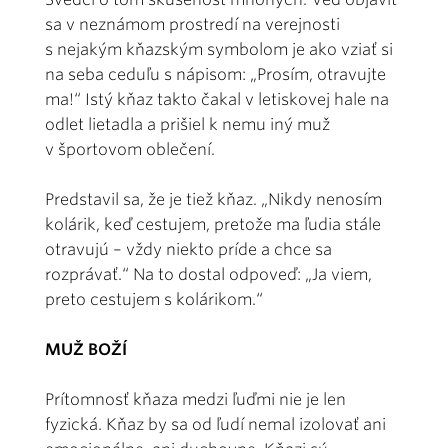
sa v neznámom prostredí na verejnosti
s nejakým kňazským symbolom je ako vziať si
na seba ceduľu s nápisom: „Prosím, otravujte
ma!“ Istý kňaz takto čakal v letiskovej hale na
odlet lietadla a prišiel k nemu iný muž
v športovom oblečení.
Predstavil sa, že je tiež kňaz. „Nikdy nenosím
kolárik, keď cestujem, pretože ma ľudia stále
otravujú – vždy niekto príde a chce sa
rozprávať.“ Na to dostal odpoveď: „Ja viem,
preto cestujem s kolárikom.“
MUŽ BOŽÍ
Prítomnosť kňaza medzi ľuďmi nie je len
fyzická. Kňaz by sa od ľudí nemal izolovať ani