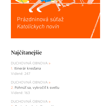
Najčítanejšie
DUCHOVNÁ OBNOVA
Itinerár kresťana
Videné: 247
DUCHOVNÁ OBNOVA
Pohnúť sa, vykročiť k svetlu
Videné: 163
DUCHOVNÁ OBNOVA