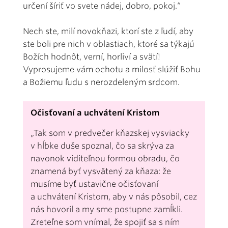
určení šíriť vo svete nádej, dobro, pokoj.“
Nech ste, milí novokňazi, ktorí ste z ľudí, aby
ste boli pre nich v oblastiach, ktoré sa týkajú
Božích hodnôt, verní, horliví a svätí!
Vyprosujeme vám ochotu a milosť slúžiť Bohu
a Božiemu ľudu s nerozdeleným srdcom.
Očisťovaní a uchvátení Kristom
„Tak som v predvečer kňazskej vysviacky
v hĺbke duše spoznal, čo sa skrýva za
navonok viditeľnou formou obradu, čo
znamená byť vysvätený za kňaza: že
musíme byť ustavične očisťovaní
a uchvátení Kristom, aby v nás pôsobil, cez
nás hovoril a my sme postupne zamĺkli.
Zreteľne som vnímal, že spojiť sa s ním