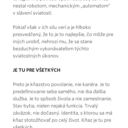
nestal robotom, mechanickým „automatom“
v slávení sviatostí.
Pokiaľ však v ich silu verí a je hlboko
presvedčený, že to je to najlepšie, čo môže pre
iných urobiť, nehrozí mu, že sa stane
bezduchým vykonávateľom týchto
sviatostných úkonov.
JE TU PRE VŠETKÝCH
Preto je kňazstvo povolanie, nie kariéra. Je to
predefinovanie seba samého, nie iba ďalšia
služba. Je to spôsob života a nie zamestnanie.
Stav bytia, nielen nejaká funkcia. Trvalý
záväzok, nie dočasný. Identita, s ktorou sa má
kňaz stotožňovať po celý život. Kňaz je tu pre
všetkých.