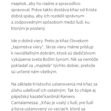
majetok, aby ho riadne a spravodlivo
spravoval. Práve takto dostáva kňaz od Krista
dobrá spásy, aby ich rozdelil správnym
a zodpovedným spôsobom medzi ľudí, ku
ktorým je poslaný.
Ide o dobrá viery. Preto je kňaz človekom
„tajomstva viery“. Skrze vieru máme prístup
k neviditeľným dobrám, ktoré sú dedičstvom
vykúpenia sveta Božím Synom. Nik sa nemôže
pokladať za „majiteľa“ týchto dobier, pretože
sú určené nám všetkým.
Na základe Kristovho ustanovenia má kňaz za
úlohu udeľovať ich ostatným. Tak to chápe aj
pápežský kazateľ kardinál Raniero
Cantalamessa: „Kňaz je vzatý z ľudí, pre ľudí
a býva ustanovený vo veciach, ktoré sa