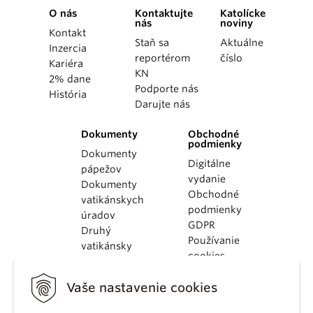
O nás
Kontaktujte
Katolícke
nás
noviny
Kontakt
Staň sa
Aktuálne
Inzercia
reportérom
číslo
Kariéra
KN
2% dane
Podporte nás
História
Darujte nás
Dokumenty
Obchodné
podmienky
Dokumenty
Digitálne
pápežov
vydanie
Dokumenty
Obchodné
vatikánskych
podmienky
úradov
GDPR
Druhý
Používanie
vatikánsky
cookies
koncil
Dokumenty
Vaše nastavenie cookies
KBS
Kódex