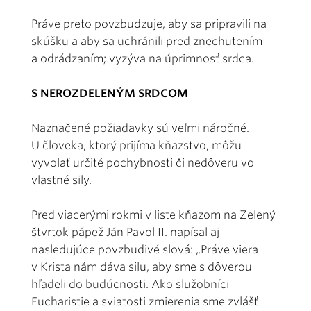
Práve preto povzbudzuje, aby sa pripravili na
skúšku a aby sa uchránili pred znechutením
a odrádzaním; vyzýva na úprimnosť srdca.
S NEROZDELENÝM SRDCOM
Naznačené požiadavky sú veľmi náročné.
U človeka, ktorý prijíma kňazstvo, môžu
vyvolať určité pochybnosti či nedôveru vo
vlastné sily.
Pred viacerými rokmi v liste kňazom na Zelený
štvrtok pápež Ján Pavol II. napísal aj
nasledujúce povzbudivé slová: „Práve viera
v Krista nám dáva silu, aby sme s dôverou
hľadeli do budúcnosti. Ako služobníci
Eucharistie a sviatosti zmierenia sme zvlášť