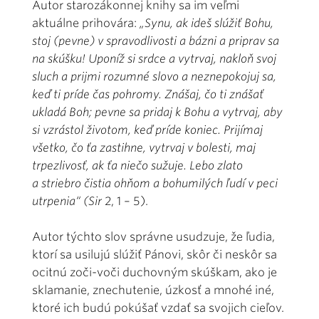
Autor starozákonnej knihy sa im veľmi
aktuálne prihovára:
„Synu, ak ideš slúžiť Bohu,
stoj (pevne) v spravodlivosti a bázni a priprav sa
na skúšku! Uponíž si srdce a vytrvaj, nakloň svoj
sluch a prijmi rozumné slovo a neznepokojuj sa,
keď ti príde čas pohromy. Znášaj, čo ti znášať
ukladá Boh; pevne sa pridaj k Bohu a vytrvaj, aby
si vzrástol životom, keď príde koniec. Prijímaj
všetko, čo ťa zastihne, vytrvaj v bolesti, maj
trpezlivosť, ak ťa niečo sužuje. Lebo zlato
a striebro čistia ohňom a bohumilých ľudí v peci
utrpenia“ (Sir
2, 1 – 5).
Autor týchto slov správne usudzuje, že ľudia,
ktorí sa usilujú slúžiť Pánovi, skôr či neskôr sa
ocitnú zoči-voči duchovným skúškam, ako je
sklamanie, znechutenie, úzkosť a mnohé iné,
ktoré ich budú pokúšať vzdať sa svojich cieľov.