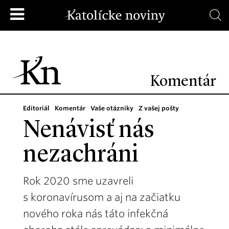
Komentár
Editoriál
Komentár
Vaše otázniky
Z vašej pošty
Nenávisť nás
nezachráni
Rok 2020 sme uzavreli
s koronavírusom a aj na začiatku
nového roka nás táto infekčná