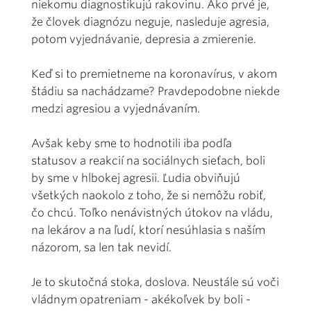
niekomu diagnostikujú rakovinu. Ako prvé je,
že človek diagnózu neguje, nasleduje agresia,
potom vyjednávanie, depresia a zmierenie.
Keď si to premietneme na koronavírus, v akom
štádiu sa nachádzame? Pravdepodobne niekde
medzi agresiou a vyjednávaním.
Avšak keby sme to hodnotili iba podľa
statusov a reakcií na sociálnych sieťach, boli
by sme v hlbokej agresii. Ľudia obviňujú
všetkých naokolo z toho, že si nemôžu robiť,
čo chcú. Toľko nenávistných útokov na vládu,
na lekárov a na ľudí, ktorí nesúhlasia s naším
názorom, sa len tak nevidí.
Je to skutočná stoka, doslova. Neustále sú voči
vládnym opatreniam - akékoľvek by boli -