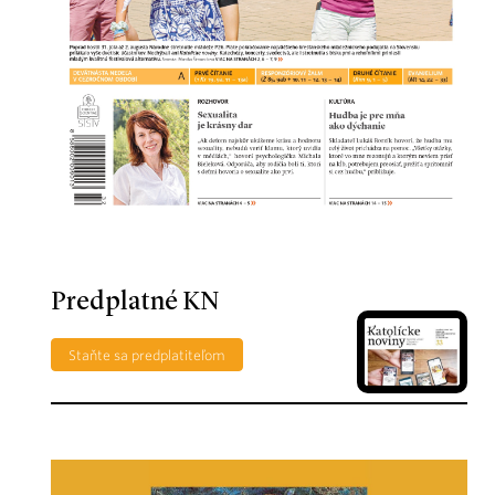
Predplatné KN
Staňte sa predplatiteľom