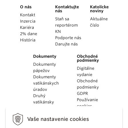
O nás
Kontaktujte
Katolícke
nás
noviny
Kontakt
Staň sa
Aktuálne
Inzercia
reportérom
číslo
Kariéra
KN
2% dane
Podporte nás
História
Darujte nás
Dokumenty
Obchodné
podmienky
Dokumenty
Digitálne
pápežov
vydanie
Dokumenty
Obchodné
vatikánskych
podmienky
úradov
GDPR
Druhý
Používanie
vatikánsky
cookies
koncil
Dokumenty
Vaše nastavenie cookies
KBS
Kódex