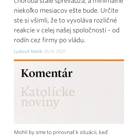
choroba stále sprevádza; a minimálne
niekoľko mesiacov ešte bude. Určite
ste si všimli, že to vyvoláva rozličné
reakcie v celej našej spoločnosti - od
rodín cez firmy po vládu.
Ľudovít Malík
05.01.2021
Mohli by sme to prirovnať k situácii, keď