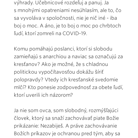
výhrady. Učebnicové rozdeľuj a panuj. Ja
s mnohými opatreniami nesúhlasím, ale to, čo
sa vyvoláva v spoločnosti, nie je nič iné - iba
boj o moc. A áno, je to boj o moc po chrbtoch
ľudí, ktorí zomreli na COVID-19.
Komu pomáhajú poslanci, ktorí si slobodu
zamieňajú s anarchiou a naviac sa označujú za
kresťanov? Ako je možné, že s chladnou
politickou vypočítavosťou dokážu šíriť
polopravdy? Vtedy ich kresťanské svedomie
mlčí? Kto ponesie zodpovednosť za obete ľudí,
ktorí uverili ich názorom?
Ja nie som ovca, som slobodný, rozmýšľajúci
človek, ktorý sa snaží zachovávať piate Božie
prikázanie: Nezabiješ. A práve zachovávanie
Božích príkazov je ochranou pred tým, aby sa