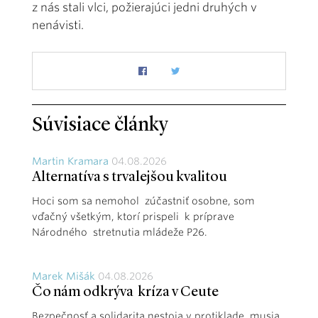
z nás stali vlci, požierajúci jedni druhých v
nenávisti.
Súvisiace články
Martin Kramara
04.08.2026
Alternatíva s trvalejšou kvalitou
Hoci som sa nemohol zúčastniť osobne, som
vďačný všetkým, ktorí prispeli k príprave
Národného stretnutia mládeže P26.
Marek Mišák
04.08.2026
Čo nám odkrýva kríza v Ceute
Bezpečnosť a solidarita nestoja v protiklade, musia