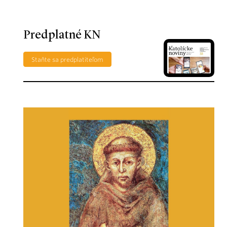
Predplatné KN
Staňte sa predplatiteľom