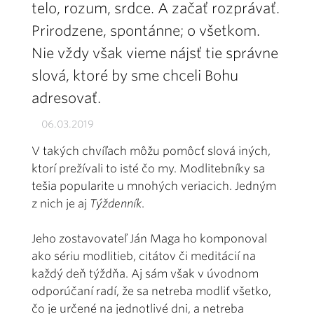
telo, rozum, srdce. A začať rozprávať.
Prirodzene, spontánne; o všetkom.
Nie vždy však vieme nájsť tie správne
slová, ktoré by sme chceli Bohu
adresovať.
06.03.2019
V takých chvíľach môžu pomôcť slová iných,
ktorí prežívali to isté čo my. Modlitebníky sa
tešia popularite u mnohých veriacich. Jedným
z nich je aj
Týždenník
.
Jeho zostavovateľ Ján Maga ho komponoval
ako sériu modlitieb, citátov či meditácií na
každý deň týždňa. Aj sám však v úvodnom
odporúčaní radí, že sa netreba modliť všetko,
čo je určené na jednotlivé dni, a netreba