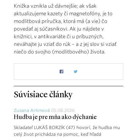
Knižka vznikla už dávnejšie; ak však
aktualizujeme kazety či magnetofóny, je to
modlitbová príručka, ktorá má (a vie) čo
povedať aj súčasníkovi. Ak ju nájdete v
knižnici, v antikvariáte či u príbuzných,
neváhajte ju vziať do rúk – a z jej slov si vziať
niečo do svojho (modlitbového) života.
Súvisiace články
Zuzana Artimová
05.08.2026
Hudba je pre mňa ako dýchanie
Skladateľ LUKÁŠ BORZÍK (47) hovorí, že hudba mu
celý život prichádza na pomoc, keď hľadá