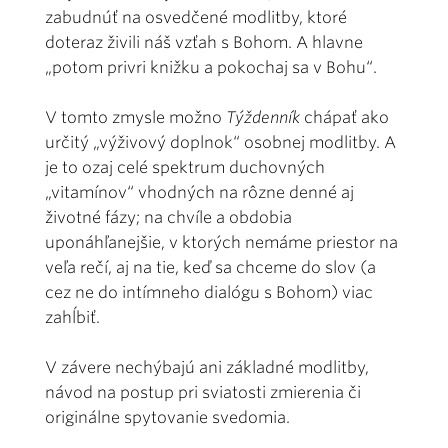
zabudnúť na osvedčené modlitby, ktoré
doteraz živili náš vzťah s Bohom. A hlavne
„potom privri knižku a pokochaj sa v Bohu“.
V tomto zmysle možno
Týždenník
chápať ako
určitý „výživový doplnok“ osobnej modlitby. A
je to ozaj celé spektrum duchovných
„vitamínov“ vhodných na rôzne denné aj
životné fázy; na chvíle a obdobia
uponáhľanejšie, v ktorých nemáme priestor na
veľa rečí, aj na tie, keď sa chceme do slov (a
cez ne do intímneho dialógu s Bohom) viac
zahĺbiť.
V závere nechýbajú ani základné modlitby,
návod na postup pri sviatosti zmierenia či
originálne spytovanie svedomia.