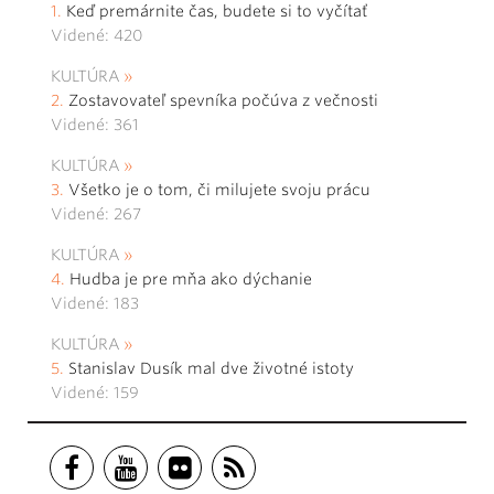
Keď premárnite čas, budete si to vyčítať
Videné: 420
KULTÚRA
Zostavovateľ spevníka počúva z večnosti
Videné: 361
KULTÚRA
Všetko je o tom, či milujete svoju prácu
Videné: 267
KULTÚRA
Hudba je pre mňa ako dýchanie
Videné: 183
KULTÚRA
Stanislav Dusík mal dve životné istoty
Videné: 159