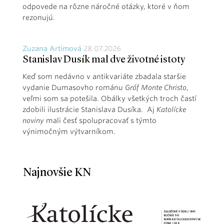
odpovede na rôzne náročné otázky, ktoré v ňom
rezonujú.
Zuzana Artimová
28.07.2026
Stanislav Dusík mal dve životné istoty
Keď som nedávno v antikvariáte zbadala staršie
vydanie Dumasovho románu
Gróf Monte Christo
,
veľmi som sa potešila. Obálky všetkých troch častí
zdobili ilustrácie Stanislava Dusíka. Aj
Katolícke
noviny
mali česť spolupracovať s týmto
výnimočným výtvarníkom.
Najnovšie KN