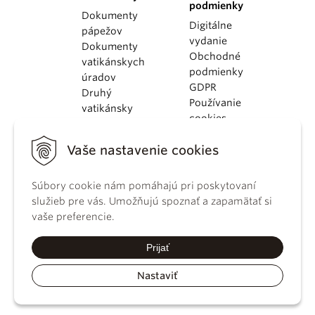
podmienky
Dokumenty
Digitálne
pápežov
vydanie
Dokumenty
Obchodné
vatikánskych
podmienky
úradov
GDPR
Druhý
Používanie
vatikánsky
cookies
koncil
Dokumenty
Vaše nastavenie cookies
KBS
Kódex
kánonického
Súbory cookie nám pomáhajú pri poskytovaní
práva
služieb pre vás. Umožňujú spoznať a zapamätať si
Katechizmus
vaše preferencie.
Katolíckej
cirkvi
Prijať
Nastaviť