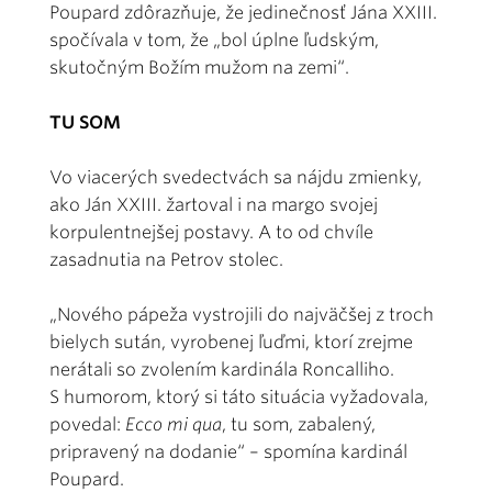
Poupard zdôrazňuje, že jedinečnosť Jána XXIII.
spočívala v tom, že „bol úplne ľudským,
skutočným Božím mužom na zemi“.
TU SOM
Vo viacerých svedectvách sa nájdu zmienky,
ako Ján XXIII. žartoval i na margo svojej
korpulentnejšej postavy. A to od chvíle
zasadnutia na Petrov stolec.
„Nového pápeža vystrojili do najväčšej z troch
bielych sután, vyrobenej ľuďmi, ktorí zrejme
nerátali so zvolením kardinála Roncalliho.
S humorom, ktorý si táto situácia vyžadovala,
povedal:
Ecco mi qua
, tu som, zabalený,
pripravený na dodanie“ – spomína kardinál
Poupard.