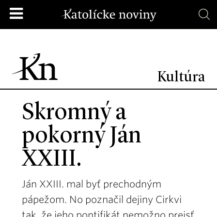
Kultúra
Skromný a
pokorný Ján
XXIII.
Ján XXIII. mal byť prechodným
pápežom. No poznačil dejiny Cirkvi
tak, že jeho pontifikát nemožno prejsť