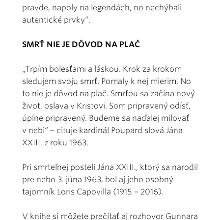
pravde, napoly na legendách, no nechýbali
autentické prvky“.
SMRŤ NIE JE DÔVOD NA PLAČ
„Trpím bolesťami a láskou. Krok za krokom
sledujem svoju smrť. Pomaly k nej mierim. No
to nie je dôvod na plač. Smrťou sa začína nový
život, oslava v Kristovi. Som pripravený odísť,
úplne pripravený. Budeme sa naďalej milovať
v nebi“ – cituje kardinál Poupard slová Jána
XXIII. z roku 1963.
Pri smrteľnej posteli Jána XXIII., ktorý sa narodil
pre nebo 3. júna 1963, bol aj jeho osobný
tajomník Loris Capovilla (1915 – 2016).
V knihe si môžete prečítať aj rozhovor Gunnara