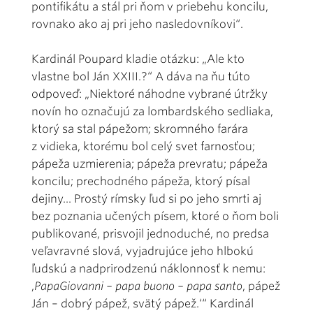
pontifikátu a stál pri ňom v priebehu koncilu,
rovnako ako aj pri jeho nasledovníkovi“.
Kardinál Poupard kladie otázku: „Ale kto
vlastne bol Ján XXIII.?“ A dáva na ňu túto
odpoveď: „Niektoré náhodne vybrané útržky
novín ho označujú za lombardského sedliaka,
ktorý sa stal pápežom; skromného farára
z vidieka, ktorému bol celý svet farnosťou;
pápeža uzmierenia; pápeža prevratu; pápeža
koncilu; prechodného pápeža, ktorý písal
dejiny... Prostý rímsky ľud si po jeho smrti aj
bez poznania učených písem, ktoré o ňom boli
publikované, prisvojil jednoduché, no predsa
veľavravné slová, vyjadrujúce jeho hlbokú
ľudskú a nadprirodzenú náklonnosť k nemu:
,
PapaGiovanni – papa buono – papa santo
, pápež
Ján – dobrý pápež, svätý pápež.‘“ Kardinál