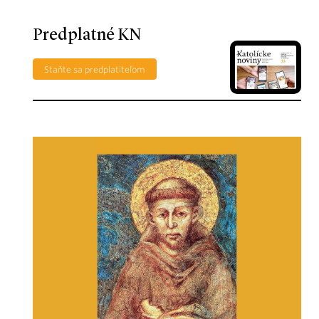
Predplatné KN
Staňte sa predplatiteľom