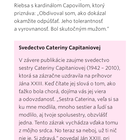
Riebsa s kardinálom Capovillom, ktorý
priznáva: „Obdivoval som, ako dokázal
okamžite odpúšťať. Jeho tolerantnosť
a vyrovnanosť. Bol skutočným mužom.“
Svedectvo Cateriny Capitaniovej
V závere publikácie zaujme svedectvo
sestry Cateriny Capitaniovej (1942 – 2010),
ktorá sa zázračne uzdravila na príhovor
Jána XXIII. Keď čítate jej slová o tom, ako
ťažko bola chorá, dojíma vás jej viera
a odovzdanosť. „Sestra Caterina, veľa si sa
ku mne modlila, mnoho sestier a ľudí sa
modlilo, aj tvoje spolusestry, obzvlášť
jedna. Tento zázrak vychádza vďaka tomu
z môjho srdca. No teraz sa neboj, už ti nič
nie je. Si zdravá,“ povedal Ján XXIII. pri