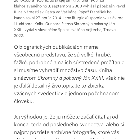
28. októbra 1958 až do svojej smrti 3. júna 1963. Za
blahoslaveného ho 3. septembra 2000 vyhlásil pápež Ján Pavol
II. na Námestí sv. Petra vo Vatikáne. Pápež František ho
kanonizoval 27. apríla 2014. Jeho liturgickú spomienku slávime
11. októbra. Knihu Gunnara Riebsa Skromný a pokorný Ján
XXIII. vydal v slovenčine Spolok svätého Vojtecha, Trnava
2022.
O biografických publikáciách máme
všeobecnú predstavu, že sú veľké, hrubé,
ťažké, podrobné a na ich sústredené prečítanie
si musíme vyhradiť množstvo času. Kniha
s názvom
Skromný a pokorný Ján XXIII.
však nie
je ďalší detailný životopis. Je to zbierka
vzácnych svedectiev o jednom požehnanom
človeku.
Jej výhodou je, že ju môžete začať čítať aj od
konca, teda od posledného svedectva, alebo si
najprv pozriete archívne fotografie, ktoré vás