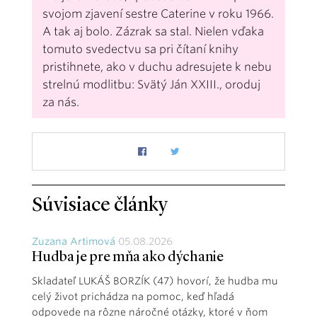
svojom zjavení sestre Caterine v roku 1966.
A tak aj bolo. Zázrak sa stal. Nielen vďaka
tomuto svedectvu sa pri čítaní knihy
pristihnete, ako v duchu adresujete k nebu
strelnú modlitbu: Svätý Ján XXIII., oroduj
za nás.
Súvisiace články
Zuzana Artimová
05.08.2026
Hudba je pre mňa ako dýchanie
Skladateľ LUKÁŠ BORZÍK (47) hovorí, že hudba mu
celý život prichádza na pomoc, keď hľadá
odpovede na rôzne náročné otázky, ktoré v ňom