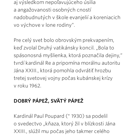
aj výsledkom nepoľavujúceho úsilia
a angažovanosti osobných cností
nadobudnutých v škole evanjelií a koreniacich
vo výchove v lone rodiny“.
Pre celý svet bolo obrovským prekvapením,
keď zvolal Druhý vatikánsky koncil. „Bola to
spásonosná myšlienka, ktorá poznačila dejiny,“
tvrdí kardinál Re a pripomína morálnu autoritu
Jána XXIII., ktorá pomohla odvrátiť hrozbu
tretej svetovej vojny počas kubánskej krízy
v roku 1962.
DOBRÝ PÁPEŽ, SVÄTÝ PÁPEŽ
Kardinál Paul Poupard (* 1930) sa podelil
o svedectvo „kňaza, ktorý žil v blízkosti Jána
XXIII., slúžil mu počas jeho takmer celého