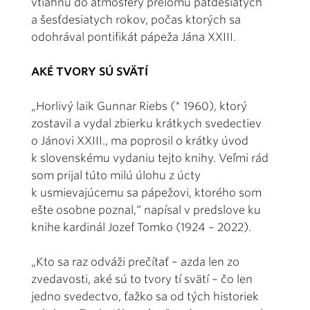
vtiahnu do atmosféry prelomu päťdesiatych
a šesťdesiatych rokov, počas ktorých sa
odohrával pontifikát pápeža Jána XXIII.
AKÉ TVORY SÚ SVÄTÍ
„Horlivý laik Gunnar Riebs (* 1960), ktorý
zostavil a vydal zbierku krátkych svedectiev
o Jánovi XXIII., ma poprosil o krátky úvod
k slovenskému vydaniu tejto knihy. Veľmi rád
som prijal túto milú úlohu z úcty
k usmievajúcemu sa pápežovi, ktorého som
ešte osobne poznal,“ napísal v predslove ku
knihe kardinál Jozef Tomko (1924 – 2022).
„Kto sa raz odváži prečítať – azda len zo
zvedavosti, aké sú to tvory tí svätí – čo len
jedno svedectvo, ťažko sa od tých historiek