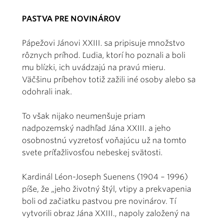
PASTVA PRE NOVINÁROV
Pápežovi Jánovi XXIII. sa pripisuje množstvo
rôznych príhod. Ľudia, ktorí ho poznali a boli
mu blízki, ich uvádzajú na pravú mieru.
Väčšinu príbehov totiž zažili iné osoby alebo sa
odohrali inak.
To však nijako neumenšuje priam
nadpozemský nadhľad Jána XXIII. a jeho
osobnostnú vyzretosť voňajúcu už na tomto
svete príťažlivosťou nebeskej svätosti.
Kardinál Léon-Joseph Suenens (1904 – 1996)
píše, že „jeho životný štýl, vtipy a prekvapenia
boli od začiatku pastvou pre novinárov. Tí
vytvorili obraz Jána XXIII., napoly založený na