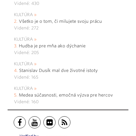
Videné: 430
KULTÚRA
Všetko je o tom, či milujete svoju prácu
Videné: 272
KULTÚRA
Hudba je pre mňa ako dýchanie
Videné: 205
KULTÚRA
Stanislav Dusík mal dve životné istoty
Videné: 165
KULTÚRA
Medea súčasnosti, emočná výzva pre hercov
Videné: 160