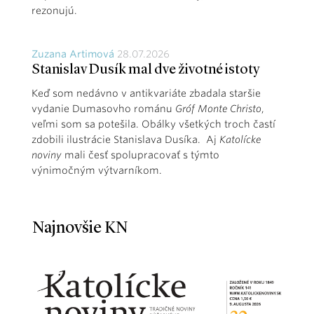
rezonujú.
Zuzana Artimová
28.07.2026
Stanislav Dusík mal dve životné istoty
Keď som nedávno v antikvariáte zbadala staršie
vydanie Dumasovho románu
Gróf Monte Christo
,
veľmi som sa potešila. Obálky všetkých troch častí
zdobili ilustrácie Stanislava Dusíka. Aj
Katolícke
noviny
mali česť spolupracovať s týmto
výnimočným výtvarníkom.
Najnovšie KN