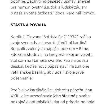
odtrhne. Zachytí ho pápežov úsmev, zmysel
pre humor, bystrý úsudok a ľudský záujem
o naše životné ťažkosti,“ dodal kardinál Tomko.
ŠŤASTNÁ POVAHA
Kardinál Giovanni Battista Re (* 1934) začína
svoje svedectvo slovami: „Keď bol kardinál
Roncalli zvolený za pápeža, bol som v Ríme,
kde som študoval na Gregoriánskej univerzite,
stál som na Námestí svätého Petra a odušu
tlieskal, keď sa nový pápež zjavil na balkóne
vatikánskej baziliky, aby udelil svoje prvé
požehnanie.“
Podľa slov kardinála Re „dobrotu pápeža Jána
XXIII. ešte umocňovala jeho šťastná povaha,
pokojná a optimistická, dar od prírody, no bola