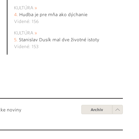
KULTÚRA
Hudba je pre mňa ako dýchanie
Videné: 156
KULTÚRA
Stanislav Dusík mal dve životné istoty
Videné: 153
cke noviny
Archív