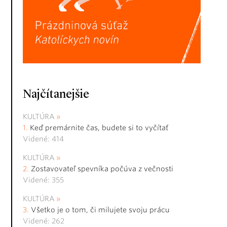
Najčítanejšie
KULTÚRA
Keď premárnite čas, budete si to vyčítať
Videné: 414
KULTÚRA
Zostavovateľ spevníka počúva z večnosti
Videné: 355
KULTÚRA
Všetko je o tom, či milujete svoju prácu
Videné: 262