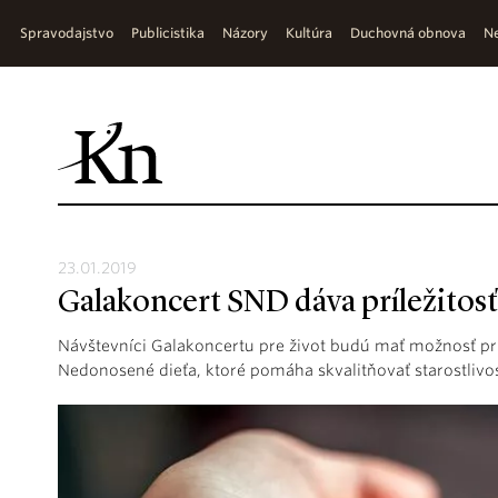
Spravodajstvo
Publicistika
Názory
Kultúra
Duchovná obnova
Ne
23.01.2019
Galakoncert SND dáva príležitos
Návštevníci Galakoncertu pre život budú mať možnosť pr
Nedonosené dieťa, ktoré pomáha skvalitňovať starostlivo