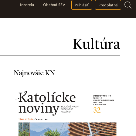
Inzercia
Obchod SSV
Prihlásiť
Predplatné
Kultúra
Najnovšie KN