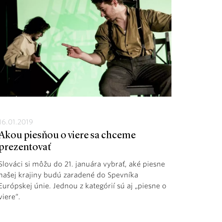
16.01.2019
Akou piesňou o viere sa chceme
prezentovať
Slováci si môžu do 21. januára vybrať, aké piesne
našej krajiny budú zaradené do Spevníka
Európskej únie. Jednou z kategórií sú aj „piesne o
viere“.