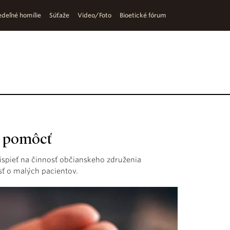
deľné homílie
Súťaže
Video/Foto
Bioetické fórum
ť pomôcť
ispieť na činnosť občianskeho združenia
sť o malých pacientov.