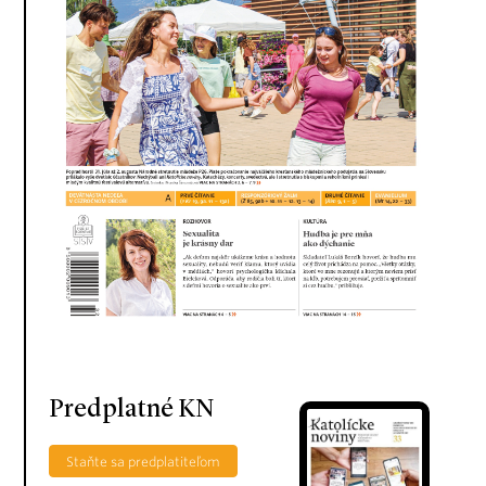
Predplatné KN
Staňte sa predplatiteľom