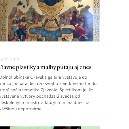
16.01.2019
Dávne plastiky a maľby pútajú aj dnes
Dolnokubínska Oravská galéria vystavuje do
konca januára diela zo svojho zbierkového fondu,
ktoré spája tematika Zjavenia. Špecifikom je, že
vystavené výtvory pochádzajú zväčša od
neškolených majstrov, ktorých mená dnes už
väčšinou nepoznáme.