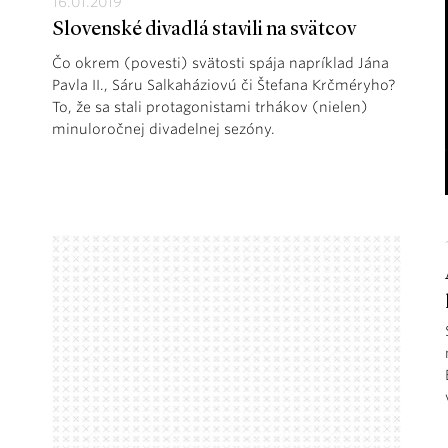
16.01.2019
Slovenské divadlá stavili na svätcov
Čo okrem (povesti) svätosti spája napríklad Jána
Pavla II., Sáru Salkaháziovú či Štefana Krčméryho?
To, že sa stali protagonistami trhákov (nielen)
minuloročnej divadelnej sezóny.