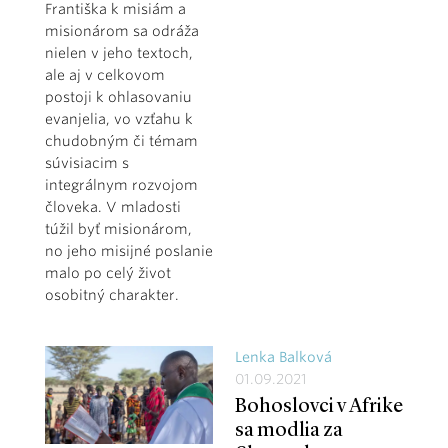
Františka k misiám a
misionárom sa odráža
nielen v jeho textoch,
ale aj v celkovom
postoji k ohlasovaniu
evanjelia, vo vzťahu k
chudobným či témam
súvisiacim s
integrálnym rozvojom
človeka. V mladosti
túžil byť misionárom,
no jeho misijné poslanie
malo po celý život
osobitný charakter.
Lenka Balková
01.09.2021
Bohoslovci v Afrike
sa modlia za