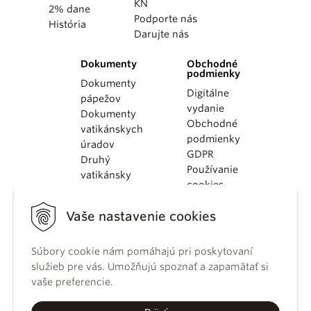
KN
2% dane
Podporte nás
História
Darujte nás
Dokumenty
Obchodné
podmienky
Dokumenty
Digitálne
pápežov
vydanie
Dokumenty
Obchodné
vatikánskych
podmienky
úradov
GDPR
Druhý
Používanie
vatikánsky
cookies
koncil
Dokumenty
Vaše nastavenie cookies
KBS
Kódex
Súbory cookie nám pomáhajú pri poskytovaní
kánonického
služieb pre vás. Umožňujú spoznať a zapamätať si
práva
vaše preferencie.
Katechizmus
Katolíckej