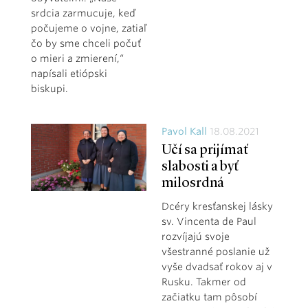
srdcia zarmucuje, keď
počujeme o vojne, zatiaľ
čo by sme chceli počuť
o mieri a zmierení,“
napísali etiópski
biskupi.
Pavol Kall
18.08.2021
Učí sa prijímať
slabosti a byť
milosrdná
Dcéry kresťanskej lásky
sv. Vincenta de Paul
rozvíjajú svoje
všestranné poslanie už
vyše dvadsať rokov aj v
Rusku. Takmer od
začiatku tam pôsobí