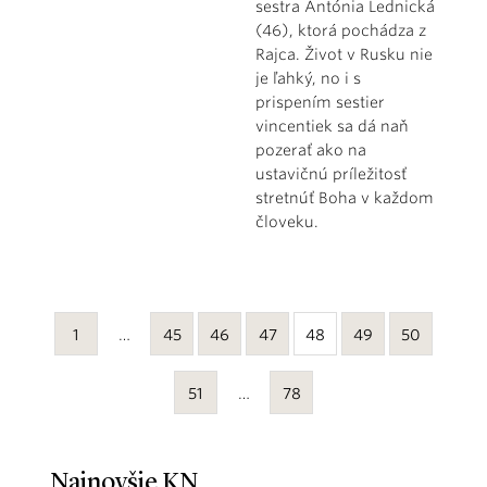
sestra Antónia Lednická
(46), ktorá pochádza z
Rajca. Život v Rusku nie
je ľahký, no i s
prispením sestier
vincentiek sa dá naň
pozerať ako na
ustavičnú príležitosť
stretnúť Boha v každom
človeku.
1
…
45
46
47
48
49
50
51
…
78
Najnovšie KN