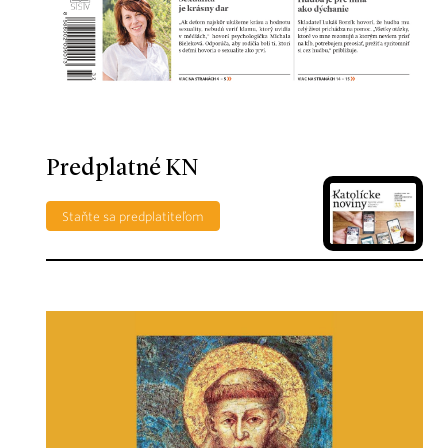
Predplatné KN
Staňte sa predplatiteľom