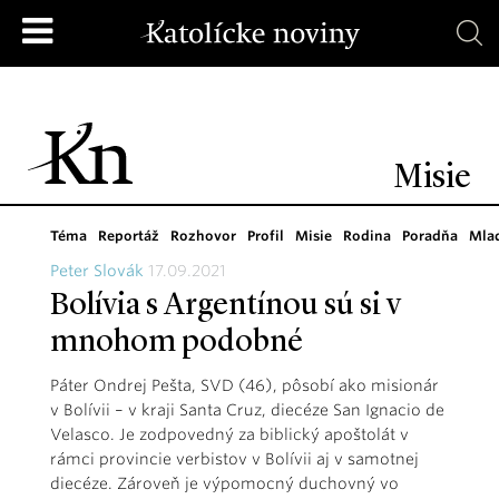
Misie
Téma
Reportáž
Rozhovor
Profil
Misie
Rodina
Poradňa
Mla
Peter Slovák
17.09.2021
Bolívia s Argentínou sú si v
mnohom podobné
Páter Ondrej Pešta, SVD (46), pôsobí ako misionár
v Bolívii – v kraji Santa Cruz, diecéze San Ignacio de
Velasco. Je zodpovedný za biblický apoštolát v
rámci provincie verbistov v Bolívii aj v samotnej
diecéze. Zároveň je výpomocný duchovný vo