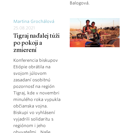
Balogová.
Martina Grochálová
25.08.2021
Tigraj naďalej túži
po pokoji a
zmierení
Konferencia biskupov
Etiópie obrátila na
svojom júlovom
zasadaní osobitnú
pozornosť na región
Tigraj, kde v novembri
minulého roka vypukla
občianska vojna.
Biskupi vo vyhlásení
vyjadrili solidaritu s
regiónom i jeho
obyvateľmi. „Naše