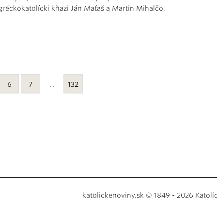
gréckokatolícki kňazi Ján Maťaš a Martin Mihalčo.
6
7
…
132
katolickenoviny.sk © 1849 - 2026 Katolí