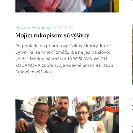
Zuzana Artimová
15.08.2024
Mojím rukopisom sú výšivky
Pri pohľade na priam rozprávkové kúsky, ktoré
vytvorila, sa mnohí zmôžu iba na jediné slovo:
„Ach.“ Módna návrhárka JAROSLAVA WÜRLL
KOCANOVÁ zdobí svoje odevné umenie krásou
ľudových výšiviek.