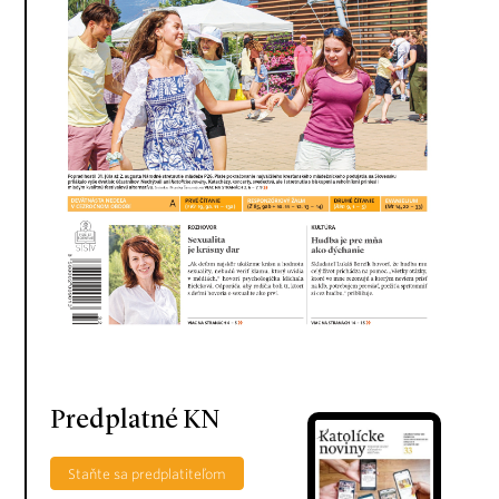
Predplatné KN
Staňte sa predplatiteľom