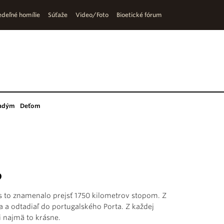
deľné homílie
Súťaže
Video/Foto
Bioetické fórum
adým
Deťom
o
 to znamenalo prejsť 1750 kilometrov stopom. Z
a odtadiaľ do portugalského Porta. Z každej
i najmä to krásne.