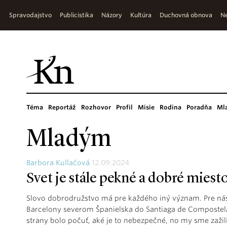
Spravodajstvo
Publicistika
Názory
Kultúra
Duchovná obnova
Ne
Téma
Reportáž
Rozhovor
Profil
Misie
Rodina
Poradňa
Ml
Mladým
Barbora Kullačová
12.09.2024
Svet je stále pekné a dobré miest
Slovo dobrodružstvo má pre každého iný význam. Pre nás
Barcelony severom Španielska do Santiaga de Compostela 
strany bolo počuť, aké je to nebezpečné, no my sme zažil