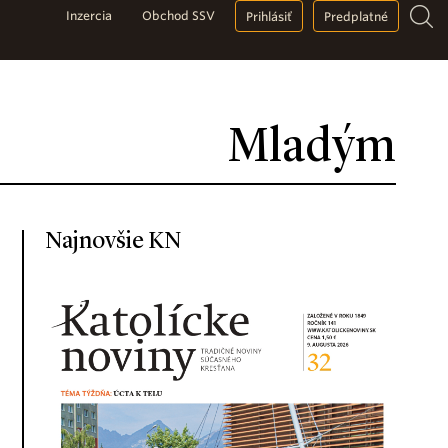
Inzercia
Obchod SSV
Prihlásiť
Predplatné
Mladým
Najnovšie KN