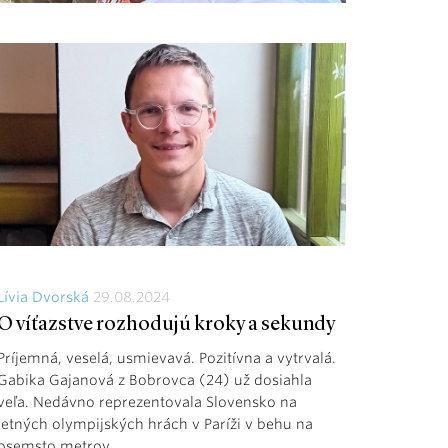
Lívia Dvorská
29.08.2024
O víťazstve rozhodujú kroky a sekundy
Príjemná, veselá, usmievavá. Pozitívna a vytrvalá.
Gabika Gajanová z Bobrovca (24) už dosiahla
veľa. Nedávno reprezentovala Slovensko na
letných olympijských hrách v Paríži v behu na
osemsto metrov.