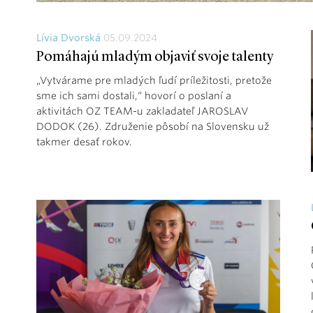
Lívia Dvorská
05.09.2024
Pomáhajú mladým objaviť svoje talenty
„Vytvárame pre mladých ľudí príležitosti, pretože
sme ich sami dostali,“ hovorí o poslaní a
aktivitách OZ TEAM-u zakladateľ JAROSLAV
DODOK (26). Združenie pôsobí na Slovensku už
takmer desať rokov.