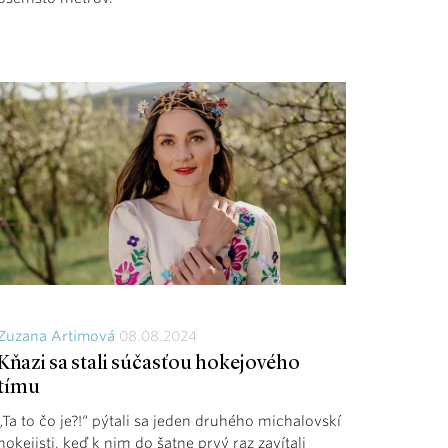
Zuzana Artimová
08.08.2024
Kňazi sa stali súčasťou hokejového
tímu
„Ta to čo je?!“ pýtali sa jeden druhého michalovskí
hokejisti, keď k nim do šatne prvý raz zavítali