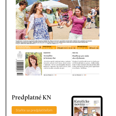
Predplatné KN
Staňte sa predplatiteľom