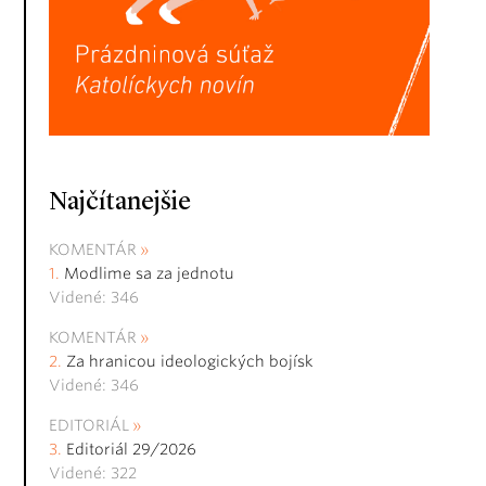
Najčítanejšie
KOMENTÁR
Modlime sa za jednotu
Videné: 346
KOMENTÁR
Za hranicou ideologických bojísk
Videné: 346
EDITORIÁL
Editoriál 29/2026
Videné: 322