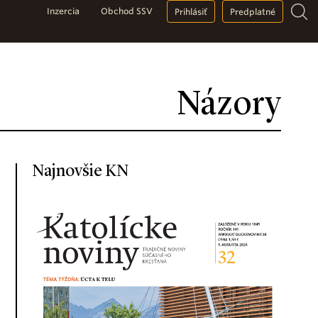
Inzercia
Obchod SSV
Prihlásiť
Predplatné
Názory
Najnovšie KN