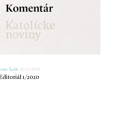
Ivan Šulík
30.12.2019
Editoriál 1/2020