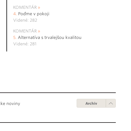
KOMENTÁR
Poďme v pokoji
Videné: 282
KOMENTÁR
Alternatíva s trvalejšou kvalitou
Videné: 281
cke noviny
Archív