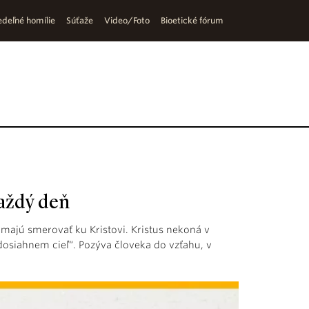
deľné homílie
Súťaže
Video/Foto
Bioetické fórum
každý deň
y majú smerovať ku Kristovi. Kristus nekoná v
siahnem cieľ“. Pozýva človeka do vzťahu, v