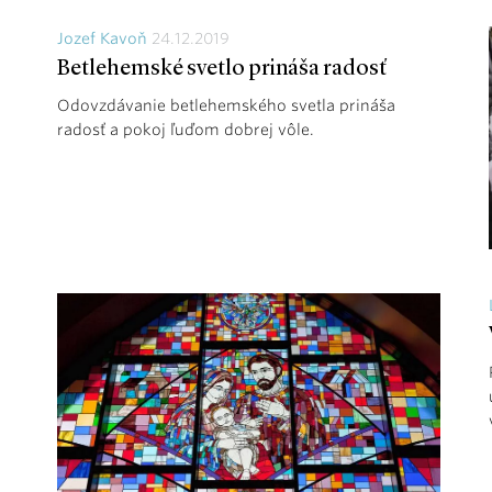
Jozef Kavoň
24.12.2019
Betlehemské svetlo prináša radosť
Odovzdávanie betlehemského svetla prináša
radosť a pokoj ľuďom dobrej vôle.