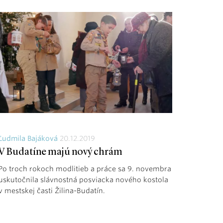
Ľudmila Bajáková
20.12.2019
V Budatíne majú nový chrám
Po troch rokoch modlitieb a práce sa 9. novembra
uskutočnila slávnostná posviacka nového kostola
v mestskej časti Žilina-Budatín.