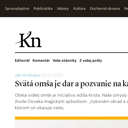
Spravodajstvo
Publicistika
Názory
Kultúra
Duchovná obnova
Ne
Editoriál
Komentár
Vaše otázniky
Z vašej pošty
Ján Andrejov
02.01.2020
Svätá omša je dar a pozvanie na 
Obeta svätej omše je iniciatíva Ježiša Krista. Naše úmysl
živote človeka magickým spôsobom: „Vykonám obrad a do
ktorom on ukazuje cestu.