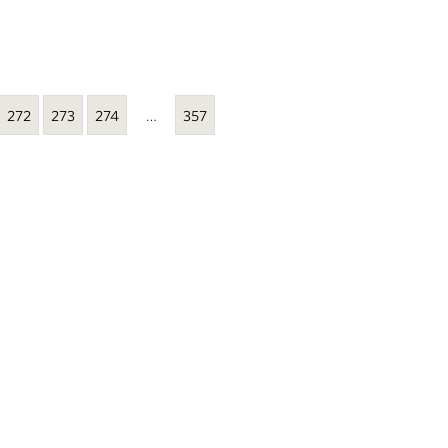
272
273
274
…
357