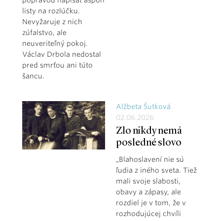
listy na rozlúčku.
Nevyžaruje z nich
zúfalstvo, ale
neuveriteľný pokoj.
Václav Drbola nedostal
pred smrťou ani túto
šancu.
Alžbeta Šutková
02.06.2026
Zlo nikdy nemá
posledné slovo
„Blahoslavení nie sú
ľudia z iného sveta. Tiež
mali svoje slabosti,
obavy a zápasy, ale
rozdiel je v tom, že v
rozhodujúcej chvíli