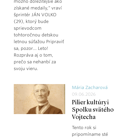
možno dôležitejšie ako
získané medaily,“ vraví
šprintér JÁN VOLKO
(29), ktorý bude
sprievodcom
tohtoročnou detskou
letnou súťažou Pripraviť
sa, pozor... Leto!
Rozpráva aj o tom,
prečo sa nehanbí za
svoju vieru.
Mária Zacharová
09.06.2026
Pilier kultúry i
Spolku svätého
Vojtecha
Tento rok si
pripomíname sté