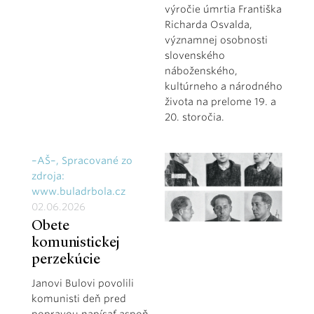
výročie úmrtia Františka
Richarda Osvalda,
významnej osobnosti
slovenského
náboženského,
kultúrneho a národného
života na prelome 19. a
20. storočia.
–AŠ–, Spracované zo
zdroja:
www.buladrbola.cz
02.06.2026
Obete
komunistickej
perzekúcie
Janovi Bulovi povolili
komunisti deň pred
popravou napísať aspoň