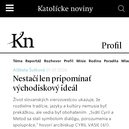
Profil
Téma
Reportáž
Rozhovor
Profil
Misie
Rodina
Poradňa
Mla
Alžbeta Šutková
01.07.2026
Nestačí len pripomínať
východiskový ideál
Život slovanských vierozvestcov ukazuje, že
rozdielne tradície, jazyky a kultúry nemusia byť
prekážkou, ale vedia byť obohatením. „Svätí Cyril a
Metod sa stali symbolom dialógu, porozumenia a
spolupráce,“ hovorí arcibiskup CYRIL VASIĽ (61).