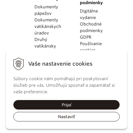
podmienky
Dokumenty
Digitálne
pápežov
vydanie
Dokumenty
Obchodné
vatikánskych
podmienky
úradov
GDPR
Druhý
Používanie
vatikánsky
cookies
koncil
Dokumenty
Vaše nastavenie cookies
KBS
Kódex
Súbory cookie nám pomáhajú pri poskytovaní
kánonického
služieb pre vás. Umožňujú spoznať a zapamätať si
práva
vaše preferencie.
Katechizmus
Katolíckej
Prijať
cirkvi
Nastaviť