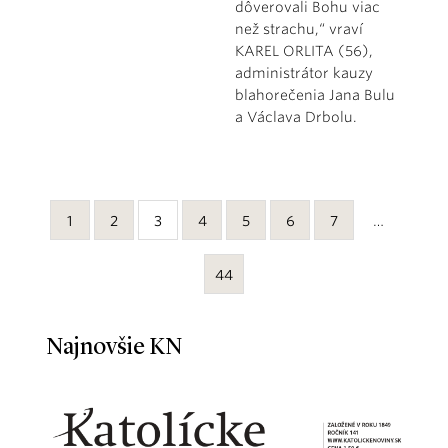
dôverovali Bohu viac
než strachu,“ vraví
KAREL ORLITA (56),
administrátor kauzy
blahorečenia Jana Bulu
a Václava Drbolu.
1
2
3
4
5
6
7
…
44
Najnovšie KN