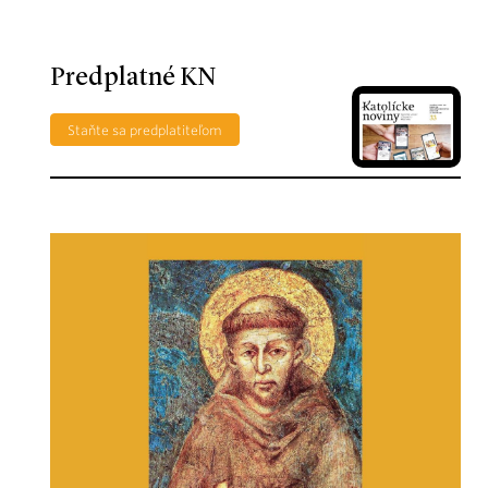
Predplatné KN
Staňte sa predplatiteľom