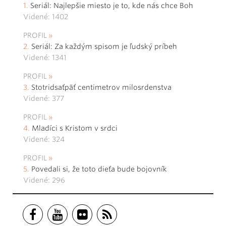
Seriál: Najlepšie miesto je to, kde nás chce Boh
Videné: 1402
PROFIL
Seriál: Za každým spisom je ľudský príbeh
Videné: 1341
PROFIL
Stotridsaťpäť centimetrov milosrdenstva
Videné: 377
PROFIL
Mladíci s Kristom v srdci
Videné: 324
PROFIL
Povedali si, že toto dieťa bude bojovník
Videné: 296