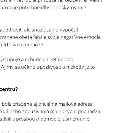
losť a hnev, čo je prirodzené, keďže mali veľmi
 na čo je potrebné dlhšie poskytovanie
ať odradiť, ale snažiť sa ho vypočuť
ranené obete ľahšie svoje negatívne emócie
m, kto za to nemôže.
vystupuje a či bude chcieť naozaj
Aj my sa učíme trpezlivosti a niekedy je to
 centru?
bola zriadená aj oficiálna mailová adresa
xuálneho zneužívania maloletých, prichádza
tívili s prosbou o pomoc či usmernenie.