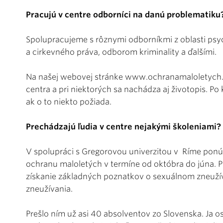
Pracujú v centre odborníci na danú problematiku
Spolupracujeme s rôznymi odborníkmi z oblasti psyc
a cirkevného práva, odborom kriminality a ďalšími.
Na našej webovej stránke www.ochranamaloletych
centra a pri niektorých sa nachádza aj životopis. Po
ak o to niekto požiada.
Prechádzajú ľudia v centre nejakými školeniami?
V spolupráci s Gregorovou univerzitou v Ríme pon
ochranu maloletých v termíne od októbra do júna. Pr
získanie základných poznatkov o sexuálnom zneuž
zneužívania.
Prešlo ním už asi 40 absolventov zo Slovenska. Ja 