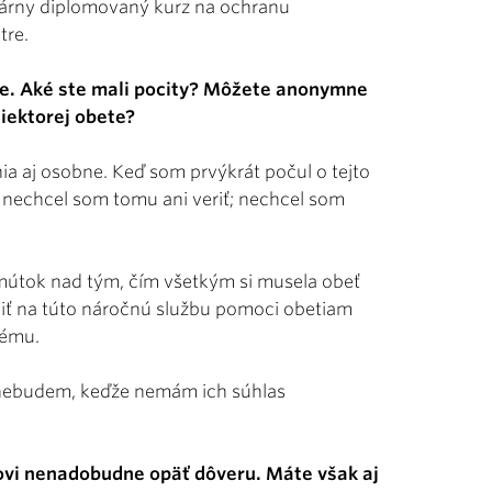
inárny diplomovaný kurz na ochranu
tre.
bne. Aké ste mali pocity? Môžete anonymne
niektorej obete?
ia aj osobne. Keď som prvýkrát počul o tejto
 nechcel som tomu ani veriť; nechcel som
 smútok nad tým, čím všetkým si musela obeť
viť na túto náročnú službu pomoci obetiam
lému.
 nebudem, keďže nemám ich súhlas
zovi nenadobudne opäť dôveru. Máte však aj