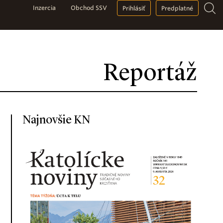
Inzercia
Obchod SSV
Prihlásiť
Predplatné
Reportáž
Najnovšie KN