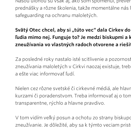
Našou úlohou sú však aj, ako som spomenul, preven
prednášky a rôzne školenia, takže momentálne nás 
safeguarding na ochranu maloletých.
Svätý Otec chcel, aby si „túto vec“ dala Cirkev do
ľudia mimo nej. Funguje to? Je medzi biskupmi a
zneužívania vo vlastných radoch otvorene a rieši
Za posledné roky nastalo isté scitlivenie a pozorno
zneužívania maloletých v Cirkvi naozaj existuje, tr
a ešte viac informovať ľudí.
Nielen cez rôzne svetské či cirkevné médiá, ale hlav
kurzami či poradenstvom. Treba informovať aj o tom, 
transparentne, rýchlo a hlavne pravdivo.
V tom vidím veľký posun a ochotu zo strany biskupov
zneužívanie. Je dôležité, aby sa k týmto veciam prist