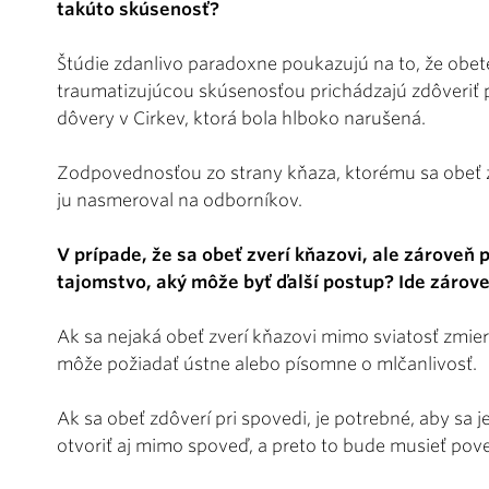
takúto skúsenosť?
Štúdie zdanlivo paradoxne poukazujú na to, že obet
traumatizujúcou skúsenosťou prichádzajú zdôveriť 
dôvery v Cirkev, ktorá bola hlboko narušená.
Zodpovednosťou zo strany kňaza, ktorému sa obeť zd
ju nasmeroval na odborníkov.
V prípade, že sa obeť zverí kňazovi, ale zároveň
tajomstvo, aký môže byť ďalší postup? Ide zároveň
Ak sa nejaká obeť zverí kňazovi mimo sviatosť zmiere
môže požiadať ústne alebo písomne o mlčanlivosť.
Ak sa obeť zdôverí pri spovedi, je potrebné, aby sa j
otvoriť aj mimo spoveď, a preto to bude musieť pove