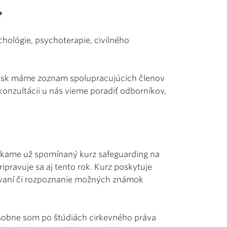
?
hológie, psychoterapie, civilného
.sk máme zoznam spolupracujúcich členov
 konzultácii u nás vieme poradiť odborníkov,
úkame už spomínaný kurz safeguarding na
ipravuje sa aj tento rok. Kurz poskytuje
ívaní či rozpoznanie možných známok
osobne som po štúdiách cirkevného práva