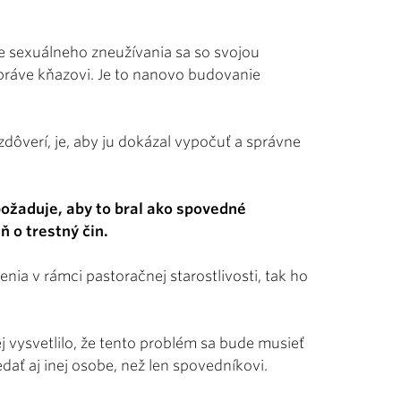
e sexuálneho zneužívania sa so svojou
práve kňazovi. Je to nanovo budovanie
ôverí, je, aby ju dokázal vypočuť a správne
 požaduje, aby to bral ako spovedné
 o trestný čin.
nia v rámci pastoračnej starostlivosti, tak ho
ej vysvetlilo, že tento problém sa bude musieť
dať aj inej osobe, než len spovedníkovi.