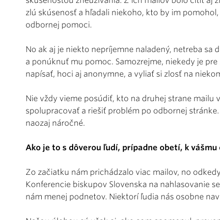
skúsenosťou zneužívania. Z ich mailov bolo cítiť aj z
zlú skúsenosť a hľadali niekoho, kto by im pomohol,
odbornej pomoci.
No ak aj je niekto nepríjemne naladený, netreba sa d
a ponúknuť mu pomoc. Samozrejme, niekedy je pre z
napísať, hoci aj anonymne, a vyliať si zlosť na nieko
Nie vždy vieme posúdiť, kto na druhej strane mailu 
spolupracovať a riešiť problém po odbornej stránke. 
naozaj náročné.
Ako je to s dôverou ľudí, prípadne obetí, k vášmu
Zo začiatku nám prichádzalo viac mailov, no odkedy 
Konferencie biskupov Slovenska na nahlasovanie se
nám menej podnetov. Niektorí ľudia nás osobne navš