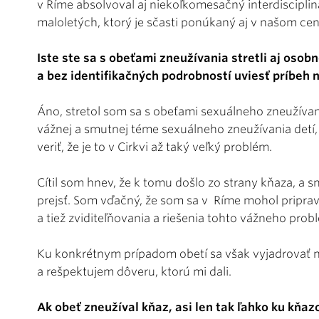
v Ríme absolvoval aj niekoľkomesačný interdiscipl
maloletých, ktorý je sčasti ponúkaný aj v našom cen
Iste ste sa s obeťami zneužívania stretli aj oso
a bez identifikačných podrobností uviesť príbeh 
Áno, stretol som sa s obeťami sexuálneho zneužívan
vážnej a smutnej téme sexuálneho zneužívania detí,
veriť, že je to v Cirkvi až taký veľký problém.
Cítil som hnev, že k tomu došlo zo strany kňaza, a
prejsť. Som vďačný, že som sa v Ríme mohol pripra
a tiež zviditeľňovania a riešenia tohto vážneho prob
Ku konkrétnym prípadom obetí sa však vyjadrovať
a rešpektujem dôveru, ktorú mi dali.
Ak obeť zneužíval kňaz, asi len tak ľahko ku kňa