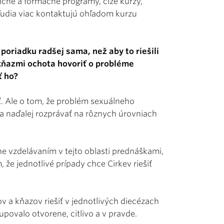
čné a formačné programy, čiže kurzy,
ľudia viac kontaktujú ohľadom kurzu
 poriadku radšej sama, než aby to riešili
 kňazmi ochota hovoriť o probléme
ť ho?
sť. Ale o tom, že problém sexuálneho
eba naďalej rozprávať na rôznych úrovniach
ne vzdelávaním v tejto oblasti prednáškami,
že jednotlivé prípady chce Cirkev riešiť
 a kňazov riešiť v jednotlivých diecézach
upovalo otvorene, citlivo a v pravde.