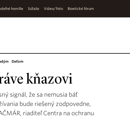
deľné homílie
Súťaže
Video/Foto
Bioetické fórum
adým
Deťom
ráve kňazovi
sný signál, že sa nemusia báť
užívania bude riešený zodpovedne,
AČMÁR, riaditeľ Centra na ochranu