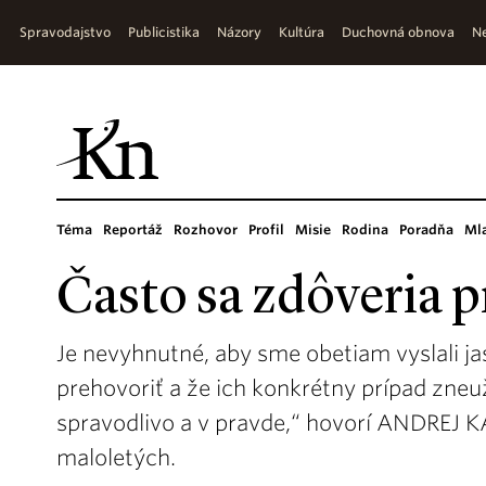
Spravodajstvo
Publicistika
Názory
Kultúra
Duchovná obnova
Ne
Téma
Reportáž
Rozhovor
Profil
Misie
Rodina
Poradňa
Ml
Často sa zdôveria p
Je nevyhnutné, aby sme obetiam vyslali ja
prehovoriť a že ich konkrétny prípad zne
spravodlivo a v pravde,“ hovorí ANDREJ K
maloletých.