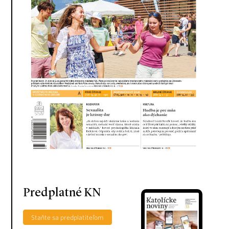
Predplatné KN
Staňte sa predplatiteľom