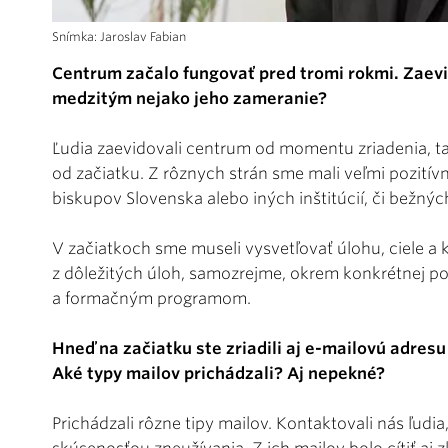
Snímka: Jaroslav Fabian
Centrum začalo fungovať pred tromi rokmi. Zaevi
medzitým nejako jeho zameranie?
Ľudia zaevidovali centrum od momentu zriadenia, ta
od začiatku. Z rôznych strán sme mali veľmi pozitív
biskupov Slovenska alebo iných inštitúcií, či bežných
V začiatkoch sme museli vysvetľovať úlohu, ciele a
z dôležitých úloh, samozrejme, okrem konkrétnej 
a formačným programom.
Hneď na začiatku ste zriadili aj e-mailovú adresu
Aké typy mailov prichádzali? Aj nepekné?
Prichádzali rôzne tipy mailov. Kontaktovali nás ľudia