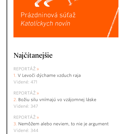
Najčítanejšie
REPORTÁŽ
V Levoči dýchame vzduch raja
Videné: 471
REPORTÁŽ
Božiu silu vnímajú vo vzájomnej láske
Videné: 347
REPORTÁŽ
Nemôžem alebo neviem, to nie je argument
Videné: 344