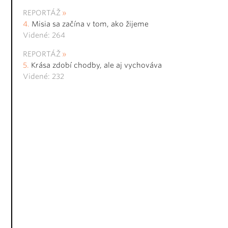
REPORTÁŽ
Misia sa začína v tom, ako žijeme
Videné: 264
REPORTÁŽ
Krása zdobí chodby, ale aj vychováva
Videné: 232