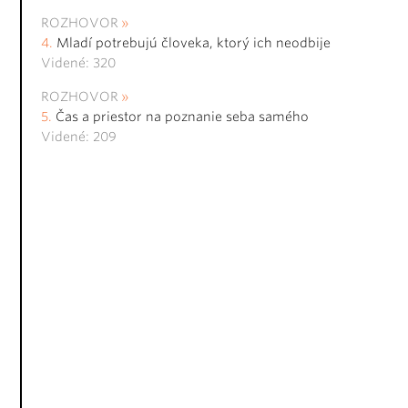
ROZHOVOR
Mladí potrebujú človeka, ktorý ich neodbije
Videné: 320
ROZHOVOR
Čas a priestor na poznanie seba samého
Videné: 209