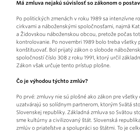
Má zmluva nejakú súvislosť so zákonom o postaven
Po politických zmenách v roku 1989 sa intenzívne r
cirkvami a náboženskými spoločnosťami, najmä Katol
a Židovskou náboženskou obcou, pretože počas totali
kontrolovanie. Po novembri 1989 bolo treba všetky 
konštituovať. Bol prijatý zákon o slobode nábožensk
spoločností číslo 308 z roku 1991, ktorý určil základ
Zákon však určuje tento prístup plošne.
Čo je výhodou týchto zmlúv?
Po prvé: zmluvy nie sú plošné ako zákon pre všetky 
uzatvárajú so solídnym partnerom, ktorým Svätá sto
Slovenskej republiky. Základná zmluva so Svätou sto
sme kultúrny a civilizovaný štát. Slovenská republi
zmlúv o priateľstve a spolupráci so štátmi. To je cel