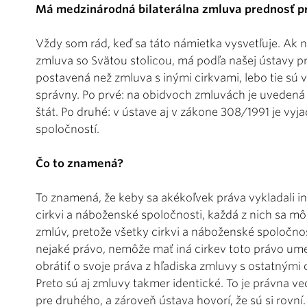
Má medzinárodná bilaterálna zmluva prednosť pr
Vždy som rád, keď sa táto námietka vysvetľuje. Ak 
zmluva so Svätou stolicou, má podľa našej ústavy pr
postavená než zmluva s inými cirkvami, lebo tie sú 
správny. Po prvé: na obidvoch zmluvách je uvedená 
štát. Po druhé: v ústave aj v zákone 308/1991 je vy
spoločností.
Čo to znamená?
To znamená, že keby sa akékoľvek práva vykladali in
cirkvi a náboženské spoločnosti, každá z nich sa m
zmlúv, pretože všetky cirkvi a náboženské spoločnost
nejaké právo, nemôže mať iná cirkev toto právo ume
obrátiť o svoje práva z hľadiska zmluvy s ostatným
Preto sú aj zmluvy takmer identické. To je právna v
pre druhého, a zároveň ústava hovorí, že sú si rovní.