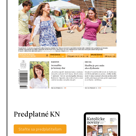
Predplatné KN
Staňte sa predplatiteľom