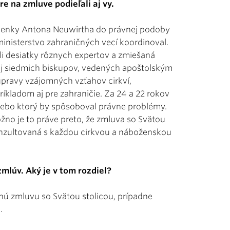
 na zmluve podieľali aj vy.
lienky Antona Neuwirtha do právnej podoby
ministerstvo zahraničných vecí koordinoval.
i desiatky rôznych expertov a zmiešaná
aj siedmich biskupov, vedených apoštolským
pravy vzájomných vzťahov cirkví,
íkladom aj pre zahraničie. Za 24 a 22 rokov
 alebo ktorý by spôsoboval právne problémy.
žno je to práve preto, že zmluva so Svätou
 konzultovaná s každou cirkvou a náboženskou
mlúv. Aký je v tom rozdiel?
nú zmluvu so Svätou stolicou, prípadne
.