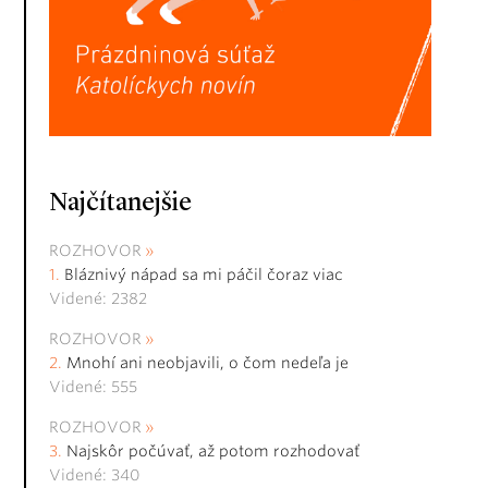
Najčítanejšie
ROZHOVOR
Bláznivý nápad sa mi páčil čoraz viac
Videné: 2382
ROZHOVOR
Mnohí ani neobjavili, o čom nedeľa je
Videné: 555
ROZHOVOR
Najskôr počúvať, až potom rozhodovať
Videné: 340