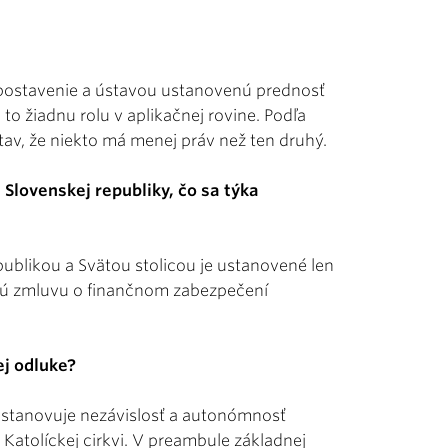
 postavenie a ústavou ustanovenú prednosť
to žiadnu rolu v aplikačnej rovine. Podľa
av, že niekto má menej práv než ten druhý.
 Slovenskej republiky, čo sa týka
ublikou a Svätou stolicou je ustanovené len
nú zmluvu o finančnom zabezpečení
ej odluke?
a ustanovuje nezávislosť a autonómnosť
 Katolíckej cirkvi. V preambule základnej