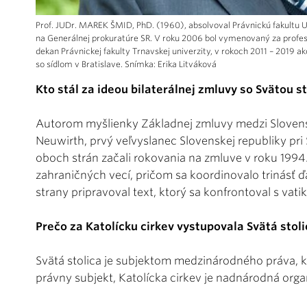
Prof. JUDr. MAREK ŠMID, PhD. (1960), absolvoval Právnickú fakultu U
na Generálnej prokuratúre SR. V roku 2006 bol vymenovaný za profes
dekan Právnickej fakulty Trnavskej univerzity, v rokoch 2011 – 2019 ak
so sídlom v Bratislave. Snímka: Erika Litváková
Kto stál za ideou bilaterálnej zmluvy so Svätou s
Autorom myšlienky Základnej zmluvy medzi Slovens
Neuwirth, prvý veľvyslanec Slovenskej republiky pri 
oboch strán začali rokovania na zmluve v roku 1994
zahraničných vecí, pričom sa koordinovalo trinásť ďa
strany pripravoval text, ktorý sa konfrontoval s vat
Prečo za Katolícku cirkev vystupovala Svätá stoli
Svätá stolica je subjektom medzinárodného práva, kt
právny subjekt, Katolícka cirkev je nadnárodná orga