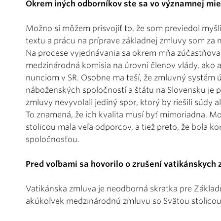
Okrem iných odborníkov ste sa vo významnej miere
Možno si môžem prisvojiť to, že som previedol myš
textu a prácu na príprave základnej zmluvy som za 
Na procese vyjednávania sa okrem mňa zúčastňoval
medzinárodná komisia na úrovni členov vlády, ako 
nunciom v SR. Osobne ma teší, že zmluvný systém ú
náboženských spoločností a štátu na Slovensku je pr
zmluvy nevyvolali jediný spor, ktorý by riešili súdy
To znamená, že ich kvalita musí byť mimoriadna. Mo
stolicou mala veľa odporcov, a tiež preto, že bola
spoločnosťou.
Pred voľbami sa hovorilo o zrušení vatikánskych z
Vatikánska zmluva je neodborná skratka pre Základ
akúkoľvek medzinárodnú zmluvu so Svätou stolicou