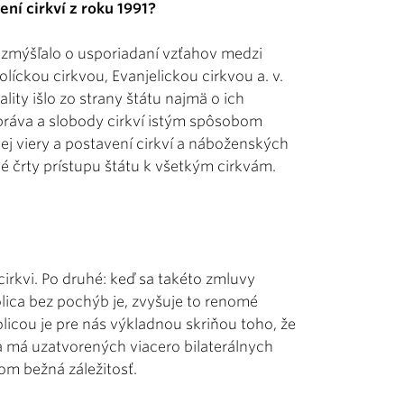
í cirkví z roku 1991?
ozmýšľalo o usporiadaní vzťahov medzi
íckou cirkvou, Evanjelickou cirkvou a. v.
ty išlo zo strany štátu najmä o ich
práva a slobody cirkví istým spôsobom
ej viery a postavení cirkví a náboženských
né črty prístupu štátu k všetkým cirkvám.
cirkvi. Po druhé: keď sa takéto zmluvy
lica bez pochýb je, zvyšuje to renomé
licou je pre nás výkladnou skriňou toho, že
ka má uzatvorených viacero bilaterálnych
kom bežná záležitosť.