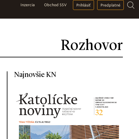
Inzercia
Obchod SSV
Prihlásiť
Predplatné
Rozhovor
Najnovšie KN