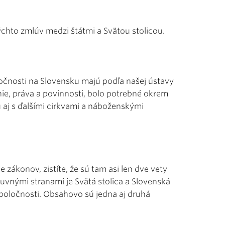
ýchto zmlúv medzi štátmi a Svätou stolicou.
ločnosti na Slovensku majú podľa našej ústavy
ie, práva a povinnosti, bolo potrebné okrem
 aj s ďalšími cirkvami a náboženskými
 zákonov, zistíte, že sú tam asi len dve vety
mluvnými stranami je Svätá stolica a Slovenská
 spoločnosti. Obsahovo sú jedna aj druhá