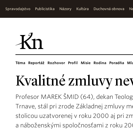
Spravodajstvo
Publicistika
Názory
Kultúra
Duchovná obnova
Ne
Téma
Reportáž
Rozhovor
Profil
Misie
Rodina
Poradňa
Ml
Kvalitné zmluvy ne
Profesor MAREK ŠMID (64), dekan Teologic
Trnave, stál pri zrode Základnej zmluvy m
stolicou uzatvorenej v roku 2000 aj pri z
a náboženskými spoločnosťami z roku 20