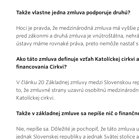
Takže vlastne jedna zmluva podporuje druhú?
Hoci je pravda, že medzinárodná zmluva má vyššie
pred zákonmi a druhá zmluva je vnútroštátna, nehrá 
ústavy máme rovnaké práva, preto nemôže nastať st
Ako táto zmluva definuje vzťah Katolíckej cirkvi a
financovania Cirkvi?
V článku 20 Základnej zmluvy medzi Slovenskou rep
to, že zmluvné strany uzavrú osobitnú medzinárod
Katolíckej cirkvi.
Takže v základnej zmluve sa nepíše nič o finančn
Nie, nepíše sa. Dôležité je pochopiť, že táto zmluv
jednak Slovenskej republiky a jednak Svätej stolice a