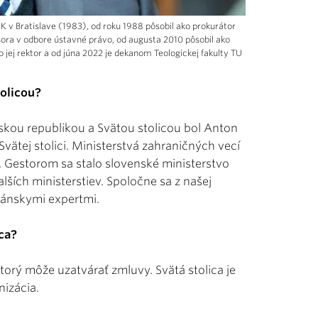
K v Bratislave (1983), od roku 1988 pôsobil ako prokurátor
ora v odbore ústavné právo, od augusta 2010 pôsobil ako
o jej rektor a od júna 2022 je dekanom Teologickej fakulty TU
tolicou?
kou republikou a Svätou stolicou bol Anton
Svätej stolici. Ministerstvá zahraničných vecí
. Gestorom sa stalo slovenské ministerstvo
lších ministerstiev. Spoločne sa z našej
ikánskymi expertmi.
ca?
orý môže uzatvárať zmluvy. Svätá stolica je
nizácia.