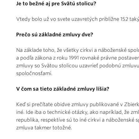
Je to bežné aj pre Svätú stolicu?
Vtedy bolo už vo svete uzavretých približne 152 tak
Prečo sú základné zmluvy dve?
Na základe toho, že všetky cirkvi a náboženské spo
a podľa zákona z roku 1991 rovnaké právne postaven
zmluvy so Svätou stolicou uzavrieť podobnú zmluvu
spoločnosťami.
V čom sa tieto základné zmluvy líšia?
Keď si prečítate obidve zmluvy publikované v Zbierke
iné. Ide iba o technické otázky, ako napríklad, že z
republika, respektíve sú to iné cirkvi a náboženské
zmluva takmer totožné.