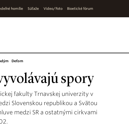
deľné homílie
Súťaže
Video/Foto
Bioetické fórum
adým
Deťom
vyvolávajú spory
kej fakulty Trnavskej univerzity v
edzi Slovenskou republikou a Svätou
mluve medzi SR a ostatnými cirkvami
02.