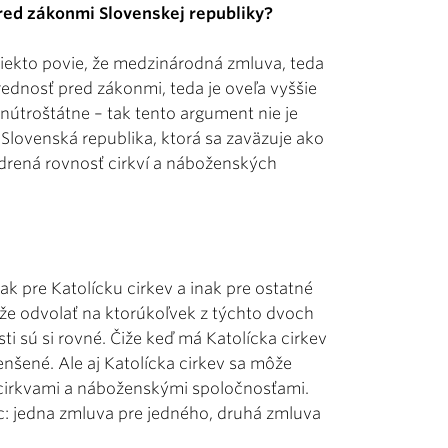
ed zákonmi Slovenskej republiky?
niekto povie, že medzinárodná zmluva, teda
ednosť pred zákonmi, teda je oveľa vyššie
vnútroštátne – tak tento argument nie je
Slovenská republika, ktorá sa zaväzuje ako
jadrená rovnosť cirkví a náboženských
ak pre Katolícku cirkev a inak pre ostatné
ôže odvolať na ktorúkoľvek z týchto dvoch
i sú si rovné. Čiže keď má Katolícka cirkev
nšené. Ale aj Katolícka cirkev sa môže
i cirkvami a náboženskými spoločnosťami.
ec: jedna zmluva pre jedného, druhá zmluva