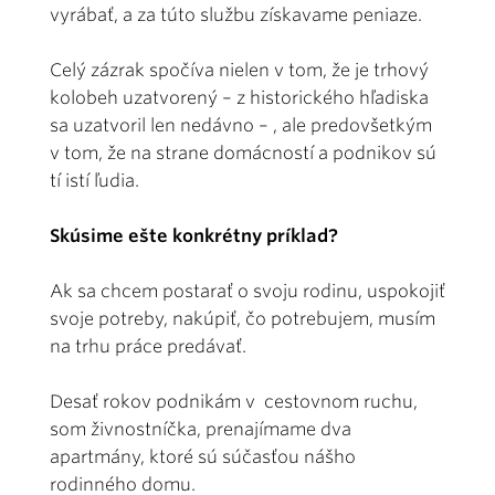
vyrábať, a za túto službu získavame peniaze.
Celý zázrak spočíva nielen v tom, že je trhový
kolobeh uzatvorený – z historického hľadiska
sa uzatvoril len nedávno – , ale predovšetkým
v tom, že na strane domácností a podnikov sú
tí istí ľudia.
Skúsime ešte konkrétny príklad?
Ak sa chcem postarať o svoju rodinu, uspokojiť
svoje potreby, nakúpiť, čo potrebujem, musím
na trhu práce predávať.
Desať rokov podnikám v cestovnom ruchu,
som živnostníčka, prenajímame dva
apartmány, ktoré sú súčasťou nášho
rodinného domu.