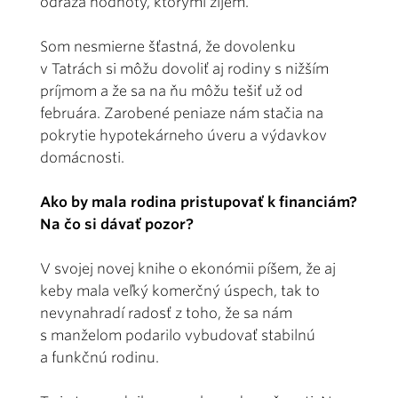
odráža hodnoty, ktorými žijem.
Som nesmierne šťastná, že dovolenku
v Tatrách si môžu dovoliť aj rodiny s nižším
príjmom a že sa na ňu môžu tešiť už od
februára. Zarobené peniaze nám stačia na
pokrytie hypotekárneho úveru a výdavkov
domácnosti.
Ako by mala rodina pristupovať k financiám?
Na čo si dávať pozor?
V svojej novej knihe o ekonómii píšem, že aj
keby mala veľký komerčný úspech, tak to
nevynahradí radosť z toho, že sa nám
s manželom podarilo vybudovať stabilnú
a funkčnú rodinu.