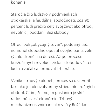
konanie.
Stáročia žilo ľudstvo v podmienkach
otrokárskej a feudálnej spoločnosti, cca 90
percent ľudí prežilo celý svoj život ako otroci,
nevoľníci, poddaní. Bez slobody.
Otroci boli „obyčajný tovar“, poddaný tiež
nemohol slobodne opustiť svojho pána, veľmi
rýchlo skončil na dereši. Až po procese
buržoáznych revolúcií získali slobodu všetci
ľudia a začal sa formovať trh práce.
Vznikol trhový kolobeh, proces sa uzatvoril
tak, ako je rok uzatvorený striedaním ročných
období. Cítim, že mojím poslaním je šíriť
radostnú zvesť ekonómie. Trhový
mechanizmus vnímam ako veľký Boží dar.