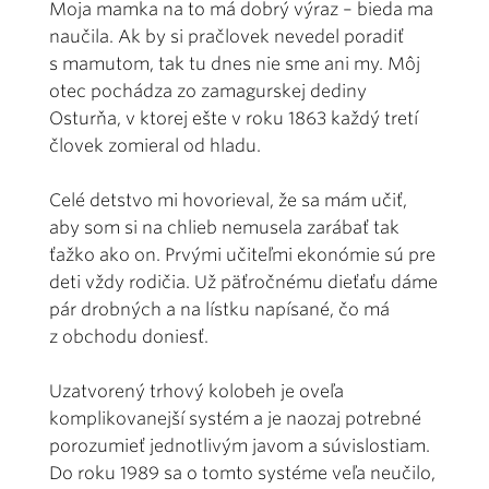
Moja mamka na to má dobrý výraz – bieda ma
naučila. Ak by si pračlovek nevedel poradiť
s mamutom, tak tu dnes nie sme ani my. Môj
otec pochádza zo zamagurskej dediny
Osturňa, v ktorej ešte v roku 1863 každý tretí
človek zomieral od hladu.
Celé detstvo mi hovorieval, že sa mám učiť,
aby som si na chlieb nemusela zarábať tak
ťažko ako on. Prvými učiteľmi ekonómie sú pre
deti vždy rodičia. Už päťročnému dieťaťu dáme
pár drobných a na lístku napísané, čo má
z obchodu doniesť.
Uzatvorený trhový kolobeh je oveľa
komplikovanejší systém a je naozaj potrebné
porozumieť jednotlivým javom a súvislostiam.
Do roku 1989 sa o tomto systéme veľa neučilo,