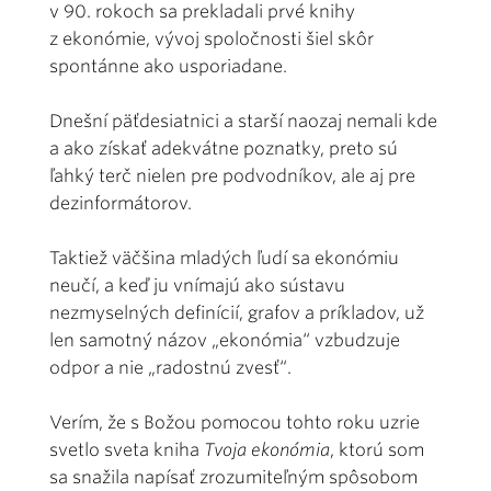
v 90. rokoch sa prekladali prvé knihy
z ekonómie, vývoj spoločnosti šiel skôr
spontánne ako usporiadane.
Dnešní päťdesiatnici a starší naozaj nemali kde
a ako získať adekvátne poznatky, preto sú
ľahký terč nielen pre podvodníkov, ale aj pre
dezinformátorov.
Taktiež väčšina mladých ľudí sa ekonómiu
neučí, a keď ju vnímajú ako sústavu
nezmyselných definícií, grafov a príkladov, už
len samotný názov „ekonómia“ vzbudzuje
odpor a nie „radostnú zvesť“.
Verím, že s Božou pomocou tohto roku uzrie
svetlo sveta kniha
Tvoja ekonómia
, ktorú som
sa snažila napísať zrozumiteľným spôsobom