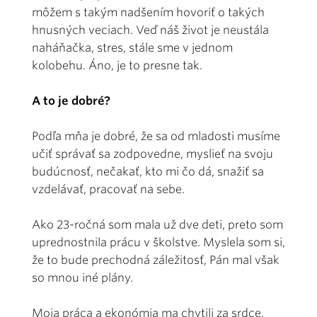
môžem s takým nadšením hovoriť o takých
hnusných veciach. Veď náš život je neustála
naháňačka, stres, stále sme v jednom
kolobehu. Áno, je to presne tak.
A to je dobré?
Podľa mňa je dobré, že sa od mladosti musíme
učiť správať sa zodpovedne, myslieť na svoju
budúcnosť, nečakať, kto mi čo dá, snažiť sa
vzdelávať, pracovať na sebe.
Ako 23-ročná som mala už dve deti, preto som
uprednostnila prácu v školstve. Myslela som si,
že to bude prechodná záležitosť, Pán mal však
so mnou iné plány.
Moja práca a ekonómia ma chytili za srdce.