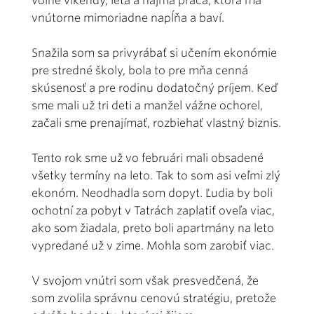
voľné víkendy, letá a najmä práca, ktorá ma
vnútorne mimoriadne napĺňa a baví.
Snažila som sa privyrábať si učením ekonómie
pre stredné školy, bola to pre mňa cenná
skúsenosť a pre rodinu dodatočný príjem. Keď
sme mali už tri deti a manžel vážne ochorel,
začali sme prenajímať, rozbiehať vlastný biznis.
Tento rok sme už vo februári mali obsadené
všetky termíny na leto. Tak to som asi veľmi zlý
ekonóm. Neodhadla som dopyt. Ľudia by boli
ochotní za pobyt v Tatrách zaplatiť oveľa viac,
ako som žiadala, preto boli apartmány na leto
vypredané už v zime. Mohla som zarobiť viac.
V svojom vnútri som však presvedčená, že
som zvolila správnu cenovú stratégiu, pretože