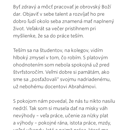
Byť zdravý a môcť pracovať je obrovský Boží
dar. Objaviť v sebe talent a rozvíjať ho pre
dobro ľudí okolo seba znamená mať naplnený
život. Veľakrát sa večer pristihnem pri
myšlienke, že sa do práce teším.
Teším sa na študentov, na kolegov, vidím
hlboký zmysel v tom, čo robím. S platovým
ohodnotením som nebola spokojná už pred
štvrťstoročím. Veľmi dobre si pamätám, ako
sme sa „posťažovali“ svojmu nadriadenému,
už nebohému docentovi Abrahámovi.
S pokojom nám povedal, že nás tu nikto nasilu
nedrží. Tak som si musela dať na misky váh
nevýhody – veľa práce, učenie za nízky plat
a výhody – pokojné rána, istota práce, mzdy,