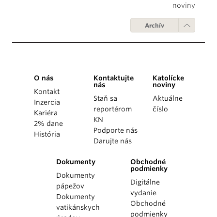
noviny
Archív
O nás
Kontaktujte
Katolícke
nás
noviny
Kontakt
Staň sa
Aktuálne
Inzercia
reportérom
číslo
Kariéra
KN
2% dane
Podporte nás
História
Darujte nás
Dokumenty
Obchodné
podmienky
Dokumenty
Digitálne
pápežov
vydanie
Dokumenty
Obchodné
vatikánskych
podmienky