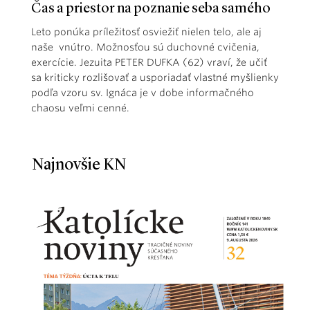
Čas a priestor na poznanie seba samého
Leto ponúka príležitosť osviežiť nielen telo, ale aj
naše vnútro. Možnosťou sú duchovné cvičenia,
exercície. Jezuita PETER DUFKA (62) vraví, že učiť
sa kriticky rozlišovať a usporiadať vlastné myšlienky
podľa vzoru sv. Ignáca je v dobe informačného
chaosu veľmi cenné.
Najnovšie KN