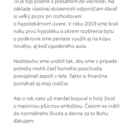
To je top podnik s presahom do večnosti. Na
základe vlastnej skúsenosti odporúčam dávať
si veľký pozor pri rozhodovaní
o hypotekárnom úvere. V roku 2003 sme brali
našu prvú hypotéku a okrem rozšírenia bytu
o podkrovie sme peniaze využili aj na kúpu
nového, aj keď ojazdeného auta.
Nadstavbu sme urobili tak, aby sme v prípade
potreby mohli časť horného poschodia
prenajímať aspoň v lete. Takto si finančne
pomáhali aj moji rodičia.
Ale o rok nato už manžel bojoval o holý život
s masívnou pľúcnou embóliou. Časom sa vrátil
do normálneho života a denne za to Bohu
ďakujem.