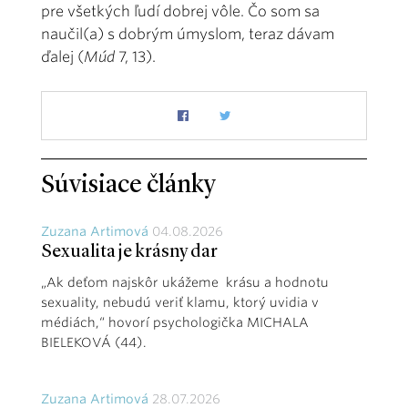
pre všetkých ľudí dobrej vôle. Čo som sa
naučil(a) s dobrým úmyslom, teraz dávam
ďalej (
Múd
7, 13).
Súvisiace články
Zuzana Artimová
04.08.2026
Sexualita je krásny dar
„Ak deťom najskôr ukážeme krásu a hodnotu
sexuality, nebudú veriť klamu, ktorý uvidia v
médiách,“ hovorí psychologička MICHALA
BIELEKOVÁ (44).
Zuzana Artimová
28.07.2026