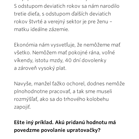
S odstupom deviatich rokov sa nám narodilo
tretie dieťa, s odstupom ďalších deviatich
rokov štvrté a verejný sektor je pre ženu –
matku ideálne zázemie.
Ekonómia nám vysvetľuje, že nemôžeme mať
všetko. Nemôžem mať pokojné rána, voľné
víkendy, istotu mzdy, 40 dní dovolenky
a zároveň vysoký plat.
Navyše, manžel ťažko ochorel, dodnes nemôže
plnohodnotne pracovať, a tak sme museli
rozmýšľať, ako sa do trhového kolobehu
zapojiť.
Ešte iný príklad. Akú pridanú hodnotu má
povedzme povolanie upratovačky?