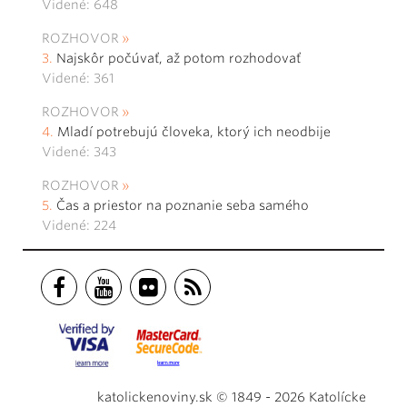
Videné: 648
ROZHOVOR
Najskôr počúvať, až potom rozhodovať
Videné: 361
ROZHOVOR
Mladí potrebujú človeka, ktorý ich neodbije
Videné: 343
ROZHOVOR
Čas a priestor na poznanie seba samého
Videné: 224
katolickenoviny.sk © 1849 - 2026 Katolícke