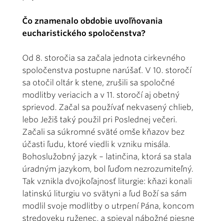
Čo znamenalo obdobie uvoľňovania
eucharistického spoločenstva?
Od 8. storočia sa začala jednota cirkevného
spoločenstva postupne narúšať. V 10. storočí
sa otočil oltár k stene, zrušili sa spoločné
modlitby veriacich a v 11. storočí aj obetný
sprievod. Začal sa používať nekvasený chlieb,
lebo Ježiš taký použil pri Poslednej večeri.
Začali sa súkromné sväté omše kňazov bez
účasti ľudu, ktoré viedli k vzniku misála.
Bohoslužobný jazyk – latinčina, ktorá sa stala
úradným jazykom, bol ľuďom nezrozumiteľný.
Tak vznikla dvojkoľajnosť liturgie: kňazi konali
latinskú liturgiu vo svätyni a ľud Boží sa sám
modlil svoje modlitby o utrpení Pána, koncom
stredoveku ruženec, a spieval nábožné piesne