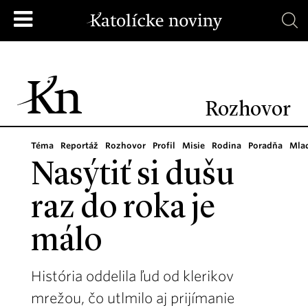
Rozhovor
Téma
Reportáž
Rozhovor
Profil
Misie
Rodina
Poradňa
Mla
Nasýtiť si dušu
raz do roka je
málo
História oddelila ľud od klerikov
mrežou, čo utlmilo aj prijímanie