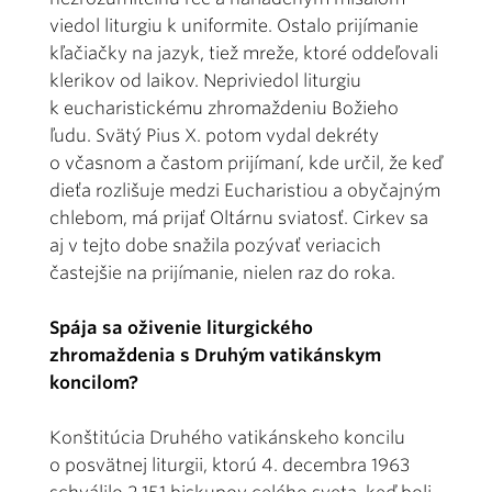
viedol liturgiu k uniformite. Ostalo prijímanie
kľačiačky na jazyk, tiež mreže, ktoré oddeľovali
klerikov od laikov. Nepriviedol liturgiu
k eucharistickému zhromaždeniu Božieho
ľudu. Svätý Pius X. potom vydal dekréty
o včasnom a častom prijímaní, kde určil, že keď
dieťa rozlišuje medzi Eucharistiou a obyčajným
chlebom, má prijať Oltárnu sviatosť. Cirkev sa
aj v tejto dobe snažila pozývať veriacich
častejšie na prijímanie, nielen raz do roka.
Spája sa oživenie liturgického
zhromaždenia s Druhým vatikánskym
koncilom?
Konštitúcia Druhého vatikánskeho koncilu
o posvätnej liturgii, ktorú 4. decembra 1963