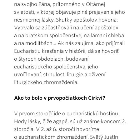
na svojho Pána, prítomného v Oltárnej
sviatosti, v ktorej objavuje plné prejavenie jeho
nesmiernej lásky. Skutky apoštolov hovoria:
Vytrvalo sa zúčastňovali na učení apoštolov
a na bratskom spoločenstve, na lámaní chleba
a na modlitbách... Ak nás zaujíma, ako prijímali
Eucharistiu kresťania v histórii, dá sa hovoriť
o štyroch obdobiach: budovaní
eucharistického spoločenstva, jeho
uvoľňovaní, strnulosti liturgie a oživení
liturgického zhromaždenia.
Ako to bolo v prvopočiatkoch Cirkvi?
V prvom storočí ide o eucharistickú hostinu.
Hody lásky, čiže agapé, sú už známe koncom 2.
storočia. V 2. až 6. storočí hovoríme
o eucharistickom zhromaždení. Svätý Justín