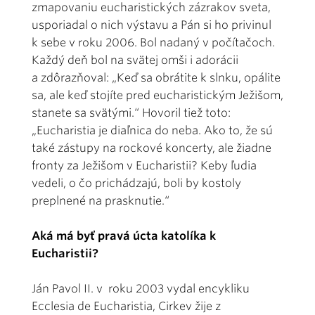
zmapovaniu eucharistických zázrakov sveta,
usporiadal o nich výstavu a Pán si ho privinul
k sebe v roku 2006. Bol nadaný v počítačoch.
Každý deň bol na svätej omši i adorácii
a zdôrazňoval: „Keď sa obrátite k slnku, opálite
sa, ale keď stojíte pred eucharistickým Ježišom,
stanete sa svätými.“ Hovoril tiež toto:
„Eucharistia je diaľnica do neba. Ako to, že sú
také zástupy na rockové koncerty, ale žiadne
fronty za Ježišom v Eucharistii? Keby ľudia
vedeli, o čo prichádzajú, boli by kostoly
preplnené na prasknutie.“
Aká má byť pravá úcta katolíka k
Eucharistii?
Ján Pavol II. v roku 2003 vydal encykliku
Ecclesia de Eucharistia, Cirkev žije z