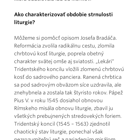
Ako charakterizovať obdobie strnulosti
liturgie?
Môžeme si pomôcť opisom Josefa Bradáča.
Reformácia zvolila radikálnu cestu, zlomila
chrbtovú kosť liturgie, poprela obetný
charakter svätej omše aj sviatosti. „Lekári“
Tridentského koncilu vložili zlomenú chrbtovú
kosť do sadrového panciera. Ranená chrbtica
sa pod sadrovým obväzom síce uzdravila, ale
znehybnela a zostala tak štyristo rokov. Pápež
Pius V. v roku 1545 dosiahol obnovou
Rímskeho misála obnovu liturgie, zbavil ju
všetkých prebujnených stredovekých foriem.
Tridentský koncil (1545 – 1563) zjednotil
chaotický stav liturgie, ponechal však
nezrozumiteľnú reč a nariadeným misálom