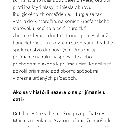
schválilo 2 151 biskupov celého sveta, keď boli
proti iba štyri hlasy, priniesla obnovu
liturgického zhromaždenia. Liturgia sa tak
vrátila do 7. storočia, na koniec kresťanského
staroveku, keď bolo celé liturgické
zhromaždenie jednotné. Koncil priniesol tiež
koncelebráciu kňazov, čím sa vytvára i bratské
spoločenstvo duchovných. Umožnil aj
prijímanie na ruku, v sprievode alebo
príchodom diakona k prijímajúcim. Koncil tiež
povolil prijímanie pod oboma spôsobmi
v presne určených prípadoch.
Ako sa v histórii nazeralo na prijímanie u
detí?
Deti boli v Cirkvi krstené od prvopočiatkov.
Máme zmienku vo Svätom písme, že apoštoli