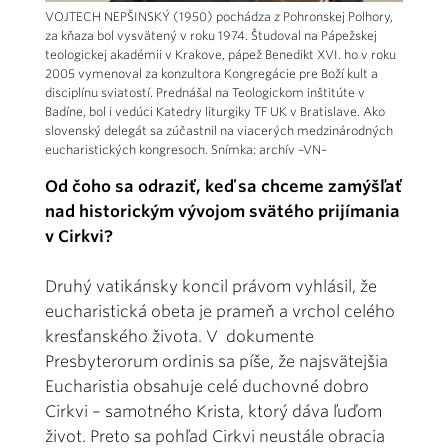
VOJTECH NEPŠINSKÝ (1950) pochádza z Pohronskej Polhory,
za kňaza bol vysvätený v roku 1974. Študoval na Pápežskej
teologickej akadémii v Krakove, pápež Benedikt XVI. ho v roku
2005 vymenoval za konzultora Kongregácie pre Boží kult a
disciplínu sviatostí. Prednášal na Teologickom inštitúte v
Badíne, bol i vedúci Katedry liturgiky TF UK v Bratislave. Ako
slovenský delegát sa zúčastnil na viacerých medzinárodných
eucharistických kongresoch. Snímka: archív –VN–
Od čoho sa odraziť, keď sa chceme zamýšľať
nad historickým vývojom svätého prijímania
v Cirkvi?
Druhý vatikánsky koncil právom vyhlásil, že
eucharistická obeta je prameň a vrchol celého
kresťanského života. V dokumente
Presbyterorum ordinis sa píše, že najsvätejšia
Eucharistia obsahuje celé duchovné dobro
Cirkvi – samotného Krista, ktorý dáva ľuďom
život. Preto sa pohľad Cirkvi neustále obracia