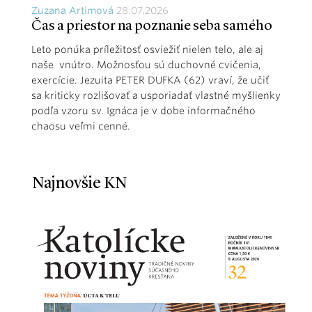
Zuzana Artimová
28.07.2026
Čas a priestor na poznanie seba samého
Leto ponúka príležitosť osviežiť nielen telo, ale aj
naše vnútro. Možnosťou sú duchovné cvičenia,
exercície. Jezuita PETER DUFKA (62) vraví, že učiť
sa kriticky rozlišovať a usporiadať vlastné myšlienky
podľa vzoru sv. Ignáca je v dobe informačného
chaosu veľmi cenné.
Najnovšie KN