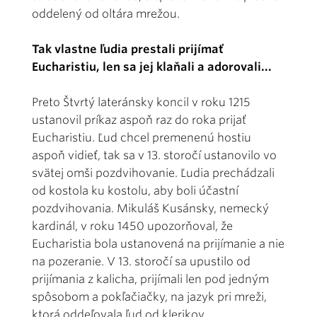
oddelený od oltára mrežou.
Tak vlastne ľudia prestali prijímať
Eucharistiu, len sa jej klaňali a adorovali...
Preto Štvrtý lateránsky koncil v roku 1215
ustanovil príkaz aspoň raz do roka prijať
Eucharistiu. Ľud chcel premenenú hostiu
aspoň vidieť, tak sa v 13. storočí ustanovilo vo
svätej omši pozdvihovanie. Ľudia prechádzali
od kostola ku kostolu, aby boli účastní
pozdvihovania. Mikuláš Kusánsky, nemecký
kardinál, v roku 1450 upozorňoval, že
Eucharistia bola ustanovená na prijímanie a nie
na pozeranie. V 13. storočí sa upustilo od
prijímania z kalicha, prijímali len pod jedným
spôsobom a pokľačiačky, na jazyk pri mreži,
ktorá oddeľovala ľud od klerikov.