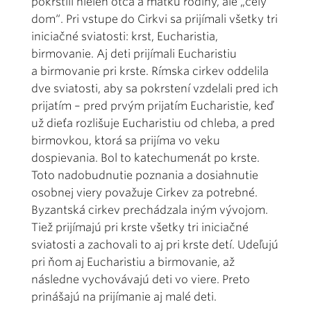
pokrstili nielen otca a matku rodiny, ale „celý
dom“. Pri vstupe do Cirkvi sa prijímali všetky tri
iniciačné sviatosti: krst, Eucharistia,
birmovanie. Aj deti prijímali Eucharistiu
a birmovanie pri krste. Rímska cirkev oddelila
dve sviatosti, aby sa pokrstení vzdelali pred ich
prijatím – pred prvým prijatím Eucharistie, keď
už dieťa rozlišuje Eucharistiu od chleba, a pred
birmovkou, ktorá sa prijíma vo veku
dospievania. Bol to katechumenát po krste.
Toto nadobudnutie poznania a dosiahnutie
osobnej viery považuje Cirkev za potrebné.
Byzantská cirkev prechádzala iným vývojom.
Tiež prijímajú pri krste všetky tri iniciačné
sviatosti a zachovali to aj pri krste detí. Udeľujú
pri ňom aj Eucharistiu a birmovanie, až
následne vychovávajú deti vo viere. Preto
prinášajú na prijímanie aj malé deti.