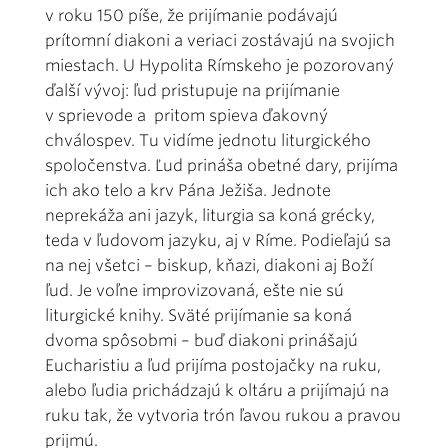
v roku 150 píše, že prijímanie podávajú
prítomní diakoni a veriaci zostávajú na svojich
miestach. U Hypolita Rímskeho je pozorovaný
ďalší vývoj: ľud pristupuje na prijímanie
v sprievode a pritom spieva ďakovný
chválospev. Tu vidíme jednotu liturgického
spoločenstva. Ľud prináša obetné dary, prijíma
ich ako telo a krv Pána Ježiša. Jednote
neprekáža ani jazyk, liturgia sa koná grécky,
teda v ľudovom jazyku, aj v Ríme. Podieľajú sa
na nej všetci – biskup, kňazi, diakoni aj Boží
ľud. Je voľne improvizovaná, ešte nie sú
liturgické knihy. Sväté prijímanie sa koná
dvoma spôsobmi – buď diakoni prinášajú
Eucharistiu a ľud prijíma postojačky na ruku,
alebo ľudia prichádzajú k oltáru a prijímajú na
ruku tak, že vytvoria trón ľavou rukou a pravou
prijmú.