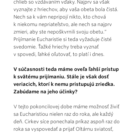
chlieb so vzdávaním vďaky. Najprv sa však
vyznajte z hriechov, aby vaša obeta bola čistá.
Nech sa k vám nepripojí nikto, kto chová
k niekomu nepriateľstvo, ale nech sa najprv
zmieri, aby ste nepoškvrnili svoju obetu.“
Prijímanie Eucharistie si teda vyžaduje čisté
svedomie. Ťažké hriechy treba vyznať
v spovedi, ľahké oľutovať, to platí i dnes.
V súčasnosti teda máme oveľa ľahší prístup
k svätému prijímaniu. Stále je však dosť
veriacich, ktorí k nemu pristupujú zriedka.
Zabúdame na jeho účinky?
V tejto pokoncilovej dobe máme možnosť živiť
sa Eucharistiou nielen raz do roka, ale každý
deň. Cirkev síce ponechala príkaz aspoň raz do
roka sa vyspovedať a prijať Oltárnu sviatosť,