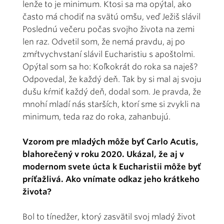
lenže to je minimum. Ktosi sa ma opýtal, ako
často má chodiť na svätú omšu, veď Ježiš slávil
Poslednú večeru počas svojho života na zemi
len raz. Odvetil som, že nemá pravdu, aj po
zmŕtvychvstaní slávil Eucharistiu s apoštolmi.
Opýtal som sa ho: Koľkokrát do roka sa naješ?
Odpovedal, že každý deň. Tak by si mal aj svoju
dušu kŕmiť každý deň, dodal som. Je pravda, že
mnohí mladí nás starších, ktorí sme si zvykli na
minimum, teda raz do roka, zahanbujú.
Vzorom pre mladých môže byť Carlo Acutis,
blahorečený v roku 2020. Ukázal, že aj v
modernom svete úcta k Eucharistii môže byť
príťažlivá. Ako vnímate odkaz jeho krátkeho
života?
Bol to tínedžer, ktorý zasvätil svoj mladý život