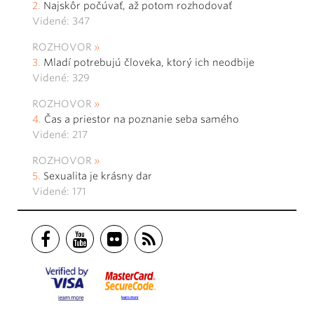
Najskôr počúvať, až potom rozhodovať
Videné: 347
ROZHOVOR
Mladí potrebujú človeka, ktorý ich neodbije
Videné: 329
ROZHOVOR
Čas a priestor na poznanie seba samého
Videné: 217
ROZHOVOR
Sexualita je krásny dar
Videné: 171