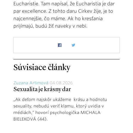
Eucharistie. Tam napísal, že Eucharistia je dar
par excellence. Z tohto daru Cirkev žije, je to
najcennejšie, čo máme. Ak ho kresťania
prijímajú, budú žiť naveky v nebi.
Súvisiace články
Zuzana Artimová
04.08.2026
Sexualita je krásny dar
„Ak deťom najskôr ukážeme krásu a hodnotu
sexuality, nebudú veriť klamu, ktorý uvidia v
médiách,“ hovorí psychologička MICHALA
BIELEKOVÁ (44).