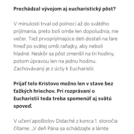
Prechádzal vývojom aj eucharistický pôst?
V minulosti trval od polnoci až do svätého
prijímania, preto boli omše len dopoludnia, nie
večer. Tiež prvoprijímajúce deti dostali na fare
hneď po svätej omši raňajky, aby neboli
hladné. Neskôr sa pôst zmenšil na tri hodiny,
potom úpravou len na jednu hodinu.
Zachovávaný je z úcty k Eucharistii.
Prijať telo Kristovo možno len v stave bez
ťažkých hriechov. Pri rozprávaní o
Eucharistii teda treba spomenúť aj svätú
spoveď.
V učení apoštolov Didaché z konca 1. storočia
čítame: „V deň Pána sa schádzajte a lámte