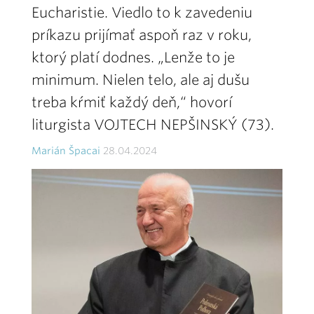
Eucharistie. Viedlo to k zavedeniu
príkazu prijímať aspoň raz v roku,
ktorý platí dodnes. „Lenže to je
minimum. Nielen telo, ale aj dušu
treba kŕmiť každý deň,“ hovorí
liturgista VOJTECH NEPŠINSKÝ (73).
Marián Špacai
28.04.2024