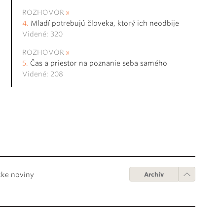
ROZHOVOR
Mladí potrebujú človeka, ktorý ich neodbije
Videné: 320
ROZHOVOR
Čas a priestor na poznanie seba samého
Videné: 208
cke noviny
Archív