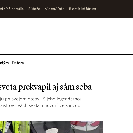
deľné homílie
Súťaže
Video/Foto
Bioetické fórum
adým
Deťom
veta prekvapil aj sám seba
u po svojom otcovi. S jeho legendárnou
ajstrovstvách sveta a hovorí, že šancou