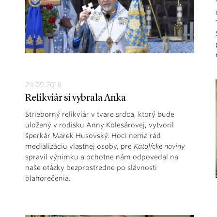
24.09.2018
Relikviár si vybrala Anka
Strieborný relikviár v tvare srdca, ktorý bude
uložený v rodisku Anny Kolesárovej, vytvoril
šperkár Marek Husovský. Hoci nemá rád
medializáciu vlastnej osoby, pre
Katolícke noviny
spravil výnimku a ochotne nám odpovedal na
naše otázky bezprostredne po slávnosti
blahorečenia.