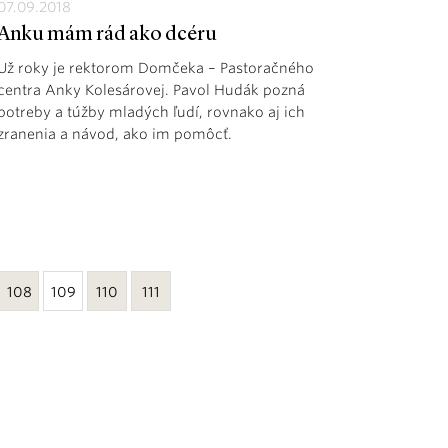
07.09.2018
Anku mám rád ako dcéru
Už roky je rektorom Domčeka – Pastoračného
centra Anky Kolesárovej. Pavol Hudák pozná
potreby a túžby mladých ľudí, rovnako aj ich
zranenia a návod, ako im pomôcť.
108
109
110
111