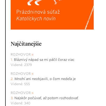
Najčítanejšie
ROZHOVOR
Bláznivý nápad sa mi páčil čoraz viac
Videné: 2379
ROZHOVOR
Mnohí ani neobjavili, o čom nedeľa je
Videné: 555
ROZHOVOR
Najskôr počúvať, až potom rozhodovať
Videné: 340