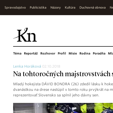
Spravodajstvo
Publicistika
Názory
Kultúra
Duchovná obnova
Ne
Téma
Reportáž
Rozhovor
Profil
Misie
Rodina
Poradňa
Ml
Lenka Horáková
02.10.2018
Na tohtoročných majstrovstvách s
Mladý hokejista DÁVID BONDRA (26) zdedil lásku k hokej
dvanástkou na drese nastúpil v tomto roku prvýkrát na m
reprezentovať Slovensko sa splnil jeho dávny sen.