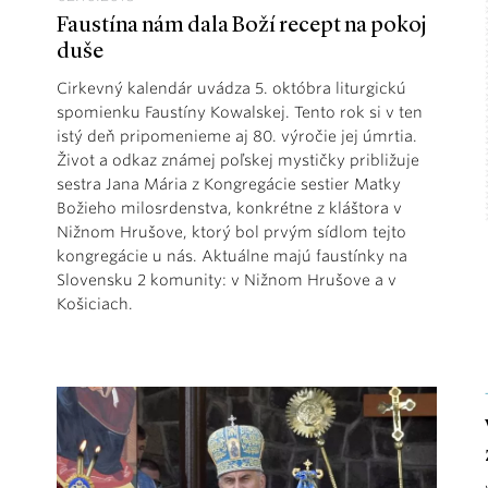
Faustína nám dala Boží recept na pokoj
duše
Cirkevný kalendár uvádza 5. októbra liturgickú
spomienku Faustíny Kowalskej. Tento rok si v ten
istý deň pripomenieme aj 80. výročie jej úmrtia.
Život a odkaz známej poľskej mystičky približuje
sestra Jana Mária z Kongregácie sestier Matky
Božieho milosrdenstva, konkrétne z kláštora v
Nižnom Hrušove, ktorý bol prvým sídlom tejto
kongregácie u nás. Aktuálne majú faustínky na
Slovensku 2 komunity: v Nižnom Hrušove a v
Košiciach.