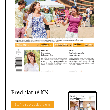
Predplatné KN
Staňte sa predplatiteľom