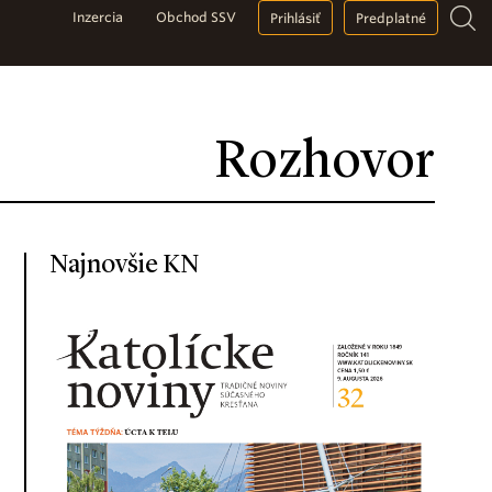
Inzercia
Obchod SSV
Prihlásiť
Predplatné
Rozhovor
Najnovšie KN