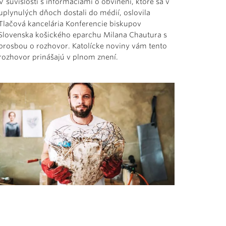
V súvislosti s informáciami o obvinení, ktoré sa v
uplynulých dňoch dostali do médií, oslovila
Tlačová kancelária Konferencie biskupov
Slovenska košického eparchu Milana Chautura s
prosbou o rozhovor. Katolícke noviny vám tento
rozhovor prinášajú v plnom znení.