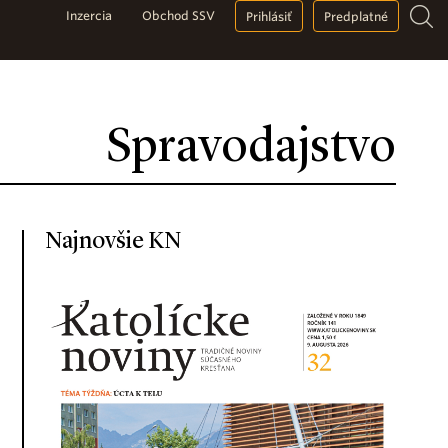
Inzercia
Obchod SSV
Prihlásiť
Predplatné
Spravodajstvo
Najnovšie KN