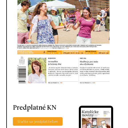
Predplatné KN
Staňte sa predplatiteľom