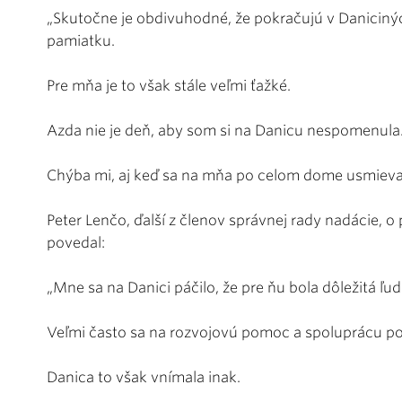
„Skutočne je obdivuhodné, že pokračujú v Danicinýc
pamiatku.
Pre mňa je to však stále veľmi ťažké.
Azda nie je deň, aby som si na Danicu nespomenula
Chýba mi, aj keď sa na mňa po celom dome usmieva 
Peter Lenčo, ďalší z členov správnej rady nadácie, o
povedal:
„Mne sa na Danici páčilo, že pre ňu bola dôležitá ľu
Veľmi často sa na rozvojovú pomoc a spoluprácu
Danica to však vnímala inak.