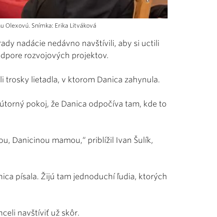
nu Olexovú. Snímka: Erika Litváková
rady nadácie nedávno navštívili, aby si uctili
odpore rozvojových projektov.
i trosky lietadla, v ktorom Danica zahynula.
 vnútorný pokoj, že Danica odpočíva tam, kde to
ou, Danicinou mamou,“ priblížil Ivan Šulík,
nica písala. Žijú tam jednoduchí ľudia, ktorých
eli navštíviť už skôr.