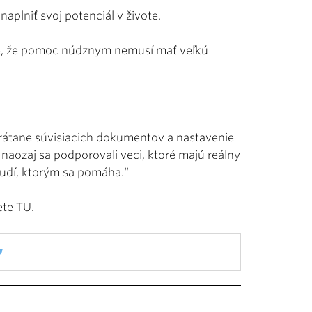
aplniť svoj potenciál v živote.
uje, že pomoc núdznym nemusí mať veľkú
 vrátane súvisiacich dokumentov a nastavenie
naozaj sa podporovali veci, ktoré majú reálny
 ľudí, ktorým sa pomáha.“
ete
TU
.