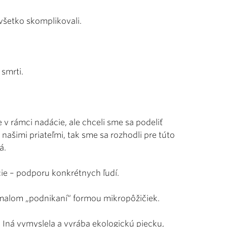
všetko skomplikovali.
 smrti.
 v rámci nadácie, ale chceli sme sa podeliť
 našimi priateľmi, tak sme sa rozhodli pre túto
á.
ie – podporu konkrétnych ľudí.
h malom „podnikaní“ formou mikropôžičiek.
a. Iná vymyslela a vyrába ekologickú piecku,