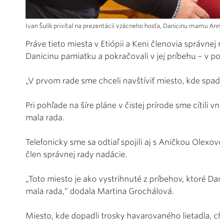
Ivan Šulík privítal na prezentácii vzácneho hosťa, Danicinu mamu An
Práve tieto miesta v Etiópii a Keni členovia správnej 
Danicinu pamiatku a pokračovali v jej príbehu – v p
„V prvom rade sme chceli navštíviť miesto, kde spadl
Pri pohľade na šíre pláne v čistej prírode sme cítili
mala rada.
Telefonicky sme sa odtiaľ spojili aj s Aničkou Olexov
člen správnej rady nadácie.
„Toto miesto je ako vystrihnuté z príbehov, ktoré Da
mala rada,“ dodala Martina Grochálová.
Miesto, kde dopadli trosky havarovaného lietadla, chc