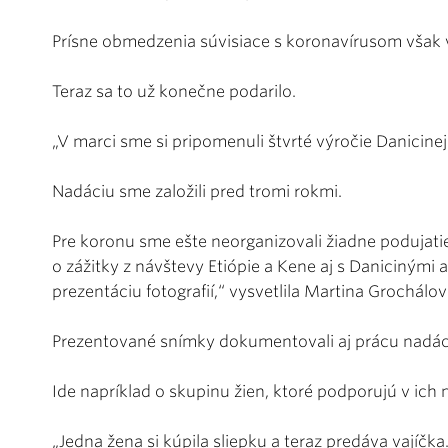
Prísne obmedzenia súvisiace s koronavírusom však 
Teraz sa to už konečne podarilo.
„V marci sme si pripomenuli štvrté výročie Danicinej
Nadáciu sme založili pred tromi rokmi.
Pre koronu sme ešte neorganizovali žiadne podujatie
o zážitky z návštevy Etiópie a Kene aj s Danicinými a
prezentáciu fotografií,“ vysvetlila Martina Grochálov
Prezentované snímky dokumentovali aj prácu nadác
Ide napríklad o skupinu žien, ktoré podporujú v ic
„Jedna žena si kúpila sliepku a teraz predáva vajíčk