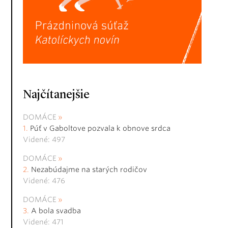
Najčítanejšie
DOMÁCE
Púť v Gaboltove pozvala k obnove srdca
Videné: 497
DOMÁCE
Nezabúdajme na starých rodičov
Videné: 476
DOMÁCE
A bola svadba
Videné: 471