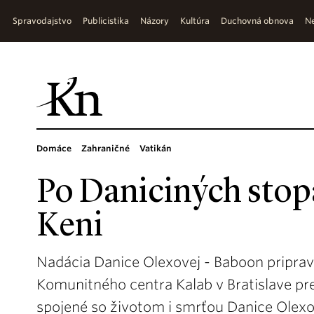
Spravodajstvo
Publicistika
Názory
Kultúra
Duchovná obnova
Ne
Domáce
Zahraničné
Vatikán
Po Daniciných stopá
Keni
Nadácia Danice Olexovej - Baboon pripravi
Komunitného centra Kalab v Bratislave pre
spojené so životom i smrťou Danice Olexo