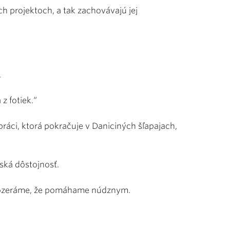
h projektoch, a tak zachovávajú jej
.
z fotiek.“
 práci, ktorá pokračuje v Daniciných šľapajach,
dská dôstojnosť.
 pozeráme, že pomáhame núdznym.