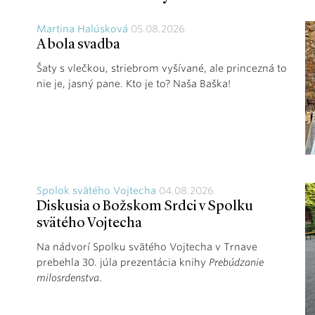
Martina Halúsková
05.08.2026
A bola svadba
Šaty s vlečkou, striebrom vyšívané, ale princezná to
nie je, jasný pane. Kto je to? Naša Baška!
Spolok svätého Vojtecha
04.08.2026
Diskusia o Božskom Srdci v Spolku
svätého Vojtecha
Na nádvorí Spolku svätého Vojtecha v Trnave
prebehla 30. júla prezentácia knihy
Prebúdzanie
milosrdenstva
.