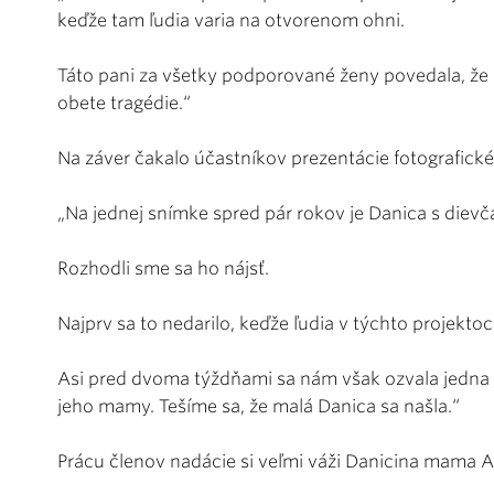
keďže tam ľudia varia na otvorenom ohni.
Táto pani za všetky podporované ženy povedala, že s
obete tragédie.“
Na záver čakalo účastníkov prezentácie fotografick
„Na jednej snímke spred pár rokov je Danica s diev
Rozhodli sme sa ho nájsť.
Najprv sa to nedarilo, keďže ľudia v týchto projekto
Asi pred dvoma týždňami sa nám však ozvala jedna re
jeho mamy. Tešíme sa, že malá Danica sa našla.“
Prácu členov nadácie si veľmi váži Danicina mama 