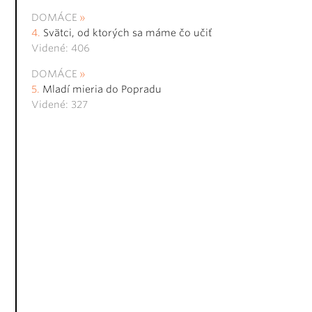
DOMÁCE
Svätci, od ktorých sa máme čo učiť
Videné: 406
DOMÁCE
Mladí mieria do Popradu
Videné: 327