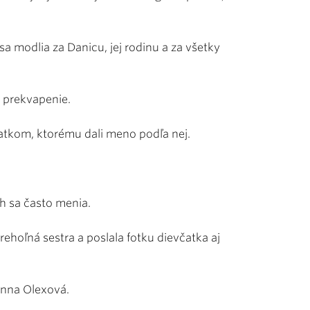
a modlia za Danicu, jej rodinu a za všetky
é prekvapenie.
čatkom, ktorému dali meno podľa nej.
ch sa často menia.
hoľná sestra a poslala fotku dievčatka aj
Anna Olexová.