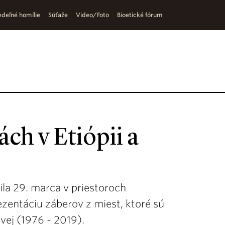
deľné homílie
Súťaže
Video/Foto
Bioetické fórum
ch v Etiópii a
la 29. marca v priestoroch
zentáciu záberov z miest, ktoré sú
vej (1976 - 2019).