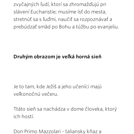
zvyčajných ľudí, ktorí sa zhromažďujú pri
slávení Eucharistie; musíme ísť do mesta,
stretnúť sa s ľuďmi, naučiť sa rozpoznávať a
prebúdzať smäd po Bohu a túžbu po evanjeliu.
Druhým obrazom je veľká horná sieň
Je to tam, kde Ježiš a jeho učeníci majú
veľkonočnú večeru.
Ttáto sieň sa nachádza v dome človeka, ktorý
ich hostí.
Don Primo Mazzolari - taliansky kňaz a