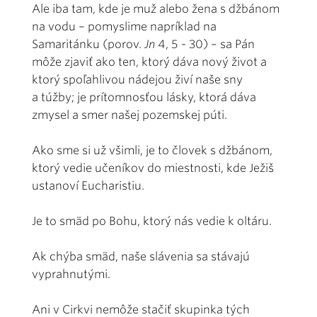
Ale iba tam, kde je muž alebo žena s džbánom
na vodu – pomyslime napríklad na
Samaritánku (porov.
Jn
4, 5 - 30) – sa Pán
môže zjaviť ako ten, ktorý dáva nový život a
ktorý spoľahlivou nádejou živí naše sny
a túžby; je prítomnosťou lásky, ktorá dáva
zmysel a smer našej pozemskej púti.
Ako sme si už všimli, je to človek s džbánom,
ktorý vedie učeníkov do miestnosti, kde Ježiš
ustanoví Eucharistiu.
Je to smäd po Bohu, ktorý nás vedie k oltáru.
Ak chýba smäd, naše slávenia sa stávajú
vyprahnutými.
Ani v Cirkvi nemôže stačiť skupinka tých