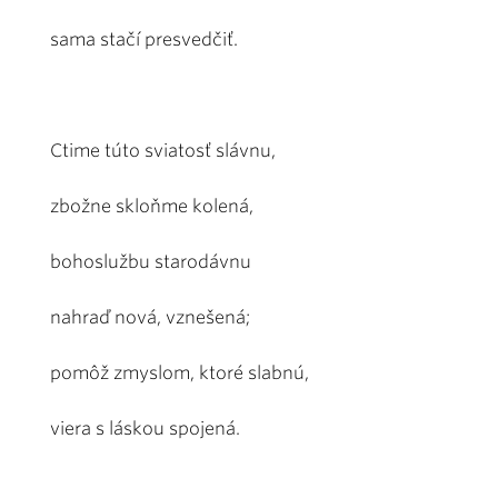
sama stačí presvedčiť.
Ctime túto sviatosť slávnu,
zbožne skloňme kolená,
bohoslužbu starodávnu
nahraď nová, vznešená;
pomôž zmyslom, ktoré slabnú,
viera s láskou spojená.