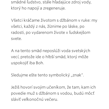
smädné ľudstvo, stále hľadajúce zdroj vody,
ktorý ho napojí a zregeneruje.
Všetci kráčame životom s džbánom v ruke: my
všetci, každý z nás, žíznime po láske, po
radosti, po vydarenom živote v ľudskejšom
svete.
A na tento smäd neposlúži voda svetských
vecí, pretože ide o hlbší smäd, ktorý môže
uspokojiť iba Boh.
Sledujme ešte tento symbolický „znak“.
Ježiš hovorí svojim učeníkom, že tam, kam ich
povedie muž s džbánom s vodou, budú môcť
sláviť veľkonočnú večeru.