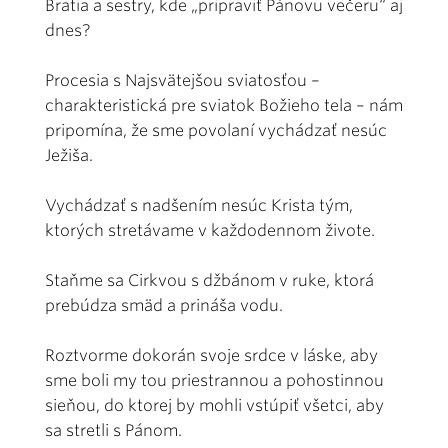
Bratia a sestry, kde „pripraviť Pánovu večeru“ aj
dnes?
Procesia s Najsvätejšou sviatosťou –
charakteristická pre sviatok Božieho tela – nám
pripomína, že sme povolaní vychádzať nesúc
Ježiša.
Vychádzať s nadšením nesúc Krista tým,
ktorých stretávame v každodennom živote.
Staňme sa Cirkvou s džbánom v ruke, ktorá
prebúdza smäd a prináša vodu.
Roztvorme dokorán svoje srdce v láske, aby
sme boli my tou priestrannou a pohostinnou
sieňou, do ktorej by mohli vstúpiť všetci, aby
sa stretli s Pánom.