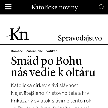
Spravodajstvo
Domáce
Zahraničné
Vatikán
Smäd po Bohu
nás vedie k oltáru
Katolícka cirkev slávi slávnosť
Najsvätejšieho Kristovho tela a krvi.
Prikázaný sviatok slávime tento rok