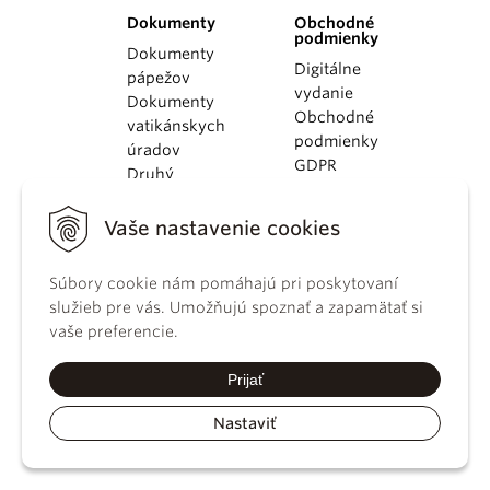
Dokumenty
Obchodné
podmienky
Dokumenty
Digitálne
pápežov
vydanie
Dokumenty
Obchodné
vatikánskych
podmienky
úradov
GDPR
Druhý
Používanie
vatikánsky
cookies
koncil
Vaše nastavenie cookies
Dokumenty
KBS
Súbory cookie nám pomáhajú pri poskytovaní
Kódex
služieb pre vás. Umožňujú spoznať a zapamätať si
kánonického
vaše preferencie.
práva
Katechizmus
Prijať
Katolíckej
cirkvi
Nastaviť