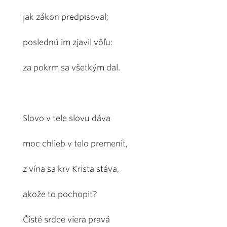
jak zákon predpisoval;
poslednú im zjavil vôľu:
za pokrm sa všetkým dal.
Slovo v tele slovu dáva
moc chlieb v telo premeniť,
z vína sa krv Krista stáva,
akože to pochopiť?
Čisté srdce viera pravá