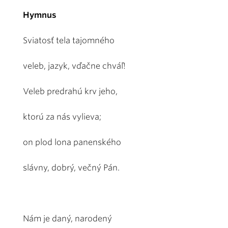
Hymnus
Sviatosť tela tajomného
veleb, jazyk, vďačne chváľ!
Veleb predrahú krv jeho,
ktorú za nás vylieva;
on plod lona panenského
slávny, dobrý, večný Pán.
Nám je daný, narodený