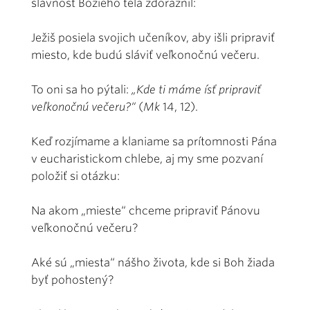
slávnosť Božieho tela zdôraznil:
Ježiš posiela svojich učeníkov, aby išli pripraviť
miesto, kde budú sláviť veľkonočnú večeru.
To oni sa ho pýtali:
„Kde ti máme ísť pripraviť
veľkonočnú večeru?“
(
Mk
14, 12).
Keď rozjímame a klaniame sa prítomnosti Pána
v eucharistickom chlebe, aj my sme pozvaní
položiť si otázku:
Na akom „mieste“ chceme pripraviť Pánovu
veľkonočnú večeru?
Aké sú „miesta“ nášho života, kde si Boh žiada
byť pohostený?