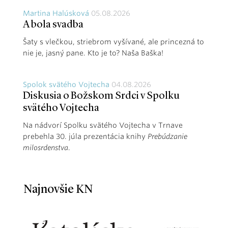
Martina Halúsková
05.08.2026
A bola svadba
Šaty s vlečkou, striebrom vyšívané, ale princezná to
nie je, jasný pane. Kto je to? Naša Baška!
Spolok svätého Vojtecha
04.08.2026
Diskusia o Božskom Srdci v Spolku
svätého Vojtecha
Na nádvorí Spolku svätého Vojtecha v Trnave
prebehla 30. júla prezentácia knihy
Prebúdzanie
milosrdenstva
.
Najnovšie KN