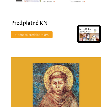
Predplatné KN
Staňte sa predplatiteľom