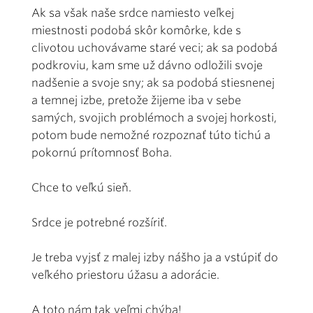
Ak sa však naše srdce namiesto veľkej
miestnosti podobá skôr komôrke, kde s
clivotou uchovávame staré veci; ak sa podobá
podkroviu, kam sme už dávno odložili svoje
nadšenie a svoje sny; ak sa podobá stiesnenej
a temnej izbe, pretože žijeme iba v sebe
samých, svojich problémoch a svojej horkosti,
potom bude nemožné rozpoznať túto tichú a
pokornú prítomnosť Boha.
Chce to veľkú sieň.
Srdce je potrebné rozšíriť.
Je treba vyjsť z malej izby nášho ja a vstúpiť do
veľkého priestoru úžasu a adorácie.
A toto nám tak veľmi chýba!