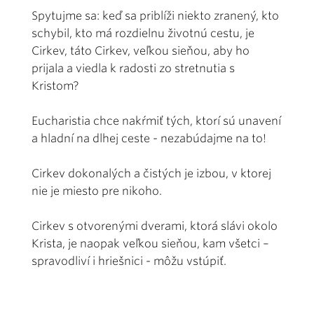
Spytujme sa: keď sa priblíži niekto zranený, kto
schybil, kto má rozdielnu životnú cestu, je
Cirkev, táto Cirkev, veľkou sieňou, aby ho
prijala a viedla k radosti zo stretnutia s
Kristom?
Eucharistia chce nakŕmiť tých, ktorí sú unavení
a hladní na dlhej ceste - nezabúdajme na to!
Cirkev dokonalých a čistých je izbou, v ktorej
nie je miesto pre nikoho.
Cirkev s otvorenými dverami, ktorá slávi okolo
Krista, je naopak veľkou sieňou, kam všetci –
spravodliví i hriešnici - môžu vstúpiť.