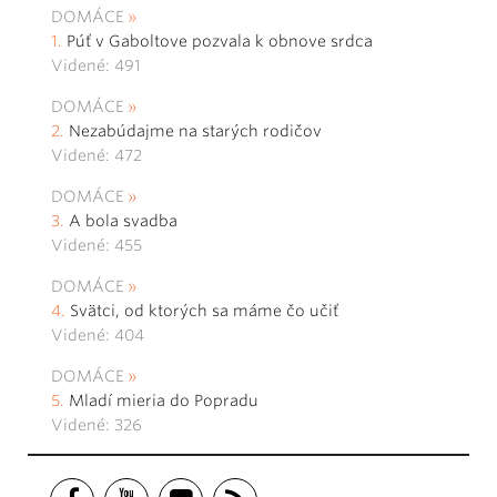
DOMÁCE
Púť v Gaboltove pozvala k obnove srdca
Videné: 491
DOMÁCE
Nezabúdajme na starých rodičov
Videné: 472
DOMÁCE
A bola svadba
Videné: 455
DOMÁCE
Svätci, od ktorých sa máme čo učiť
Videné: 404
DOMÁCE
Mladí mieria do Popradu
Videné: 326