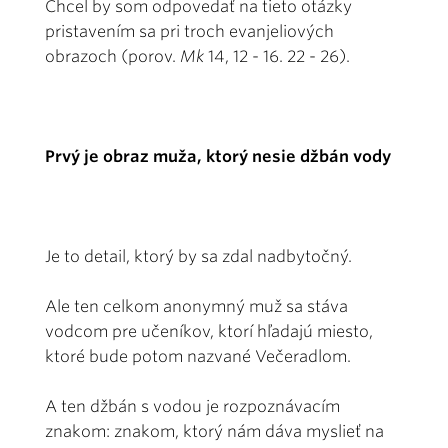
Chcel by som odpovedať na tieto otázky
pristavením sa pri troch evanjeliových
obrazoch (porov.
Mk
14, 12 - 16. 22 - 26).
Prvý je obraz muža, ktorý nesie džbán vody
Je to detail, ktorý by sa zdal nadbytočný.
Ale ten celkom anonymný muž sa stáva
vodcom pre učeníkov, ktorí hľadajú miesto,
ktoré bude potom nazvané Večeradlom.
A ten džbán s vodou je rozpoznávacím
znakom: znakom, ktorý nám dáva myslieť na