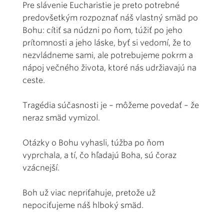
Pre slávenie Eucharistie je preto potrebné
predovšetkým rozpoznať náš vlastný smäd po
Bohu: cítiť sa núdzni po ňom, túžiť po jeho
prítomnosti a jeho láske, byť si vedomí, že to
nezvládneme sami, ale potrebujeme pokrm a
nápoj večného života, ktoré nás udržiavajú na
ceste.
Tragédia súčasnosti je – môžeme povedať – že
neraz smäd vymizol.
Otázky o Bohu vyhasli, túžba po ňom
vyprchala, a tí, čo hľadajú Boha, sú čoraz
vzácnejší.
Boh už viac nepriťahuje, pretože už
nepociťujeme náš hlboký smäd.