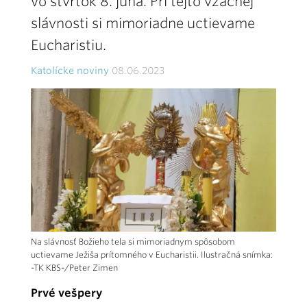
vo štvrtok 8. júna. Pri tejto vzácnej
slávnosti si mimoriadne uctievame
Eucharistiu.
Katolícke noviny
08.06.2023
Na slávnosť Božieho tela si mimoriadnym spôsobom
uctievame Ježiša prítomného v Eucharistii. Ilustračná snímka:
-TK KBS-/Peter Zimen
Prvé vešpery