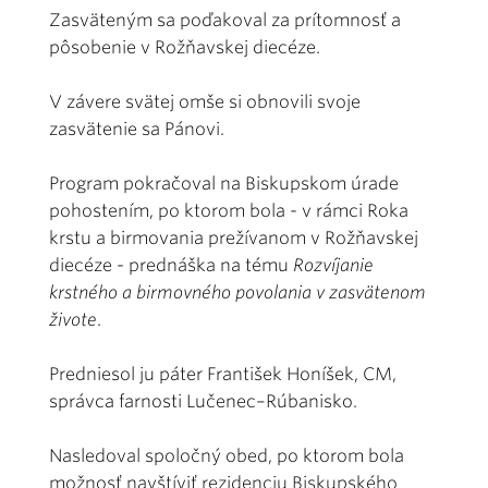
Zasväteným sa poďakoval za prítomnosť a
pôsobenie v Rožňavskej diecéze.
V závere svätej omše si obnovili svoje
zasvätenie sa Pánovi.
Program pokračoval na Biskupskom úrade
pohostením, po ktorom bola - v rámci Roka
krstu a birmovania prežívanom v Rožňavskej
diecéze - prednáška na tému
Rozvíjanie
krstného a birmovného povolania v zasvätenom
živote
.
Predniesol ju páter František Honíšek, CM,
správca farnosti Lučenec–Rúbanisko.
Nasledoval spoločný obed, po ktorom bola
možnosť navštíviť rezidenciu Biskupského