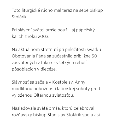
Toto liturgické rúcho mal teraz na sebe biskup
Stolárik.
Pri slávení svätej omše použili aj pápežský
kalich z roku 2003.
Na aktuálnom stretnutí pri príležitosti sviatku
Obetovania Pána sa zúčastnilo približne 50
zasvätených z takmer všetkých reholí
pôsobiacich v diecéze.
Slávnosť sa začala v Kostole sv. Anny
modlitbou pobožnosti fatimskej soboty pred
vyloženou Oltárnou sviatosťou.
Nasledovala svätá omša, ktorú celebroval
rožňavský biskup Stanislav Stolárik spolu asi