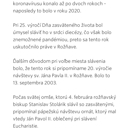
koronavírusu konalo až po dvoch rokoch -
naposledy to bolo v roku 2020.
Pri 25. výročí Dňa zasväteného života bol
úmysel sláviť ho v srdci diecézy, čo však bolo
znemožnené pandémiou, preto sa tento rok
uskutočnilo práve v Rožňave.
Ďalším dôvodom pri voľbe miesta slávenia
bolo, že tento rok si pripomíname 20. výročie
návštevy sv. Jána Pavla II. v Rožňave. Bolo to
13. septembra 2003.
Počas svätej omše, ktorú 4. februára rožňavský
biskup Stanislav Stolárik slávil so zasvätenými,
pripomínal pápežskú návštevu ornát, ktorý mal
vtedy Ján Pavol II. oblečený pri slávení
Eucharistie.