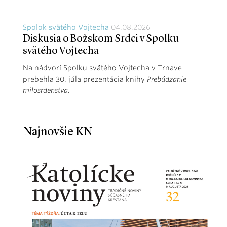
Spolok svätého Vojtecha
04.08.2026
Diskusia o Božskom Srdci v Spolku
svätého Vojtecha
Na nádvorí Spolku svätého Vojtecha v Trnave
prebehla 30. júla prezentácia knihy
Prebúdzanie
milosrdenstva
.
Najnovšie KN