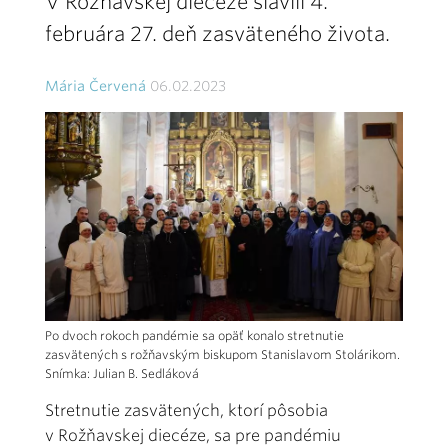
V Rožňavskej diecéze slávili 4.
februára 27. deň zasväteného života.
Mária Červená
06.02.2023
Po dvoch rokoch pandémie sa opäť konalo stretnutie
zasvätených s rožňavským biskupom Stanislavom Stolárikom.
Snímka: Julian B. Sedláková
Stretnutie zasvätených, ktorí pôsobia
v Rožňavskej diecéze, sa pre pandémiu