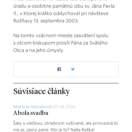
úradu a osobitne pamätnú izbu sv. Jána Pavla
II., v ktorej krátko oddychoval pri návšteve
Rožňavy 13. septembra 2003.
Na tomto vzácnom mieste zasvätení spolu
s otcom biskupom prosili Pána za Svätého
Otca a na jeho úmysly.
Súvisiace články
Martina Halúsková
05.08.2026
A bola svadba
Šaty s vlečkou, striebrom vyšívané, ale princezná to
nie je, jasný pane. Kto je to? Naša Baška!