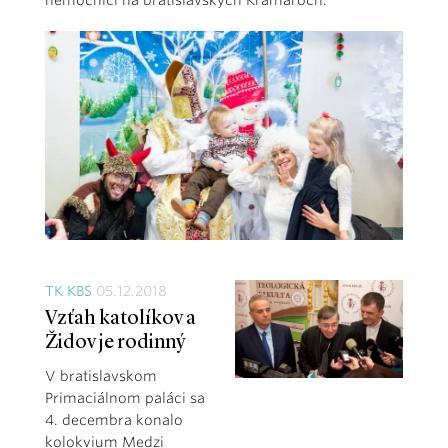
nemocnici na bratislavských Kramároch.
TK KBS
05.12.2018
Vzťah katolíkov a
Židov je rodinný
V bratislavskom
Primaciálnom paláci sa
4. decembra konalo
kolokvium Medzi