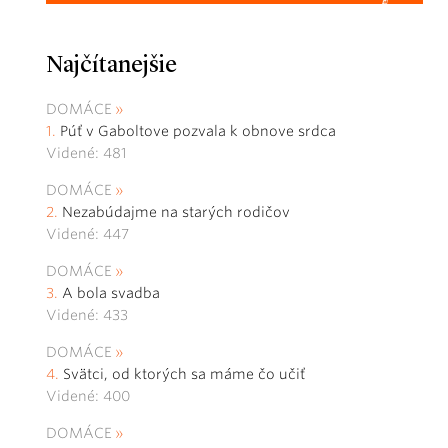
Najčítanejšie
DOMÁCE
Púť v Gaboltove pozvala k obnove srdca
Videné: 481
DOMÁCE
Nezabúdajme na starých rodičov
Videné: 447
DOMÁCE
A bola svadba
Videné: 433
DOMÁCE
Svätci, od ktorých sa máme čo učiť
Videné: 400
DOMÁCE