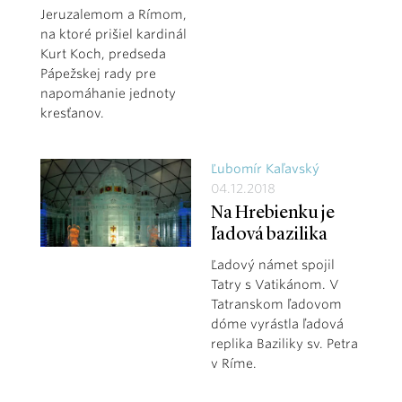
Jeruzalemom a Rímom,
na ktoré prišiel kardinál
Kurt Koch, predseda
Pápežskej rady pre
napomáhanie jednoty
kresťanov.
Ľubomír Kaľavský
04.12.2018
Na Hrebienku je
ľadová bazilika
Ľadový námet spojil
Tatry s Vatikánom. V
Tatranskom ľadovom
dóme vyrástla ľadová
replika Baziliky sv. Petra
v Ríme.