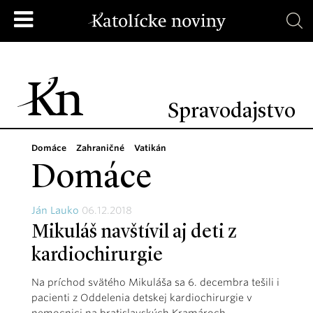
Spravodajstvo
Domáce
Zahraničné
Vatikán
Domáce
Ján Lauko
06.12.2018
Mikuláš navštívil aj deti z
kardiochirurgie
Na príchod svätého Mikuláša sa 6. decembra tešili i
pacienti z Oddelenia detskej kardiochirurgie v