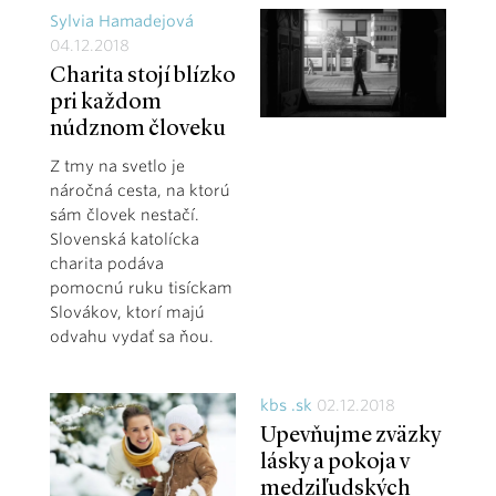
Sylvia Hamadejová
04.12.2018
Charita stojí blízko
pri každom
núdznom človeku
Z tmy na svetlo je
náročná cesta, na ktorú
sám človek nestačí.
Slovenská katolícka
charita podáva
pomocnú ruku tisíckam
Slovákov, ktorí majú
odvahu vydať sa ňou.
kbs .sk
02.12.2018
Upevňujme zväzky
lásky a pokoja v
medziľudských