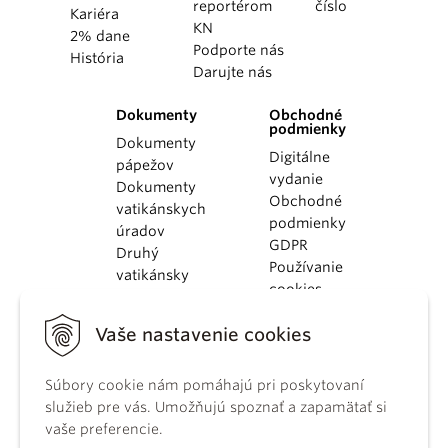
reportérom
číslo
Kariéra
KN
2% dane
Podporte nás
História
Darujte nás
Dokumenty
Obchodné
podmienky
Dokumenty
Digitálne
pápežov
vydanie
Dokumenty
Obchodné
vatikánskych
podmienky
úradov
GDPR
Druhý
Používanie
vatikánsky
cookies
koncil
Dokumenty
Vaše nastavenie cookies
KBS
Kódex
Súbory cookie nám pomáhajú pri poskytovaní
kánonického
služieb pre vás. Umožňujú spoznať a zapamätať si
práva
vaše preferencie.
Katechizmus