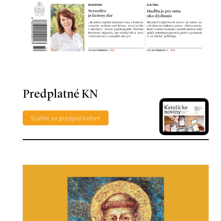
Predplatné KN
Staňte sa predplatiteľom