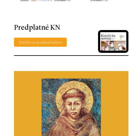
Predplatné KN
Staňte sa predplatiteľom