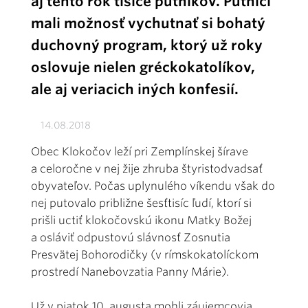
aj tento rok tisíce pútnikov. Pútnici
mali možnosť vychutnať si bohatý
duchovný program, ktorý už roky
oslovuje nielen gréckokatolíkov,
ale aj veriacich iných konfesií.
14.08.2018
Obec Klokočov leží pri Zemplínskej šírave
a celoročne v nej žije zhruba štyristodvadsať
obyvateľov. Počas uplynulého víkendu však do
nej putovalo približne šesťtisíc ľudí, ktorí si
prišli uctiť klokočovskú ikonu Matky Božej
a osláviť odpustovú slávnosť Zosnutia
Presvätej Bohorodičky (v rímskokatolíckom
prostredí Nanebovzatia Panny Márie).
Už v piatok 10. augusta mohli záujemcovia