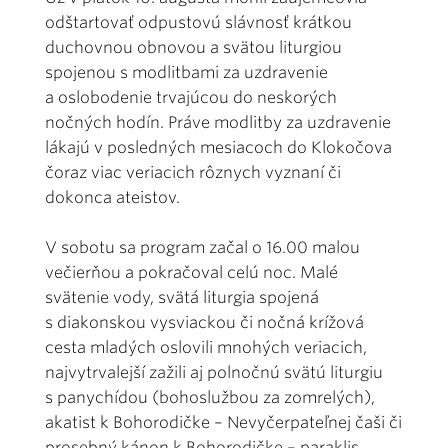
odštartovať odpustovú slávnosť krátkou
duchovnou obnovou a svätou liturgiou
spojenou s modlitbami za uzdravenie
a oslobodenie trvajúcou do neskorých
nočných hodín. Práve modlitby za uzdravenie
lákajú v posledných mesiacoch do Klokočova
čoraz viac veriacich rôznych vyznaní či
dokonca ateistov.
V sobotu sa program začal o 16.00 malou
večierňou a pokračoval celú noc. Malé
svätenie vody, svätá liturgia spojená
s diakonskou vysviackou či nočná krížová
cesta mladých oslovili mnohých veriacich,
najvytrvalejší zažili aj polnočnú svätú liturgiu
s panychídou (bohoslužbou za zomrelých),
akatist k Bohorodičke – Nevyčerpateľnej čaši či
prosebný kánon k Bohorodičke – paraklis.