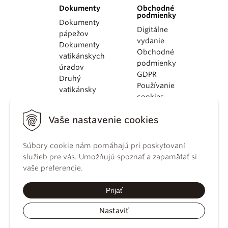
Dokumenty
Obchodné
podmienky
Dokumenty
Digitálne
pápežov
vydanie
Dokumenty
Obchodné
vatikánskych
podmienky
úradov
GDPR
Druhý
Používanie
vatikánsky
cookies
koncil
Dokumenty
Vaše nastavenie cookies
KBS
Kódex
kánonického
Súbory cookie nám pomáhajú pri poskytovaní
práva
služieb pre vás. Umožňujú spoznať a zapamätať si
Katechizmus
vaše preferencie.
Katolíckej
cirkvi
Prijať
Nastaviť