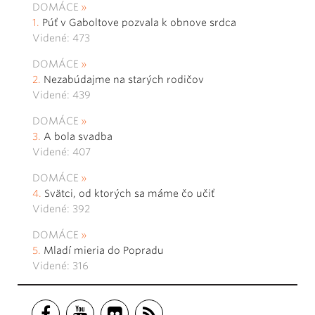
DOMÁCE
Púť v Gaboltove pozvala k obnove srdca
Videné: 473
DOMÁCE
Nezabúdajme na starých rodičov
Videné: 439
DOMÁCE
A bola svadba
Videné: 407
DOMÁCE
Svätci, od ktorých sa máme čo učiť
Videné: 392
DOMÁCE
Mladí mieria do Popradu
Videné: 316