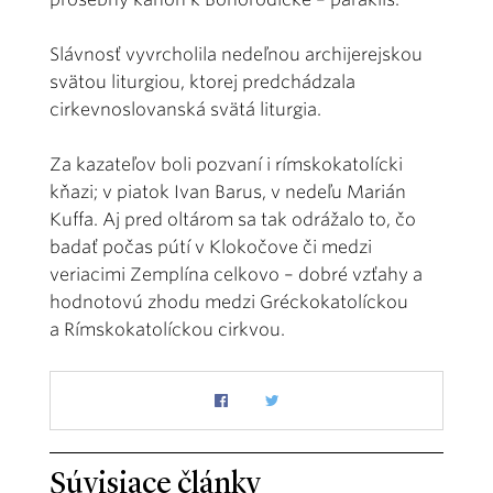
Slávnosť vyvrcholila nedeľnou archijerejskou
svätou liturgiou, ktorej predchádzala
cirkevnoslovanská svätá liturgia.
Za kazateľov boli pozvaní i rímskokatolícki
kňazi; v piatok Ivan Barus, v nedeľu Marián
Kuffa. Aj pred oltárom sa tak odrážalo to, čo
badať počas pútí v Klokočove či medzi
veriacimi Zemplína celkovo – dobré vzťahy a
hodnotovú zhodu medzi Gréckokatolíckou
a Rímskokatolíckou cirkvou.
Súvisiace články