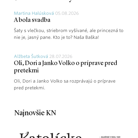
Martina Halúsková
05.08.2026
A bola svadba
Šaty s vlečkou, striebrom vyšívané, ale princezná to
nie je, jasný pane. Kto je to? Naša Baška!
Alžbeta Šutková
28.07.2026
Oli, Dori a Janko Volko o príprave pred
pretekmi
Oli, Dori a Janko Volko sa rozprávajú o príprave
pred pretekmi.
Najnovšie KN