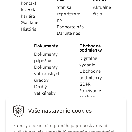
Kontakt
Staň sa
Aktuálne
Inzercia
reportérom
číslo
Kariéra
KN
2% dane
Podporte nás
História
Darujte nás
Dokumenty
Obchodné
podmienky
Dokumenty
Digitálne
pápežov
vydanie
Dokumenty
Obchodné
vatikánskych
podmienky
úradov
GDPR
Druhý
Používanie
vatikánsky
cookies
koncil
Dokumenty
Vaše nastavenie cookies
KBS
Kódex
kánonického
Súbory cookie nám pomáhajú pri poskytovaní
práva