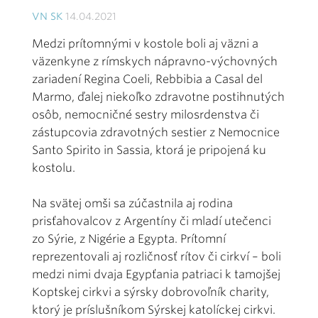
VN SK
14.04.2021
Medzi prítomnými v kostole boli aj väzni a
väzenkyne z rímskych nápravno-výchovných
zariadení Regina Coeli, Rebbibia a Casal del
Marmo, ďalej niekoľko zdravotne postihnutých
osôb, nemocničné sestry milosrdenstva či
zástupcovia zdravotných sestier z Nemocnice
Santo Spirito in Sassia, ktorá je pripojená ku
kostolu.
Na svätej omši sa zúčastnila aj rodina
prisťahovalcov z Argentíny či mladí utečenci
zo Sýrie, z Nigérie a Egypta. Prítomní
reprezentovali aj rozličnosť rítov či cirkví – boli
medzi nimi dvaja Egypťania patriaci k tamojšej
Koptskej cirkvi a sýrsky dobrovoľník charity,
ktorý je príslušníkom Sýrskej katolíckej cirkvi.