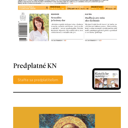
Predplatné KN
Staňte sa predplatiteľom