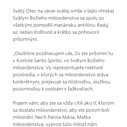
Svätý Otec na záver svätej omše v tejto rímskej
Svätyni Božieho milosrdenstva sa spolu so
všetkými pomodlil mariánsku antifónu
Raduj
sa, nebies Kráľovná
a krátko sa prihovoril
prítomným.
„Osobitne pozdravujem vás, čo ste prítomní tu
v Kostole Santo Spirito, vo Svätyni Božieho
milosrdenstva. Vy reprezentujete niektoré
prostredia, v ktorých sa milosrdenstvo stáva
konkrétnym, prejavuje sa blízkosťou, službou,
pozornosťou k osobám v ťažkostiach.
Prajem vám, aby ste sa vždy cítili ako tí, ktorým
sa dostalo milosrdenstvo, aby ste potom boli
milosrdní. Nech Panna Mária, Matka
milosrdenstva, vyprosí túto milosť nám