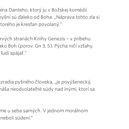
ína Danteho, ktorý ju v Božskej komédii
pyšní sú ďaleko od Boha. „Náprava tohto zla si
ktorého je kresťan povolaný.“
vých stranách Knihy Genezis – v príbehu
 ako Boh (porov. Gn 3, 5). Pýcha ničí vzťahy.
ľudí spájať.“
ezradia pyšného človeka, „je povýšenecký,
ša neodvolateľné súdy nad inými, ktorí sa
dáme u seba samých. V jednom morálnom
neboli súdení.“