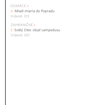
DOMÁCE
Mladí mieria do Popradu
Videné: 313
ZAHRANIČNÉ
Svätý Otec objal Lampedusu
Videné: 307