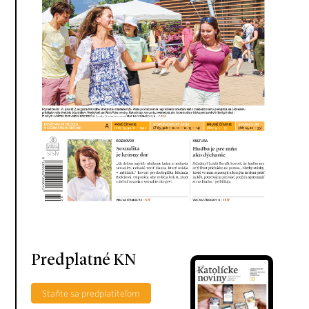
Predplatné KN
Staňte sa predplatiteľom