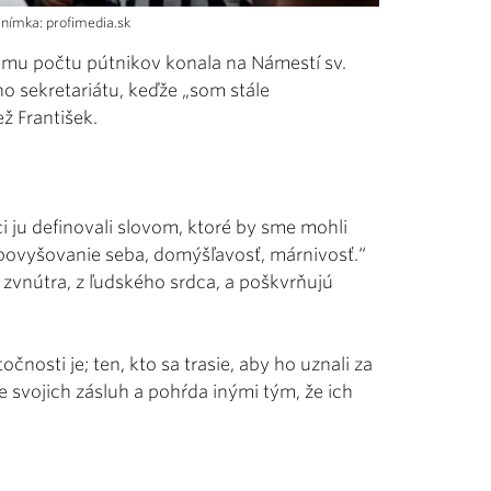
Snímka: profimedia.sk
kému počtu pútnikov konala na Námestí sv.
eho sekretariátu, keďže „som stále
ž František.
i ju definovali slovom, ktoré by sme mohli
 povyšovanie seba, domýšľavosť, márnivosť.“
 zvnútra, z ľudského srdca, a poškvrňujú
točnosti je; ten, kto sa trasie, aby ho uznali za
e svojich zásluh a pohŕda inými tým, že ich