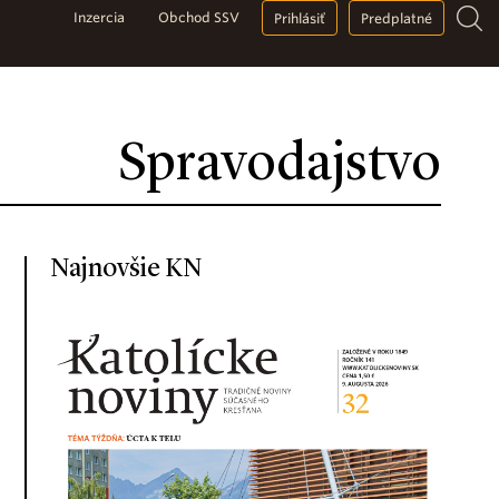
Inzercia
Obchod SSV
Prihlásiť
Predplatné
Spravodajstvo
Najnovšie KN