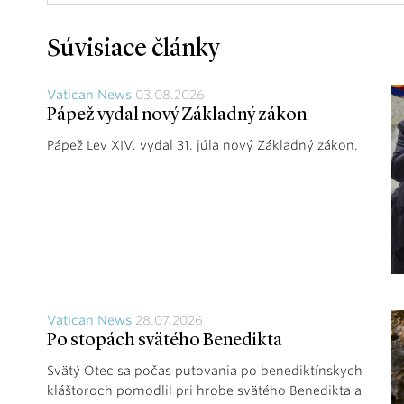
Súvisiace články
Vatican News
03.08.2026
Pápež vydal nový Základný zákon
Pápež Lev XIV. vydal 31. júla nový Základný zákon.
Vatican News
28.07.2026
Po stopách svätého Benedikta
Svätý Otec sa počas putovania po benediktínskych
kláštoroch pomodlil pri hrobe svätého Benedikta a