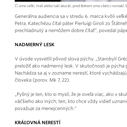
Či sme veľkí, malí alebo takí akurát, pred Bohom sme všetci rovnakí. 
Generálna audiencia sa v stredu 6. marca kvôli veľ
Petra. Katechézu čítal páter Pierluigi Giroli zo Štátn
prechladnutý a nemôžem dobre čítať“, povedal pápe
NADMERNÝ LESK
V úvode vysvetlil pôvod slova pýchy. „Starobylí Gréc
preložiť ako nadmerný lesk. V skutočnosti je pýcha
Nachádza sa aj v zozname nerestí, ktoré vychádzajú
človeka (porov. Mk 7, 22).
„Pyšný je ten, kto si myslí, že je oveľa viac, ako v sku
väčšieho ako iných; ten, kto chce vždy vidieť uznani
považuje za menejcenných.“
KRÁĽOVNÁ NERESTÍ