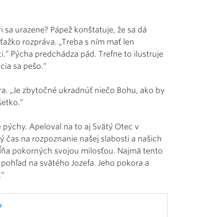
ri sa urazene? Pápež konštatuje, že sa dá
ťažko rozpráva. „Treba s ním mať len
i.“ Pýcha predchádza pád. Trefne to ilustruje
acia sa pešo.“
a. „Je zbytočné ukradnúť niečo Bohu, ako by
šetko.“
 pýchy. Apeloval na to aj Svätý Otec v
 čas na rozpoznanie našej slabosti a našich
ĺňa pokorných svojou milosťou. Najmä tento
 pohľad na svätého Jozefa. Jeho pokora a
.“