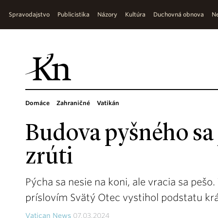
Spravodajstvo
Publicistika
Názory
Kultúra
Duchovná obnova
Ne
Domáce
Zahraničné
Vatikán
Budova pyšného sa
zrúti
Pýcha sa nesie na koni, ale vracia sa peš
príslovím Svätý Otec vystihol podstatu krá
Vatican News
07.03.2024