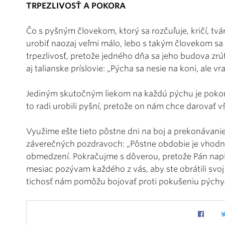
TRPEZLIVOSŤ A POKORA
Čo s pyšným človekom, ktorý sa rozčuľuje, kričí, tvá
urobiť naozaj veľmi málo, lebo s takým človekom sa 
trpezlivosť, pretože jedného dňa sa jeho budova zrút
aj talianske príslovie: „Pýcha sa nesie na koni, ale vr
Jediným skutočným liekom na každú pýchu je pokor
to radi urobili pyšní, pretože on nám chce darovať v
Využime ešte tieto pôstne dni na boj a prekonávanie
záverečných pozdravoch: „Pôstne obdobie je vhodný
obmedzení. Pokračujme s dôverou, pretože Pán nap
mesiac pozývam každého z vás, aby ste obrátili svoj
tichosť nám pomôžu bojovať proti pokušeniu pýchy