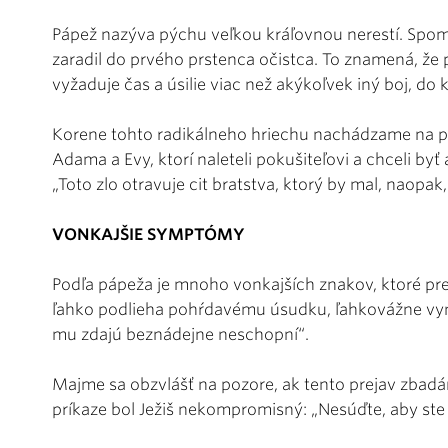
Pápež nazýva pýchu veľkou kráľovnou nerestí. Spom
zaradil do prvého prstenca očistca. To znamená, že 
vyžaduje čas a úsilie viac než akýkoľvek iný boj, do 
Korene tohto radikálneho hriechu nachádzame na pr
Adama a Evy, ktorí naleteli pokušiteľovi a chceli byť
„Toto zlo otravuje cit bratstva, ktorý by mal, naopak, 
VONKAJŠIE SYMPTÓMY
Podľa pápeža je mnoho vonkajších znakov, ktoré pr
ľahko podlieha pohŕdavému úsudku, ľahkovážne vyná
mu zdajú beznádejne neschopní“.
Majme sa obzvlášť na pozore, ak tento prejav zba
príkaze bol Ježiš nekompromisný: „Nesúďte, aby ste 