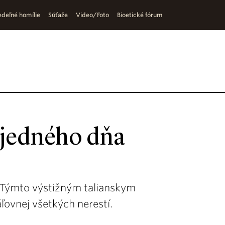
deľné homílie
Súťaže
Video/Foto
Bioetické fórum
 jedného dňa
o. Týmto výstižným talianskym
ľovnej všetkých nerestí.