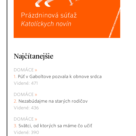
Najčítanejšie
DOMÁCE
Púť v Gaboltove pozvala k obnove srdca
Videné: 471
DOMÁCE
Nezabúdajme na starých rodičov
Videné: 436
DOMÁCE
Svätci, od ktorých sa máme čo učiť
Videné: 390